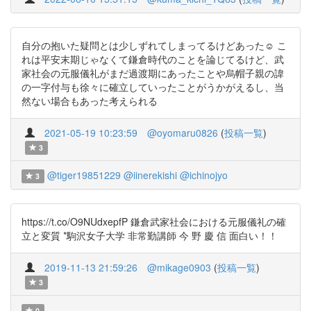
自分の抱いた疑問とは少しずれてしまってるけどあった☺️ こ
れは平安末期じゃなくて鎌倉時代のことを論じてるけど、武
家社会の元服儀礼がまだ過渡期にあったことや烏帽子親の諱
の一字付与も徐々に確立していったことがうかがえるし、当
然ない場合もあった考えられる
2021-05-19 10:23:59
@oyomaru0826
(
投稿一覧
)
3
@tiger19851229
@iinerekishi
@ichinojyo
3
https://t.co/O9NUdxepfP 鎌倉武家社会における元服儀礼の確
立と変質 *駒沢女子大学 非常勤講師 今 野 慶 信 面白い！！
2019-11-13 21:59:26
@mikage0903
(
投稿一覧
)
3
0