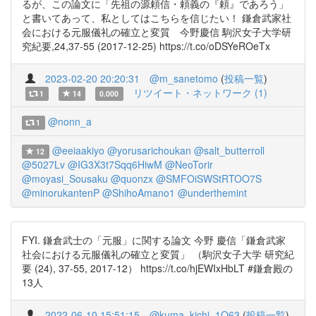
るが、この論文に「先祖の源頼信・頼義の『頼』であろう」
と書いてあって、私としてはこちらを信じたい！ 鎌倉武家社
会における元服儀礼の確立と変質 今野慶信 駒沢女子大学研
究紀要,24,37-55 (2017-12-25) https://t.co/oDSYeROeTx
2023-02-20 20:20:31
@m_sanetomo
(
投稿一覧
)
リツイート・ネットワーク (1)
1
14
0.000
@nonn_a
1
@eeiaakiyo
@yorusarichoukan
@salt_butterroll
12
@5027Lv
@IG3X3t7Sqq6HiwM
@NeoTorir
@moyasi_Sousaku
@quonzx
@SMFOiSWStRTOO7S
@minorukantenP
@ShihoAmano1
@underthemint
FYI. 鎌倉武士の「元服」に関する論文 今野 慶信「鎌倉武家
社会における元服儀礼の確立と変質」 （駒沢女子大学 研究紀
要 (24), 37-55, 2017-12） https://t.co/hjEWIxHbLT #鎌倉殿の
13人
2022-06-10 15:51:15
@kuma_kichi_1Q63
(
投稿一覧
)