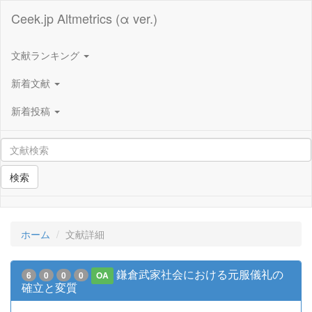
Ceek.jp Altmetrics (α ver.)
文献ランキング
新着文献
新着投稿
検索
ホーム
文献詳細
鎌倉武家社会における元服儀礼の
6
0
0
0
OA
確立と変質