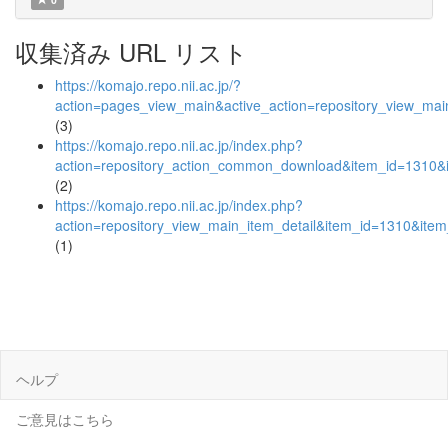
収集済み URL リスト
https://komajo.repo.nii.ac.jp/?
action=pages_view_main&active_action=repository_view_ma
(3)
https://komajo.repo.nii.ac.jp/index.php?
action=repository_action_common_download&item_id=1310&i
(2)
https://komajo.repo.nii.ac.jp/index.php?
action=repository_view_main_item_detail&item_id=1310&it
(1)
ヘルプ
ご意見はこちら