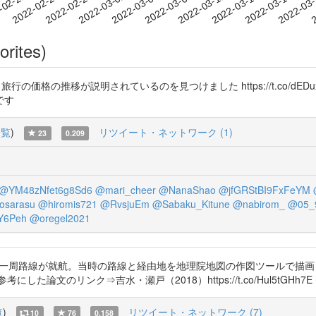
2022-03-14
2022-03-17
2022-03
-02-21
2
2022-02-24
2022-02-27
2022-03-02
2022-03-05
2022-03-08
2022-03-11
orites)
旅行の価格の推移が説明されているのを見つけました https://t.co/dED
です
一覧
)
リツイート・ネットワーク (1)
23
0.209
@YM48zNfet6g8Sd6
@mari_cheer
@NanaShao
@jfGRStBI9FxFeYM
osarasu
@hiromis721
@RvsjuEm
@Sabaku_Kitune
@nabirom_
@05_
Y6Peh
@oregel2021
界一周路線が就航。当時の路線と経由地を地理院地図の作図ツールで描画
ンク⇒吉水・瀬戸（2018）https://t.co/Hul5tGHh7E https:/
覧
)
リツイート・ネットワーク (7)
10
76
0.158