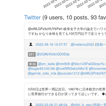
2022-02-12
2022-02-15
2022-02-18
2022
2022-02-06
2022-02-09
Twitter
(9 users, 10 posts, 93 fav
@eWLGPx9zHUY6Peh 岐阜女子大学の論文でハワイ
ですね かなり余裕を見ても100万円以下で足りそう
2022-08-18 19:37:57
@matarou2022
(
投稿
@2QAbVIz9cQD0Edp
1
@ym_kaita
@nini509
@Voc1UXFwGSnpcYu
23
@sugar83100196
@nx4Rf5GahcHAv1E
@honemiw
@garnie_cate_mia
@yuzusio1212
@eWLGPx9zHU
3月6日は世界一周記念日。1967年に日本航空の世
に世界旅行ができる日が戻ってきてほしいです。 ◆参考にした論文のリ
2022-03-06 21:48:04
@chiri_b_geo
(
投稿一