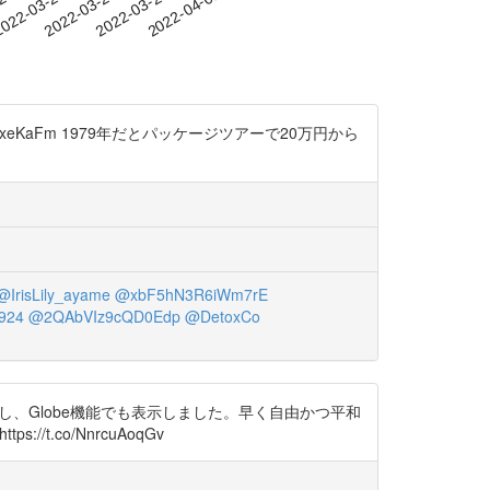
-20
022-03-23
2022-03-26
2022-03-29
2022-04-01
uxeKaFm 1979年だとパッケージツアーで20万円から
@IrisLily_ayame
@xbF5hN3R6iWm7rE
924
@2QAbVIz9cQD0Edp
@DetoxCo
し、Globe機能でも表示しました。早く自由かつ平和
/t.co/NnrcuAoqGv