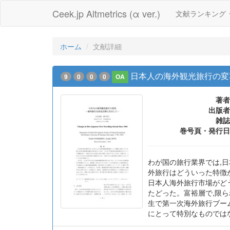
Ceek.jp Altmetrics (α ver.)
文献ランキング
ホーム
文献詳細
日本人の海外観光旅行の変
9
0
0
0
OA
著者
出版者
雑誌
巻号頁・発行日
わが国の旅行業界では,
外旅行はどういった特徴
日本人海外旅行市場がど
たどった。富裕層で,限
生で第一次海外旅行ブー
にとって特別なものでは