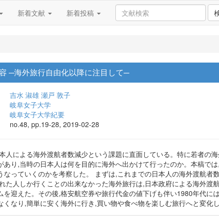
新着文献
新着投稿
容 ─海外旅行自由化以降に注目して─
吉水 淑雄
瀬戸 敦子
岐阜女子大学
岐阜女子大学紀要
no.48, pp.19-28, 2019-02-28
日本人による海外渡航者数減少という課題に直面している。特に若者の海
があり,当時の日本人は何を目的に海外へ出かけて行ったのか。本稿では
うなっていくのかを考察した。 まずは,これまでの日本人の海外渡航者
られた人しか行くことの出来なかった海外旅行は,日本政府による海外渡
ムを迎えた。その後,格安航空券や旅行代金の値下げも伴い1980年代に
なくなり,簡単に安く海外に行き,買い物や食べ物を楽しむ旅行へと変化