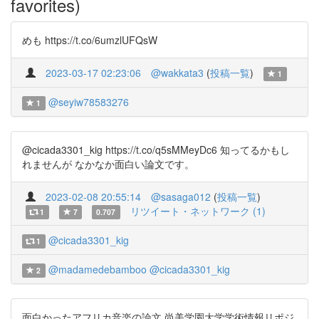
favorites)
めも https://t.co/6umzlUFQsW
2023-03-17 02:23:06
@wakkata3
(
投稿一覧
)
1
@seyiw78583276
1
@cicada3301_kig https://t.co/q5sMMeyDc6 知ってるかもし
れませんが なかなか面白い論文です。
2023-02-08 20:55:14
@sasaga012
(
投稿一覧
)
リツイート・ネットワーク (1)
1
7
0.707
@cicada3301_kig
1
@madamedebamboo
@cicada3301_kig
2
面白かったアフリカ音楽の論文 尚美学園大学学術情報リポジ