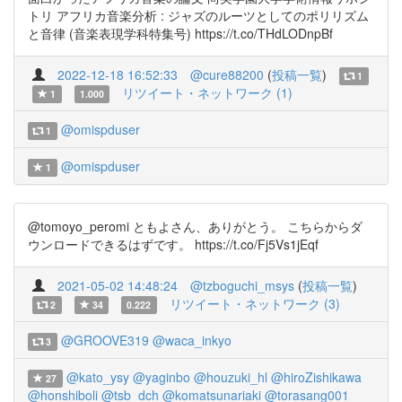
トリ アフリカ音楽分析 : ジャズのルーツとしてのポリリズム
と音律 (音楽表現学科特集号) https://t.co/THdLODnpBf
2022-12-18 16:52:33
@cure88200
(
投稿一覧
)
1
リツイート・ネットワーク (1)
1
1.000
@omispduser
1
@omispduser
1
@tomoyo_peromi ともよさん、ありがとう。 こちらからダ
ウンロードできるはずです。 https://t.co/Fj5Vs1jEqf
2021-05-02 14:48:24
@tzboguchi_msys
(
投稿一覧
)
リツイート・ネットワーク (3)
2
34
0.222
@GROOVE319
@waca_inkyo
3
@kato_ysy
@yaginbo
@houzuki_hl
@hiroZishikawa
27
@honshiboli
@tsb_dch
@komatsunariaki
@torasang001