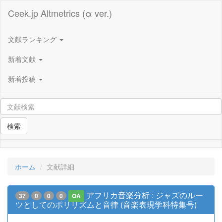
Ceek.jp Altmetrics (α ver.)
文献ランキング
新着文献
新着投稿
検索
ホーム
文献詳細
アフリカ音楽分析 : ジャズのルー
37
0
0
0
OA
ツとしてのポリリズムと音律 (音楽表現学科特集号)