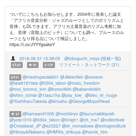
ついでにこちらもお知らせします。2004年に発表した論文
「アフリカ音楽分析：ジャズのルーツとしてのポリリズムと
音律」もDLできます。アフリカ土着音楽のリズム考察に加
え、音律（音階上のピッチ）についても調べ、ブルースのル
ーツとなり得る点について検証しました。
https://t.co/JYYYgsakeY
2018-08-31 15:38:05
@tzboguchi_msys
(
投稿一覧
)
リツイート・ネットワーク (21)
23
91
0.179
@meshupecialshi1
@Jikkenfish
@cooeoo
21
@tata8181tata
@0304_takon
@matu_freedom
@moi_iommoi_iom
@komorikihi
@kabanshiishi
@shiro_ochiai
@1tasu1ha
@psy_tow_
@bleu_et_rouge
@YoshiharuTakeda
@kinushu
@GeorgeMopofHead
@hamsand1005
@morit4ryo
@tsurumakikiyosh
37
@yote1010
@0304_takon
@0nigir1
@ch_ma7
@collectivek
@Crossbeat_JP
@e23227
@et_nomadowa
@extragoodluck
@HiroyukiNakamu
@HMVrs_shibuya
@homie_htm