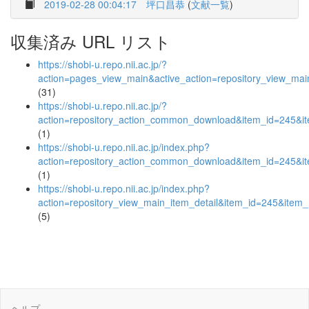
2019-02-28 00:04:17
坪口昌恭
(
文献一覧
)
収集済み URL リスト
https://shobi-u.repo.nii.ac.jp/?
action=pages_view_main&active_action=repository_view_ma
(31)
https://shobi-u.repo.nii.ac.jp/?
action=repository_action_common_download&item_id=245&it
(1)
https://shobi-u.repo.nii.ac.jp/index.php?
action=repository_action_common_download&item_id=245&it
(1)
https://shobi-u.repo.nii.ac.jp/index.php?
action=repository_view_main_item_detail&item_id=245&ite
(5)
ヘルプ