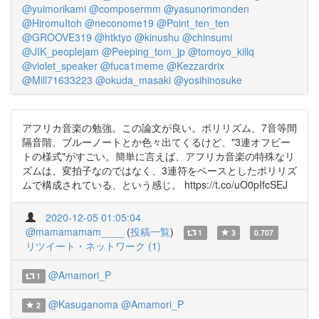
@yuimorikami
@composermm
@yasunorimonden
@HiromuItoh
@neconome19
@Point_ten_ten
@GROOVE319
@htktyo
@kinushu
@chinsumi
@JIK_peoplejam
@Peeping_tom_jp
@tomoyo_killq
@violet_speaker
@fuca1meme
@Kezzardrix
@Mill71633223
@okuda_masaki
@yosihinosuke
アフリカ音楽の勉強。この論文が良い。ポリリズム、7音等間
隔音階、ブルーノートとか色々出てくるけど、"3連オフビー
トの様式"がすごい。簡単に言えば、アフリカ音楽の特殊なリ
ズムは、変拍子なのではなく、3連符をベースとしたポリリズ
ムで構成されている、という感じ。 https://t.co/uO0pIfcSEJ
2020-12-05 01:05:04
@mamamamam____
(
投稿一覧
)
1
3
0.707
リツイート・ネットワーク (1)
@Amamori_P
1
@Kasuganoma
@Amamori_P
2