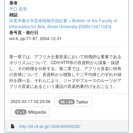
著者
坪口 昌恭
雑誌
尚美学園大学芸術情報学部紀要 = Bulletin of the Faculty of
Informatics for Arts, Shobi University
(
ISSN:13471023
)
巻号頁・発行日
vol.6, pp.71-87, 2004-12-31
第一章では、アフリカ土着音楽において特徴的な要素である
ポリリズムについて、CDやVTR等の音資料から採集・採譜
し、その特徴を分析する。第二章では、アフリカ音楽に特有
の音律について、音資料から聴取し十二平均律とのずれや傾
向を調べる。それらにより、ジャズやブルースのルーツがア
フリカ音楽にあるという通説の音楽的裏付けをおこなう。
2023-03-17 02:23:06
Twitter
36 + 84
Wikipedia
1 + 1
http://id.nii.ac.jp/1506/00000239/