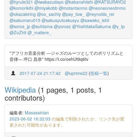
@hyrule321
@iwakazudayo
@kabanshiishi
@KATSURAYO2
@komorikihi
@miyakobb
@motantanmo
@neoneoneotinmo
@okazakiring
@oo_sachiy
@psy_tow_
@reynolds_rei
@sakumaru015
@sakusyutoakusyu
@sawako_ishii
@soros_jp
@suhtama
@yorosz
@YoshitakaSakuma
@y_tp
@ZoZhit
@_matiere_
"アフリカ音楽分析 ―ジャズのルーツとしてのポリリズムと
音律― 坪口 昌恭" https://t.co/oehUt9q6tv
2017-07-24 21:17:42
@uprime22
(
投稿一覧
)
Wikipedia
(1 pages, 1 posts, 1
contributors)
編集者:
Masassinian
2023-06-02 16:32:03
の編集で削除されたか、リンク先が変
更された可能性があります。