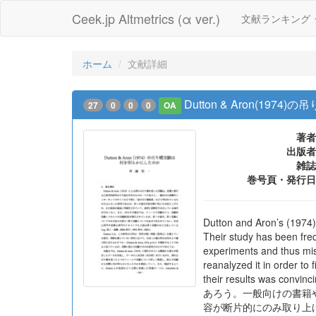
Ceek.jp Altmetrics (α ver.)
文献ランキング
ホーム
文献詳細
Dutton & Aron(19
27
0
0
0
OA
著者
出版者
雑誌
巻号頁・発行日
Dutton and Aron’s (1974) 
Their study has been freq
experiments and thus mis
reanalyzed it in order to
their results wa
あろう。一般向けの書籍
容が断片的にのみ取り上げ