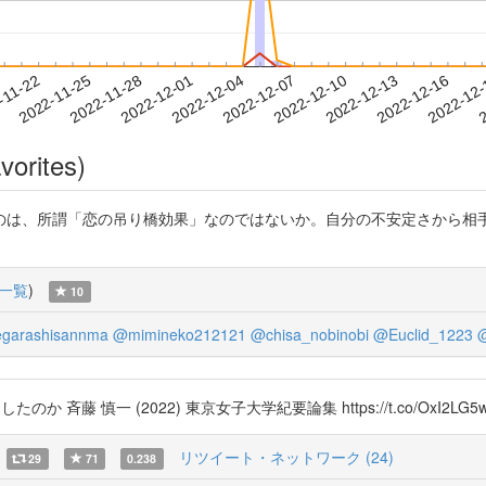
2022-12-13
2022-12-16
2022-12
-11-22
2
2022-11-25
2022-11-28
2022-12-01
2022-12-04
2022-12-07
2022-12-10
vorites)
のは、所謂「恋の吊り橋効果」なのではないか。自分の不安定さから相
一覧
)
10
garashisannma
@mimineko212121
@chisa_nobinobi
@Euclid_1223
@
か 斉藤 慎一 (2022) 東京女子大学紀要論集 https://t.co/OxI2LG5w
リツイート・ネットワーク (24)
29
71
0.238