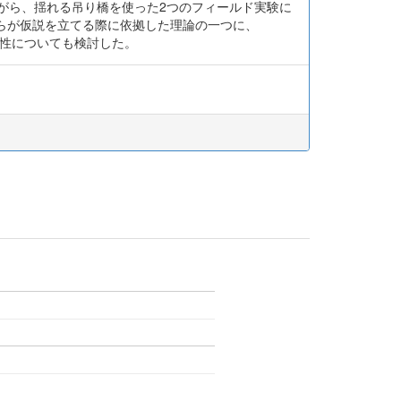
いながら、揺れる吊り橋を使った2つのフィールド実験に
nらが仮説を立てる際に依拠した理論の一つに、
釈の妥当性についても検討した。