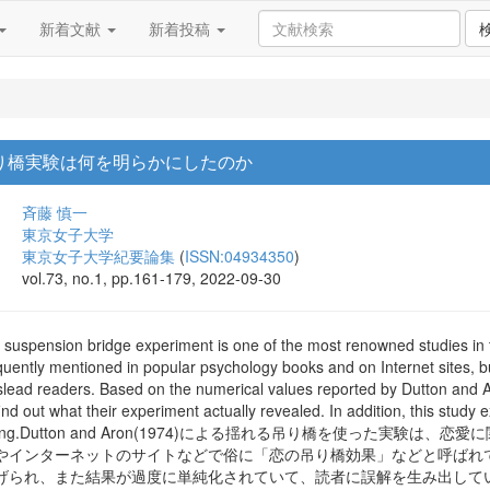
新着文献
新着投稿
74)の吊り橋実験は何を明らかにしたのか
斉藤 慎一
東京女子大学
東京女子大学紀要論集
(
ISSN:04934350
)
vol.73, no.1, pp.161-179, 2022-09-30
suspension bridge experiment is one of the most renowned studies in th
uently mentioned in popular psychology books and on Internet sites, but
lead readers. Based on the numerical values reported by Dutton and Ar
 find out what their experiment actually revealed. In addition, this stud
s convincing.Dutton and Aron(1974)による揺れる吊り橋を使
やインターネットのサイトなどで俗に「恋の吊り橋効果」などと呼ばれ
られ、また結果が過度に単純化されていて、読者に誤解を生み出している場