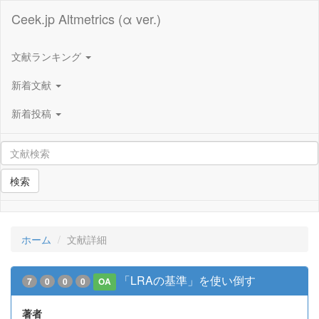
Ceek.jp Altmetrics (α ver.)
文献ランキング
新着文献
新着投稿
検索
ホーム
文献詳細
「LRAの基準」を使い倒す
7
0
0
0
OA
著者