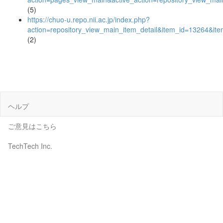
(5)
https://chuo-u.repo.nii.ac.jp/index.php?
action=repository_view_main_item_detail&item_id=13264&i
(2)
ヘルプ
ご意見はこちら
TechTech Inc.