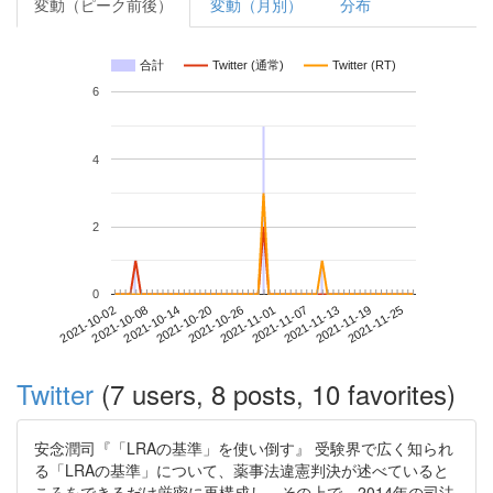
変動（ピーク前後）
変動（月別）
分布
合計
Twitter (通常)
Twitter (RT)
6
4
2
0
2021-11-19
2021-10-02
2021-10-20
2021-11-07
2021-11-25
2021-10-08
2021-10-26
2021-11-13
2021-10-14
2021-11-01
Twitter
(7 users, 8 posts, 10 favorites)
安念潤司『「LRAの基準」を使い倒す』 受験界で広く知られ
る「LRAの基準」について、薬事法違憲判決が述べていると
ころをできるだけ厳密に再構成し、その上で、2014年の司法