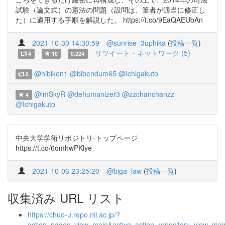
試験（論文式）の憲法の問題（設問は、筆者が適当に修正し
た）に適用する手順を解説した。 https://t.co/9EaQAEUbAn
2021-10-30 14:30:59
@sunrise_3uphika
(
投稿一覧
)
リツイート・ネットワーク (5)
4
10
0.224
@hibiken1
@bibendum65
@Ichigakuto
5
@imSkyR
@dehumanizer3
@zzchanchanzz
4
@Ichigakuto
中央大学学術リポジトリ-トップページ
https://t.co/6omhwPKlye
2021-10-06 23:25:20
@biga_law
(
投稿一覧
)
収集済み URL リスト
https://chuo-u.repo.nii.ac.jp/?
action=pages_view_main&active_action=repository_view_ma