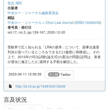
安念 潤司
出版者
中央ロー・ジャーナル編集委員会
雑誌
中央ロー・ジャーナル = Chuo Law Journal
(
ISSN:13496239
)
巻号頁・発行日
vol.17, no.3, pp.139-167, 2020-12-20
受験界で広く知られる「LRAの基準」について、薬事法違憲
判決が述べているところをできるだけ厳密に再構成し、その
上で、2012年の司法試験(論文式)の憲法の問題(設問は、筆者
が適当に修正した)に適用する手順を解説した。
2023-06-11 12:56:39
Twitter
7 + 10
http://id.nii.ac.jp/1648/00013249/
言及状況