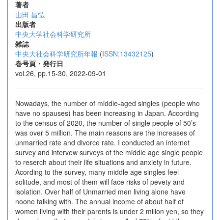
著者
山田 昌弘
出版者
中央大学社会科学研究所
雑誌
中央大社会科学研究所年報
(
ISSN:13432125
)
巻号頁・発行日
vol.26, pp.15-30, 2022-09-01
Nowadays, the number of middle-aged singles (people who
have no spauses) has been increasing in Japan. According
to the census of 2020, the number of single people of 50’s
was over 5 million. The main reasons are the increases of
unmarried rate and divorce rate. I conducted an internet
survey and intervew surveys of the middle age single people
to reserch about their life situations and anxiety in future.
Acording to the survey, many middle age singles feel
solitude, and most of them will face risks of pevety and
isolation. Over half of Unmarried men living alone have
noone talking with. The annual income of about half of
women living with their parents is under 2 milion yen, so they