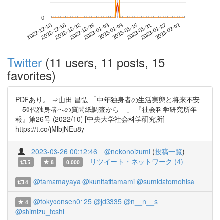
0
2023-01-27
2022-12-10
2022-12-28
2023-01-15
2023-02-02
2022-12-16
2023-01-03
2023-01-21
2022-12-22
2023-01-09
Twitter
(11 users, 11 posts, 15
favorites)
PDFあり。 ⇒山田 昌弘 「中年独身者の生活実態と将来不安
―50代独身者への質問紙調査から―」 『社会科学研究所年
報』第26号 (2022/10) [中央大学社会科学研究所]
https://t.co/jMlbjNEu8y
2023-03-26 00:12:46
@nekonoizumi
(
投稿一覧
)
リツイート・ネットワーク (4)
5
8
0.000
@tamamayaya
@kunitatitamami
@sumidatomohisa
4
@tokyoonsen0125
@jd3335
@n__n__s
4
@shimizu_toshi