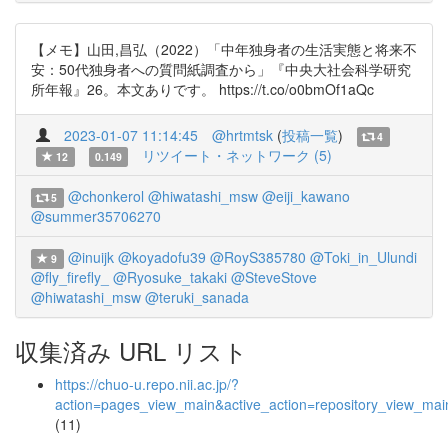
【メモ】山田,昌弘（2022）「中年独身者の生活実態と将来不
安：50代独身者への質問紙調査から」『中央大社会科学研究
所年報』26。本文ありです。 https://t.co/o0bmOf1aQc
2023-01-07 11:14:45
@hrtmtsk
(
投稿一覧
)
4
リツイート・ネットワーク (5)
12
0.149
@chonkerol
@hiwatashi_msw
@eiji_kawano
5
@summer35706270
@inuijk
@koyadofu39
@RoyS385780
@Toki_in_Ulundi
9
@fly_firefly_
@Ryosuke_takaki
@SteveStove
@hiwatashi_msw
@teruki_sanada
収集済み URL リスト
https://chuo-u.repo.nii.ac.jp/?
action=pages_view_main&active_action=repository_view_ma
(11)