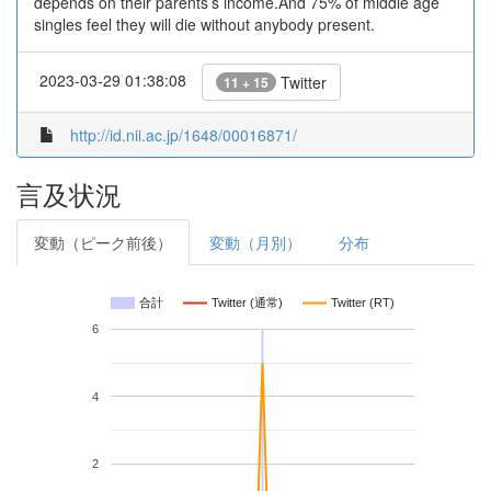
depends on their parents’s income.And 75% of middle age
singles feel they will die without anybody present.
2023-03-29 01:38:08
Twitter
11 + 15
http://id.nii.ac.jp/1648/00016871/
言及状況
変動（ピーク前後）
変動（月別）
分布
合計
Twitter (通常)
Twitter (RT)
6
4
2