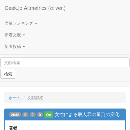
Ceek.jp Altmetrics (α ver.)
文献ランキング
新着文献
新着投稿
検索
ホーム
文献詳細
女性による殺人罪の量刑の変化
2642
0
0
0
OA
著者