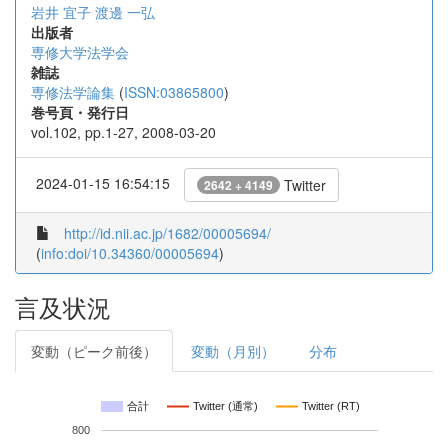
岩井 宜子
渡邊 一弘
出版者
専修大学法学会
雑誌
専修法学論集
(
ISSN:03865800
)
巻号頁・発行日
vol.102, pp.1-27, 2008-03-20
2024-01-15 16:54:15
Twitter
2642 + 4149
http://id.nii.ac.jp/1682/00005694/
(
info:doi/10.34360/00005694
)
言及状況
変動（ピーク前後）
変動（月別）
分布
合計
Twitter (通常)
Twitter (RT)
800