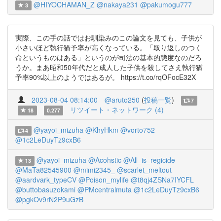
@HIYOCHAMAN_Z
@nakaya231
@pakumogu777
3
実際、この手の話ではお馴染みのこの論文を見ても、子供が
小さいほど執行猶予率が高くなっている。「取り返しのつく
命というものはある」というのが司法の基本的態度なのだろ
うか。まあ昭和50年代だと成人した子供を殺してさえ執行猶
予率90%以上のようではあるが。 https://t.co/rqOFocE32X
2023-08-04 08:14:00
@aruto250
(
投稿一覧
)
7
リツイート・ネットワーク (4)
18
0.277
@yayoi_mizuha
@KhyHkm
@vorto752
4
@1c2LeDuyTz9cxB6
@yayoi_mizuha
@Acohstic
@All_is_regicide
13
@MaTa82545900
@mimi2345_
@scarlet_meltout
@aardvark_typeCV
@Poison_mylife
@t8qj4ZSNa7IYCFL
@buttobasuzokami
@PMcentralmuta
@1c2LeDuyTz9cxB6
@pgkOv9rN2P9uGzB