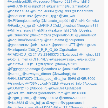
@kingbiscuitSIU
@decocep
@haryo_0324
@torishi13
@AIRANN18
@sighd161
@gustarntr
@sutaminatofu1
@colts114514
@nume_46664
@crg_339
@Ocean3939
@taka28281982
@yosiyuki_rpg7
@ymt_wdt
@4PlNnnq64aLsoGg
@kinasato_cap001
@VineNoKenzoku
@Radio_ka_ga
@IKUAKIIKU
@old_chestnut
@megane814
@Miniwa_Yuno
@nek0jita
@zakuro_ishi
@Mr_Doseisan
@suzume002
@hekomizaru
@operationBC
@yamaden01
@4egH8mW5mnX71qk
@natuatama
@neupon08
@goodstoriez
@tdr1159315
@poriemonJTT
@Vinaigre39
@kintaponte
@00_Z_E_R_O_00
@grateaber
@TAICHOU_K2
@TASI23465373
@kotarouv2
@miginco123
@oto_a_men
@CFRPREV
@hasegawaisaku
@aksciobia
@et8YftwHIOQfcIU
@trapfuse
@tamaya8901
@Eggeggeggtamago
@daath2032
@taokakaBeatrice
@sarao_
@sawayou_dtman
@kawahagigida
@RNJ33972270
@kata_pad_
@ta_ka159R9
@RBU6000
@singolulo
@Y38MuLXwNjY52LP
@spread_info
@xxxxgami
@COMP2145
@doppelP5
@0wsiCeFQKMzpeJl
@joker_wo_sukoru
@doraneko_tom
@mistic16666
@ksgm_jinsei_v
@takocyuu2013
@samo45096262
@rice8624
@fufu_fujityu
@zuymo
@vippernaore1
@straying_sheep
@void2060
@toshTT
@homuhomuhade