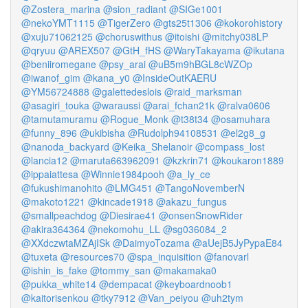
@Zostera_marina
@sion_radiant
@SIGe1001
@nekoYMT1115
@TigerZero
@gts25t1306
@kokorohistory
@xuju71062125
@choruswithus
@itoishi
@mitchy038LP
@qryuu
@AREX507
@GtH_fHS
@WaryTakayama
@ikutana
@beniiromegane
@psy_arai
@uB5m9hBGL8cWZOp
@iwanof_gim
@kana_y0
@InsideOutKAERU
@YM56724888
@galettedeslois
@raid_marksman
@asagiri_touka
@waraussi
@arai_fchan21k
@ralva0606
@tamutamuramu
@Rogue_Monk
@t38t34
@osamuhara
@funny_896
@ukibisha
@Rudolph94108531
@el2g8_g
@nanoda_backyard
@Keika_Shelanoir
@compass_lost
@lancia12
@maruta663962091
@kzkrin71
@koukaron1889
@ippaiattesa
@Winnie1984pooh
@a_ly_ce
@fukushimanohito
@LMG451
@TangoNovemberN
@makoto1221
@kincade1918
@akazu_fungus
@smallpeachdog
@Diesirae41
@onsenSnowRider
@akira364364
@nekomohu_LL
@sg036084_2
@XXdczwtaMZAjISk
@DaimyoTozama
@aUejB5JyPypaE84
@tuxeta
@resources70
@spa_inquisition
@fanovarl
@ishin_is_fake
@tommy_san
@makamaka0
@pukka_white14
@dempacat
@keyboardnoob1
@kaitorisenkou
@tky7912
@Van_peiyou
@uh2tym