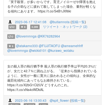
「実子殺害」が多いからです。育児ノイローゼや障害を抱え
る子の介助などに疲れて殺してしまった場合、量刑が軽くな
る傾向にあります。 https://t.co/S4B1JXf6ki
2023-06-17 12:41:08
@butiamnota
(
投稿一覧
)
リツイート・ネットワーク (2)
2
8
0.289
@lovemmnga
@KK76282964
2
@atakamo333
@FUJITAOFU
@ameamehhff
6
@lovemmnga
@wickid101
@kurawo_wotaku
女の殺人罪の執行猶予率 殺人罪の執行猶予率は平均20.3%だ
が、女だと42.7％に跳ね上がる。 「従来から指摘されている
ように、女性が一般に寛大に扱われるとの傾向は、全体的な
厳罰化傾向にあってもなお維持されている」
https://t.co/X2bG1Cl2UV どうすんのこれ。
https://t.co/xNs4oWDkAL
2023-06-16 13:00:43
@spit_flower
(
投稿一覧
)