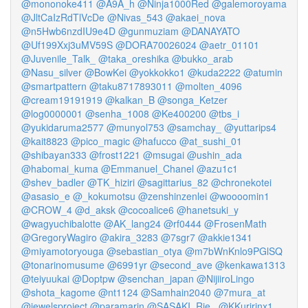
@mononoke411
@A9A_h
@Ninja1000Red
@galemoroyama
@JltCaIzRdTlVcDe
@Nivas_543
@akaei_nova
@n5Hwb6nzdIU9e4D
@gunmuziam
@DANAYATO
@Uf199Xxj3uMV59S
@DORA70026024
@aetr_01101
@Juvenile_Talk_
@taka_oreshika
@bukko_arab
@Nasu_silver
@BowKei
@yokkokko1
@kuda2222
@atumin
@smartpattern
@taku8717893011
@molten_4096
@cream19191919
@kalkan_B
@songa_Ketzer
@log0000001
@senha_1008
@Ke400200
@tbs_i
@yukidaruma2577
@munyol753
@samchay_
@yuttarips4
@kait8823
@pico_magic
@hafucco
@at_sushi_01
@shibayan333
@frost1221
@msugai
@ushin_ada
@habomai_kuma
@Emmanuel_Chanel
@azu1c1
@shev_badler
@TK_hiziri
@sagittarius_82
@chronekotei
@asasio_e
@_kokumotsu
@zenshinzenlei
@woooomin1
@CROW_4
@d_aksk
@cocoalice6
@hanetsuki_y
@wagyuchibalotte
@AK_lang24
@rf0444
@FrosenMath
@GregoryWagiro
@akira_3283
@7sgr7
@akkie1341
@miyamotoryouga
@sebastian_otya
@m7bWnKnlo9PGlSQ
@tonarinomusume
@6991yr
@second_ave
@kenkawa1313
@teiyuukai
@Doptpw
@senchan_japan
@NijiiroLingo
@shota_kagome
@nt1124
@Samhain2040
@7mura_at
@jewelsproject
@paramarin
@SASAKI_Rie_
@KKuririnx1