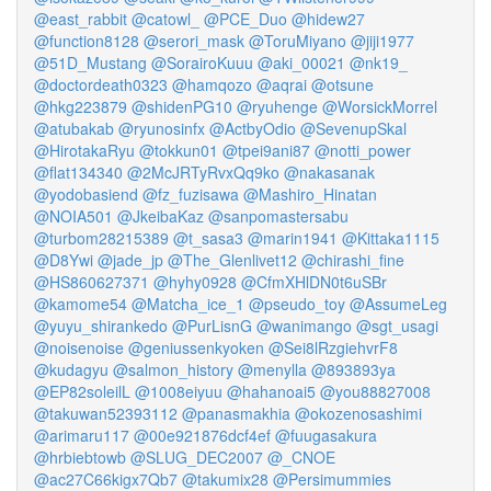
@east_rabbit
@catowl_
@PCE_Duo
@hidew27
@function8128
@serori_mask
@ToruMiyano
@jiji1977
@51D_Mustang
@SorairoKuuu
@aki_00021
@nk19_
@doctordeath0323
@hamqozo
@aqrai
@otsune
@hkg223879
@shidenPG10
@ryuhenge
@WorsickMorrel
@atubakab
@ryunosinfx
@ActbyOdio
@SevenupSkal
@HirotakaRyu
@tokkun01
@tpei9ani87
@notti_power
@flat134340
@2McJRTyRvxQq9ko
@nakasanak
@yodobasiend
@fz_fuzisawa
@Mashiro_Hinatan
@NOIA501
@JkeibaKaz
@sanpomastersabu
@turbom28215389
@t_sasa3
@marin1941
@Kittaka1115
@D8Ywi
@jade_jp
@The_Glenlivet12
@chirashi_fine
@HS860627371
@hyhy0928
@CfmXHlDN0t6uSBr
@kamome54
@Matcha_ice_1
@pseudo_toy
@AssumeLeg
@yuyu_shirankedo
@PurLisnG
@wanimango
@sgt_usagi
@noisenoise
@geniussenkyoken
@Sei8lRzgiehvrF8
@kudagyu
@salmon_history
@menylla
@893893ya
@EP82soleilL
@1008eiyuu
@hahanoai5
@you88827008
@takuwan52393112
@panasmakhia
@okozenosashimi
@arimaru117
@00e921876dcf4ef
@fuugasakura
@hrbiebtowb
@SLUG_DEC2007
@_CNOE
@ac27C66kigx7Qb7
@takumix28
@Persimummies