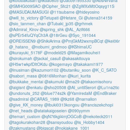
@kotobakusari
@ikda0805
@Jaco91955330
@AbsNirvana
@SMHG009SAO
@Cipher_Sfc21
@ZgWXxM0Oqsyg11S
@MASUDAUMASUGI
@11tsubame
@hideyosino
@will_to_victory
@Tetupati
@Hetare_Gi
@utena314159
@sio_tanmen_chan
@Tubaki_jp35
@grhmek
@Admiral_Kirov
@spring_shk
@AL_Azif666
@sPEr54fuQYqCh3A
@18rGeu
@Syo_191044
@DREISSEN9
@ShikiArima
@PmjGkM2wxmpBCqt
@kei06r
@_hatano_
@nobumi_gndmoo
@KShimaUC
@kurayuki_5178F
@modeld25
@Magamikouhei1
@sirokumah
@jackal_casull
@akasakitouya
@H5w1wkpfDItOKdu
@kogemayo
@takakami1977
@inusiman
@kazumori102
@butaniku_soon
@K_C_SATO
@sabori_masa
@0816Monhan
@kuri_kurita
@bukkake_mentai
@akumuki
@ma29
@takaomisohoru
@aigisnt
@enkatu
@sho20508
@AI_untilSerori
@Lu1na2tic
@undonuts_252
@blue774s2k
@YamiredaM
@EndBraker
@sadmiral
@CARAS_1989
@tkz68
@narnalion
@give_KK_money
@ibuki0313kongou
@franciszekchopi
@net_heads
@atatakaigoseien
@090yymm
@temari_custom
@qN76kgl4mjOGCoB
@nekoteck2011
@tagokurakohan28
@sansyoudou
@is_Hobby1404
@zakmustang
@bigscat
@nokiakane_1001