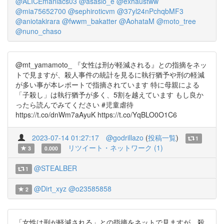
@ALICEmaniacs03
@asasio_e
@exhaustww
@mia75652700
@sephiroticvm
@37yl24nPchqbMF3
@aniotakirara
@fwwm_bakatter
@AohataM
@moto_tree
@nuno_chaso
@mt_yamamoto_ 『女性は刑が軽減される』との指摘をネッ
トで見ますが、殺人事件の統計を見るに執行猶予や刑の軽減
が多い事が本レポートで指摘されています 特に母親による
「子殺し」は執行猶予が多く、5割を越えています もし良か
ったら読んでみてください #児童虐待
https://t.co/dnWm7aAyuK https://t.co/YqBLO0O1C6
2023-07-14 01:27:17
@godrillazo
(
投稿一覧
)
1
リツイート・ネットワーク (1)
3
0.000
@STEALBER
1
@Dirt_xyz
@o23585858
2
「女性は刑が軽減される」との指摘をネットで見ますが、殺