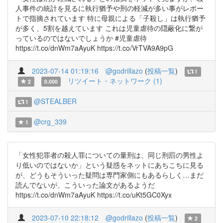
人事件の統計を見るに執行猶予や刑の軽減が多い事がレポー
トで指摘されています 特に母親による「子殺し」は執行猶予
が多く、5割を越えています これは児童虐待の隠蔽化に繋が
っているのではないでしょうか #児童虐待
https://t.co/dnWm7aAyuK https://t.co/VrTVA9A9pG
2023-07-14 01:19:16
@godrillazo
(
投稿一覧
)
1
リツイート・ネットワーク (1)
2
0.000
@STEALBER
1
@crg_339
1
「女性犯罪者の殺人罪についての量刑は、同じ刑罰の男性よ
り低いのではないか」という疑惑をネットにあちこちに見る
が、どうもそういった疑問は専門家側にもあるらしく…まだ
読んでないが、こういった論文があるようだ
https://t.co/dnWm7aAyuK https://t.co/uKt5GC0Xyx
2023-07-10 22:18:12
@godrillazo
(
投稿一覧
)
2