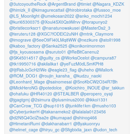
@3utcoyoutheRock
@ArgentBrand
@timiet
@Nagara_KDZK
@himizk_II
@kimagurecattail
@hirobirotaka
@fussoo_moe
@LS_Moonlight
@umekosan2022
@anko_mochi1234
@kuri65300375
@Xoul4SX0Qs9Mrvv
@torapunyo2
@bristlecorkscr1
@nanatunowakusei
@MasterDs2_3
@teruteru128
@XGC7fODElC2uNiH
@mtnk_Claymore
@imograve
@5eeO9Fl40LMq8WW
@nezikure
@atoll1998
@kaboo_factory
@Sanka2525
@konikonimonmon
@fjs_kyousosama
@suruto01
@ReBitCanenu2
@SK45014517
@guilty_cs
@WorksOcelot
@campura87
@tk19950716
@akilalika1
@yeFuzM0dLSmKPH8
@IjtRsbJcGcH2IWe
@eagle23_flag
@uheho
@Maliork
@ROM_DOG1
@roujin_kansha_
@kudzu_naoki
@Leonhard_Mage
@sainomesai
@SnoKbCW2O34R7Bh
@MickHeroNG
@potedolce_
@Koichiro_INOUE
@ar_takkun
@ohafuku
@HR40120
@STEALBER
@peropero_oyaji
@jgagtgmj
@2simura
@plusminus2000
@ikkoi1331
@CanCrow_TCG
@sup1015
@junklife1km
@musho103
@CyberjunkerH
@takanameko2
@lalalala0123456
@d2N5Q4GciZtsa2e
@kumapad
@shinog466
@HimetaniRumi
@dakhanabarr1
@Byakuonryu
@helmet_cage
@hiryu_gc
@Sfigbixlia_jaxn
@udon_tech