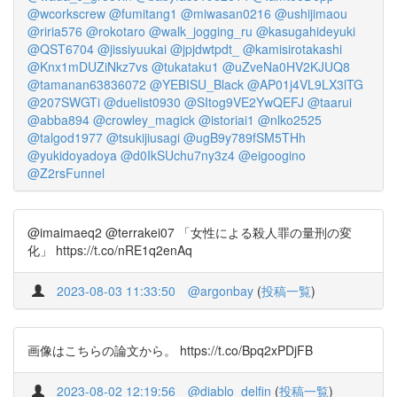
@wcorkscrew
@fumitang1
@miwasan0216
@ushijimaou
@riria576
@rokotaro
@walk_jogging_ru
@kasugahideyuki
@QST6704
@jissiyuukai
@jpjdwtpdt_
@kamisirotakashi
@Knx1mDUZiNkz7vs
@tukataku1
@uZveNa0HV2KJUQ8
@tamanan63836072
@YEBISU_Black
@AP01j4VL9LX3lTG
@207SWGTi
@duelist0930
@SItog9VE2YwQEFJ
@taarui
@abba894
@crowley_magick
@istoriai1
@nlko2525
@talgod1977
@tsukijiusagi
@ugB9y789fSM5THh
@yukidoyadoya
@d0IkSUchu7ny3z4
@eigoogino
@Z2rsFunnel
@imaimaeq2 @terrakei07 「女性による殺人罪の量刑の変
化」 https://t.co/nRE1q2enAq
2023-08-03 11:33:50
@argonbay
(
投稿一覧
)
画像はこちらの論文から。 https://t.co/Bpq2xPDjFB
2023-08-02 12:19:56
@diablo_delfin
(
投稿一覧
)