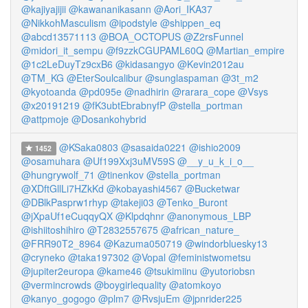
@kajiyajijii
@kawananikasann
@Aori_IKA37
@NikkohMasculism
@ipodstyle
@shippen_eq
@abcd13571113
@BOA_OCTOPUS
@Z2rsFunnel
@midori_it_sempu
@f9zzkCGUPAML60Q
@Martian_empire
@1c2LeDuyTz9cxB6
@kidasangyo
@Kevin2012au
@TM_KG
@EterSoulcalibur
@sunglaspaman
@3t_m2
@kyotoanda
@pd095e
@nadhirin
@rarara_cope
@Vsys
@x20191219
@fK3ubtEbrabnyfP
@stella_portman
@attpmoje
@Dosankohybrid
@KSaka0803
@sasaida0221
@ishio2009
1452
@osamuhara
@Uf199Xxj3uMV59S
@__y_u_k_i_o__
@hungrywolf_71
@tinenkov
@stella_portman
@XDftGllLi7HZkKd
@kobayashi4567
@Bucketwar
@DBlkPasprw1rhyp
@takeji03
@Tenko_Buront
@jXpaUf1eCuqqyQX
@Klpdqhnr
@anonymous_LBP
@ishiitoshihiro
@T2832557675
@african_nature_
@FRR90T2_8964
@Kazuma050719
@windorbluesky13
@cryneko
@taka197302
@Vopal
@feministwometsu
@jupiter2europa
@kame46
@tsukimiinu
@yutoriobsn
@vermincrowds
@boygirlequality
@atomkoyo
@kanyo_gogogo
@plm7
@RvsjuEm
@jpnrider225