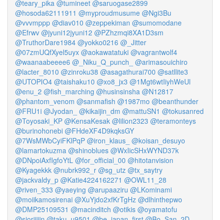
@teary_pika
@tumineet
@saruogase2899
@hosoda62111911
@myproudmusume
@Ngi3Bu
@vvvmppp
@diav010
@zeppekiman
@sumomodane
@Efrwv
@jyuni12jyuni12
@PZhzmqi8XA1D3sm
@TruthorDare1984
@yokko0216
@_Jitter
@07zmUQfXyel5uyx
@aokawatatuki
@vagrantwolf4
@waanaabeeee6
@_Niku_Q_punch_
@arimasouichiro
@lacter_8010
@zinroku38
@asagathurai700
@satllite3
@UTOPIO4
@taishaku10
@xo8_jx3
@1Mgt6wtIiyhWeUl
@enu_2
@fish_marching
@husinsinsha
@N12817
@phantom_venom
@sanmafish
@1987mo
@beanthunder
@FRU1i
@Jyodan_
@kikaijin_dm
@mattuSN1
@tokusanred
@Toyosaki_KP
@KensaKesak
@lilion2323
@teramonteys
@burinohonebi
@FHdeXF4D9kqksGY
@7WsMWbCyiFKlPqP
@iron_klaus_
@koisan_desuyo
@lamartokuzma
@shinoblues
@WxIicSHxWYND37k
@DNpoiAxfIgfoYtL
@for_official_00
@hitotanvision
@Kyagekkk
@nubrk992_r
@sg_utz
@tx_saytry
@jackvaldy_p
@Katie4224162271
@OWL11_28
@riven_333
@yaeying
@arupaaziru
@LKominami
@moiikamosirenai
@XuYjdo2xfKrTgHz
@dlhinthepwo
@DMP25109531
@macinditch
@otikis
@oyamatofu
@sioriiiiin
@taku_u9501
@be_japan_first
@Bo_San_2D