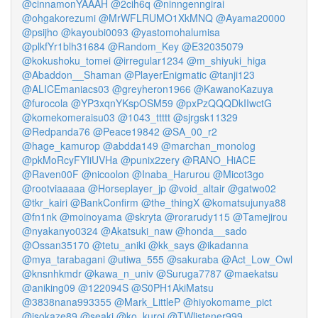
@cinnamonYAAAH
@2cih6q
@ninngenngirai
@ohgakorezumi
@MrWFLRUMO1XkMNQ
@Ayama20000
@psijho
@kayoubi0093
@yastomohalumisa
@plkfYr1blh31684
@Random_Key
@E32035079
@kokushoku_tomei
@irregular1234
@m_shiyuki_higa
@Abaddon__Shaman
@PlayerEnigmatic
@tanji123
@ALICEmaniacs03
@greyheron1966
@KawanoKazuya
@furocola
@YP3xqnYKspOSM59
@pxPzQQQDkIIwctG
@komekomeraisu03
@1043_ttttt
@sjrgsk11329
@Redpanda76
@Peace19842
@SA_00_r2
@hage_kamurop
@abdda149
@marchan_monolog
@pkMoRcyFYIiUVHa
@punix2zery
@RANO_HiACE
@Raven00F
@nicoolon
@Inaba_Harurou
@Micot3go
@rootviaaaaa
@Horseplayer_jp
@void_altair
@gatwo02
@tkr_kairi
@BankConfirm
@the_thingX
@komatsujunya88
@fn1nk
@moinoyama
@skryta
@rorarudy115
@Tamejirou
@nyakanyo0324
@Akatsuki_naw
@honda__sado
@Ossan35170
@tetu_aniki
@kk_says
@ikadanna
@mya_tarabagani
@utiwa_555
@sakuraba
@Act_Low_Owl
@knsnhkmdr
@kawa_n_univ
@Suruga7787
@maekatsu
@aniking09
@122094S
@S0PH1AkiMatsu
@3838nana993355
@Mark_LittleP
@hiyokomame_pict
@isokaze89
@seaki
@ko_kuroi
@TWlistener999