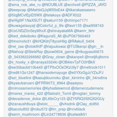
@ama_nok_ake_ru
@NOUBLUE
@archvell
@PIZZA_JAYO
@beepcap
@MwhbiQJqWX5sE44
@iikarakaesasero
@5IqjMCvfEplD5WX
@telakoya
@ADFX022
@sHIgl9F1NaXSUTf
@sakuri159
@chimpo7171
@kuwagataoyaji
@Colorful_p_life
@favir135
@sai958743
@UxUVGZ0nSeyMhxX
@shinayakaMA
@kwmr_tkhr
@bed_dekoboko
@KaguraS_Alt
@uPG67566463
@hinomoto31
@kHQKdrjT8yceH9g
@RAskull_0404
@rei_zas
@otokithiP
@riajuukowai
@TUSkenpi
@gin__in
@Nahoqi
@StelsRay
@pow0604_game
@rikugyao40673
@_3433822268982
@Gray_clown
@skanpeli
@meijifujitomo
@x_hooky_x
@nanaya3324ki
@OB4ievTpFO3HBkX
@ee30bacb010b445
@TP5xOCkOKzUily7
@meltrock1011
@red81Go1247
@hansodemayuge
@e0YXxGgJcYZsJFJ
@azi_blueline
@kasujidoumoku
@air_kiminho
@t_34rodina
@kyasubaruani
@FRR90T2_8964
@aaaiyou
@mimosamemories
@6yhsdsiswmcd
@damenzudemens
@mares_mares_422
@Satoshi_Tomii
@nogtan_tommy
@decadence_dolce
@LittleCry123
@ZY5RiQ3S5QX2GUy
@izanaushibuya
@stoic_____
@vhodnk
@Clay_doll50
@bacotu852
@roku572
@tm_prsp
@nnvblack
@senri_mushroom
@Lin24778836
@catwalk51