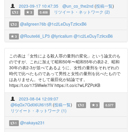
2023-09-17 10:47:35
@un_co_the2nd
(
投稿一覧
)
リツイート・ネットワーク (2)
2
3
0.408
@allgreen76b
@1c2LeDuyTz9cxB6
2
@Route66_LP3
@lyricalium
@1c2LeDuyTz9cxB6
3
この表は「女性による殺人罪の量刑の変化」という論文のも
のですが、これに加えて昭和50年〜昭和55年の表2-2、昭和
30年の表2-3が並べてあるように、女性の量刑をそれぞれの
時代で比べたものであって男性と女性の量刑を比べたもので
はありません。そして厳罰化が結論です。
https://t.co/17SWwle7IV https://t.co/c7wLPZPcKB
2023-08-04 12:09:07
@6qGx7Gd06Ut615R
(
投稿一覧
)
2
3
0.577
リツイート・ネットワーク (1)
@nakaya231
1