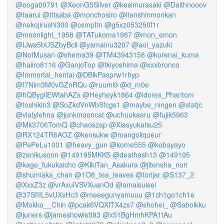
@ooga00791
@XeonG5Silver
@kesimurasaki
@Daithnooov
@taarui
@tttsaba
@monchosiro
@itanshinmonkan
@nekojirushi300
@csmpItn
@g5xz053250f1r
@moonlight_1958
@TATukoma1987
@mon_emon
@IJwa5bUSZbyBcli
@yamainu3207
@aoi_yazuki
@NotMusan
@shema39
@TM43943158
@kurenai_kuma
@haiiro8116
@GanjoTop
@tkiyoshima
@xxxbronco
@Immortal_hentai
@DBlkPasprw1rhyp
@f7Nim3M0vGZnRQu
@ruumi9
@d_m0e
@hQBygilEWtahAZs
@Heyheyk1864
@idores_Phantom
@toshikin3
@SoZkdVnWbSfcgs1
@maybe_ningen
@statjc
@vlatylehna
@junkmooncat
@uchuukaeru
@fujik5963
@Mk3706TomQ
@chaoszap
@Xiasyukatsu25
@RX124TR6AOZ
@kensukw
@mangoliqueur
@PePeLu1001
@heavy_gun
@kome555
@kobayayo
@zenikusonn
@149195MKKS
@deathash13
@149195
@kage_fukukaicho
@KikiTan_Asakura
@jitensha_nori
@shumiaka_chan
@1O8_tea_leaves
@torijar
@S137_2
@XxxZ3z
@vrAxuiVSVXuanOd
@amaisuisei
@37SfIIL5vUXsHc3
@meeegunyamuuu
@1ch1go1ch1e
@Mokko__Chin
@pcak6VQXlTX4zs7
@shohei_
@Saboikku
@juners
@jameshowlett93
@x51BgHmhKPA1tAu