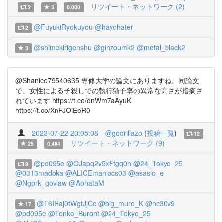
リツイート・ネットワーク (2)
2
3
0.000
@FuyukiRyokuyou
@hayohater
2
@shimekirigenshu
@ginzoumk2
@metal_black2
3
@Shanice79540635 専修大学の論文にありますね。同論文
で、女性による子殺しでの執行猶予率の異常な高さが指摘さ
れています https://t.co/dnWm7aAyuK
https://t.co/XnFJOiEeR0
2023-07-22 20:05:08
@godrillazo
(
投稿一覧
)
12
リツイート・ネットワーク (9)
25
0.404
@pd095e
@QJapq2v5xFfgq0h
@24_Tokyo_25
9
@0313madoka
@ALICEmaniacs03
@asasio_e
@Ngprk_govlaw
@AohataM
@T6IHaj0tWgtJjCc
@big_muro_K
@nc30v9
17
@pd095e
@Tenko_Buront
@24_Tokyo_25