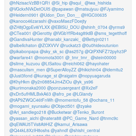
@hNzisacVzBB1QR1
@Si_hip
@squl_
@iwa_hishida
@VGckxNVkDetOUI5
@papawan
@matsujyuu
@FJyamimo
@Heidern0901
@Udon_Don_Don__
@HGC00635
@kanoco46zarashi
@vaxoMaezFDoejty
@ZH8jOgpEvi6YLXX
@EBISU_DOU
@shinh_0704
@yrms9
@CTea001
@Gerottiy
@lVGbYfRb4sg89dB
@sms_tegetthoff
@GandivaHunter
@hanabi_kanzaki_
@Bettyjn0211
@albellchaton
@ZOXVVV
@ruckatz3
@0u0hideoutunion
@pikabonpapa
@sky_sk_sc
@as257g
@QtPXNFZ72pyhz3P
@warfare41
@momota3001
@_tmr_tmr_
@stein00000
@slime_kuzuou
@LtSaitou
@reichi062
@hayohater
@masculism_men
@SuperAlloyZZ
@hikichin04
@idemitu2
@Just3fond
@kurage_st
@raigatm
@nopyuagaruda
@KhyHkm
@y2n08854Jm4ZiOu
@yk_ys96
@kurimonaka2000
@ponzusergeant
@Xx2eF
@xDn5ufHMLBxkA63
@afro_pe
@LGlandy
@tAP9ZWQC46tFnWh
@momentofu_58
@ochans_11
@mogami_syunsaku
@Object501
@zyake
@Ari_sandiego218
@Bucketwar
@Tenko_Buront
@yassan_aichi
@natera88
@PC_Game_Nard
@tnmc9c
@qEWAU5TVs8A9HIZ
@kamui_Arisawa
@Q44kL8XzIH8oshs
@yahndf
@shishi_central