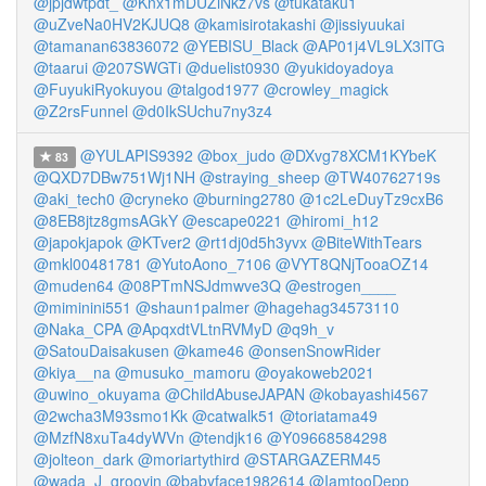
@jpjdwtpdt_
@Knx1mDUZiNkz7vs
@tukataku1
@uZveNa0HV2KJUQ8
@kamisirotakashi
@jissiyuukai
@tamanan63836072
@YEBISU_Black
@AP01j4VL9LX3lTG
@taarui
@207SWGTi
@duelist0930
@yukidoyadoya
@FuyukiRyokuyou
@talgod1977
@crowley_magick
@Z2rsFunnel
@d0IkSUchu7ny3z4
@YULAPIS9392
@box_judo
@DXvg78XCM1KYbeK
83
@QXD7DBw751Wj1NH
@straying_sheep
@TW40762719s
@aki_tech0
@cryneko
@burning2780
@1c2LeDuyTz9cxB6
@8EB8jtz8gmsAGkY
@escape0221
@hiromi_h12
@japokjapok
@KTver2
@rt1dj0d5h3yvx
@BiteWithTears
@mkl00481781
@YutoAono_7106
@VYT8QNjTooaOZ14
@muden64
@08PTmNSJdmwve3Q
@estrogen____
@miminini551
@shaun1palmer
@hagehag34573110
@Naka_CPA
@ApqxdtVLtnRVMyD
@q9h_v
@SatouDaisakusen
@kame46
@onsenSnowRider
@kiya__na
@musuko_mamoru
@oyakoweb2021
@uwino_okuyama
@ChildAbuseJAPAN
@kobayashi4567
@2wcha3M93smo1Kk
@catwalk51
@toriatama49
@MzfN8xuTa4dyWVn
@tendjk16
@Y09668584298
@jolteon_dark
@moriartythird
@STARGAZERM45
@wada_J_groovin
@babyface1982614
@IamtooDepp