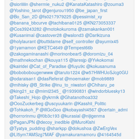
@sioriiiiin
@shermie_nuku2
@KanataKatashiro
@zouma3
@Yoshino_tarot
@genjurou1950
@be_japan_first
@Bo_San_2D
@fs0217979225
@pessimist_xy
@banana_bbcurve
@tachibana0125
@KN273053337
@Cos39243282
@motokokuroma
@zamakankan001
@Kusanimal
@castover28
@walond3
@Darikizuna
@holylaurant
@buttidame
@self_controller
@ayumix45
@1yamamon
@KETC4649
@Tempest66b
@zakogaminanashi
@morinonbear5
@doromizu_04
@mathnekochan
@kouya115
@laresjp
@Yvkokomai
@kairidei
@Cat_of_Paradise
@fuyu9c
@kokusanuma
@bobobobougenwww
@taruto1224
@w57HWHUoSJcg0GU
@odaraisan1
@dasReferat
@moemaker
@mob9889
@mihisky
@B_Strike
@inu_to_niwatori
@Chiharu_pe
@king21_sz
@mimi2345_
@19390831
@windorbluesky13
@Takeshi_Hojo
@ykrmik
@Ghatanothoa332
@OooZuckerbeg
@uscyuukarin
@Kasshii_Politic
@Tohkakoh_P
@illGoGoo
@kobayashi4567
@certain_admi
@horrorinmu
@f0b3c193
@kurasial
@nijigenma
@PaganJPN
@decoy_inedible
@MuroKishi
@Tyatya_pudding
@sharkpp
@dokushoa
@ZwErgVex
@LI5ym7AMSzg7MAF
@yamakuramamoru
@4164545d