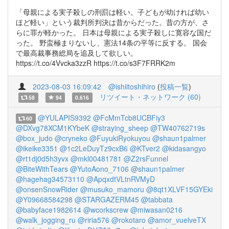
「母親による実子殺しの刑罰は軽い。子どもが幼ければ幼い
ほど軽い」という裁判所判決は昔からだった。昔の方が、さ
らに罪が軽かった。 日本は母親による実子殺しに寛容な国だ
った。 野蛮極まりないし、憲法14条の平等に反する。 国会
で最高裁事務総局を追及して欲しい。
https://t.co/4Vvcka3zzR https://t.co/s3F7FRRK2m
2023-08-03 16:09:42
@ishiitoshihiro
(
投稿一覧
)
リツイート・ネットワーク (60)
58
94
0.616
@YULAPIS9392
@FcMmTcb8UCBFiy3
60
@DXvg78XCM1KYbeK
@straying_sheep
@TW40762719s
@box_judo
@cryneko
@FuyukiRyokuyou
@shaun1palmer
@ikeike3351
@1c2LeDuyTz9cxB6
@KTver2
@kidasangyo
@rt1dj0d5h3yvx
@mkl00481781
@Z2rsFunnel
@BiteWithTears
@YutoAono_7106
@shaun1palmer
@hagehag34573110
@ApqxdtVLtnRVMyD
@onsenSnowRider
@musuko_mamoru
@8qt1XLVF15GYEki
@Y09668584298
@STARGAZERM45
@tabbata
@babyface1982614
@wcorkscrew
@miwasan0216
@walk_jogging_ru
@riria576
@rokotaro
@amor_vuelveTX