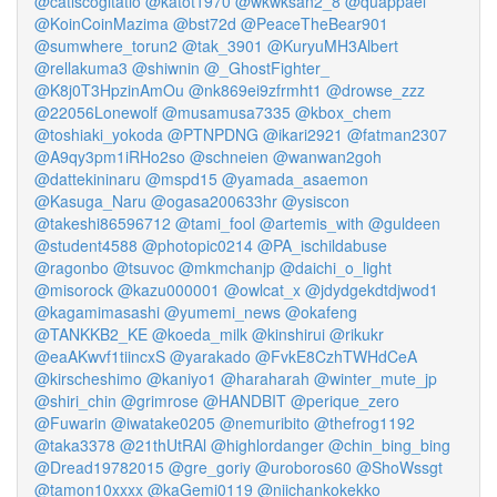
@catiscogitatio
@katot1970
@wkwksan2_8
@quappael
@KoinCoinMazima
@bst72d
@PeaceTheBear901
@sumwhere_torun2
@tak_3901
@KuryuMH3Albert
@rellakuma3
@shiwnin
@_GhostFighter_
@K8j0T3HpzinAmOu
@nk869ei9zfrmht1
@drowse_zzz
@22056Lonewolf
@musamusa7335
@kbox_chem
@toshiaki_yokoda
@PTNPDNG
@ikari2921
@fatman2307
@A9qy3pm1iRHo2so
@schneien
@wanwan2goh
@dattekininaru
@mspd15
@yamada_asaemon
@Kasuga_Naru
@ogasa200633hr
@ysiscon
@takeshi86596712
@tami_fool
@artemis_with
@guldeen
@student4588
@photopic0214
@PA_ischildabuse
@ragonbo
@tsuvoc
@mkmchanjp
@daichi_o_light
@misorock
@kazu000001
@owlcat_x
@jdydgekdtdjwod1
@kagamimasashi
@yumemi_news
@okafeng
@TANKKB2_KE
@koeda_milk
@kinshirui
@rikukr
@eaAKwvf1tiincxS
@yarakado
@FvkE8CzhTWHdCeA
@kirscheshimo
@kaniyo1
@haraharah
@winter_mute_jp
@shiri_chin
@grimrose
@HANDBIT
@perique_zero
@Fuwarin
@iwatake0205
@nemuribito
@thefrog1192
@taka3378
@21thUtRAl
@highlordanger
@chin_bing_bing
@Dread19782015
@gre_goriy
@uroboros60
@ShoWssgt
@tamon10xxxx
@kaGemi0119
@niichankokekko