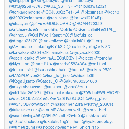
@singspiel_jp666
@bakyou
@mishimatetsuya
@tatuya25876765
@KUZ_3STT3P
@shibusawa2021
@torikagonotorio
@CCJu30QzF4if75A
@plesimsan
@kgc48
@3202Cyclohexane
@rockslope
@ironwolf61045jp
@chasyan
@p1vuEzGD6JdQAHD
@ROM44703291
@archseeds
@minanohiiro
@ohilu
@KikenchitaiN
@ITAL_
@ohno55
@C0HW9eHKsaptlmX
@fuefuki_de
@dragon25129
@maxrailway
@hetalist21
@T_prg_
@AR_peace_maker
@Bp1k3D
@buaiseikyuri
@MSJ331
@kawakawa2254
@kinansakura
@ryoyabuki0000
@open_otake
@ow1raAUEGsUXBvH
@eject3
@tomoha
@kiya__na
@teamRU4
@azerty95834384
@oc11kai
@tomoe_siki
@tsunashimahald
@henro3
@nekora2520
@MASADAtype20
@leaf_for_info
@shioshio38
@KogaUjisato
@Satosu_G
@Sakura866251688
@mayimbesasson
@st_annu
@virusVer001
@chibikkoGANG1
@DeathofMalayam
@705abul6WLE9OPD
@otsuOTSUZZZZ
@uZveNa0HV2KJUQ8
@Kay_pivo
@wSnJOB7xAWn2orh
@hallconnen2ura
@kathy_203CR
@fakesilver117
@8m0MBxW4j8m6wNL
@ozark_bird
@scarletwing495
@5EbS0smthYGvbr0
@toshizoaraki
@13switchblade
@tukataku1
@riti_han
@hyakuendetayo
@yume8izumi
@ajnobodylovesme
@_Shiori_115_