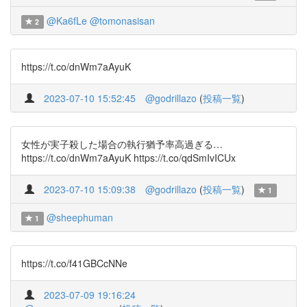
@Ka6fLe
@tomonasisan
2
https://t.co/dnWm7aAyuK
2023-07-10 15:52:45
@godrillazo
(
投稿一覧
)
女性が実子殺した場合の執行猶予率高過ぎる…
https://t.co/dnWm7aAyuK https://t.co/qdSmIvICUx
2023-07-10 15:09:38
@godrillazo
(
投稿一覧
)
1
@sheephuman
1
https://t.co/f41GBCcNNe
2023-07-09 19:16:24