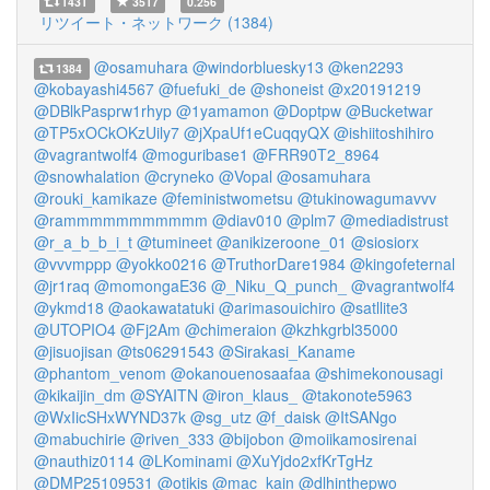
1431
3517
0.256
リツイート・ネットワーク (1384)
@osamuhara
@windorbluesky13
@ken2293
1384
@kobayashi4567
@fuefuki_de
@shoneist
@x20191219
@DBlkPasprw1rhyp
@1yamamon
@Doptpw
@Bucketwar
@TP5xOCkOKzUily7
@jXpaUf1eCuqqyQX
@ishiitoshihiro
@vagrantwolf4
@moguribase1
@FRR90T2_8964
@snowhalation
@cryneko
@Vopal
@osamuhara
@rouki_kamikaze
@feministwometsu
@tukinowagumavvv
@rammmmmmmmmmm
@diav010
@plm7
@mediadistrust
@r_a_b_b_i_t
@tumineet
@anikizeroone_01
@siosiorx
@vvvmppp
@yokko0216
@TruthorDare1984
@kingofeternal
@jr1raq
@momongaE36
@_Niku_Q_punch_
@vagrantwolf4
@ykmd18
@aokawatatuki
@arimasouichiro
@satllite3
@UTOPIO4
@Fj2Am
@chimeraion
@kzhkgrbl35000
@jisuojisan
@ts06291543
@Sirakasi_Kaname
@phantom_venom
@okanouenosaafaa
@shimekonousagi
@kikaijin_dm
@SYAITN
@iron_klaus_
@takonote5963
@WxIicSHxWYND37k
@sg_utz
@f_daisk
@ItSANgo
@mabuchirie
@riven_333
@bijobon
@moiikamosirenai
@nauthiz0114
@LKominami
@XuYjdo2xfKrTgHz
@DMP25109531
@otikis
@mac_kain
@dlhinthepwo