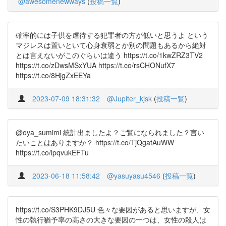
@awesomenewways
(
投稿一覧
)
確率的には子供を虐待する犯罪者の方が低いと思うよ という
マジレスは置いといて心身衰弱とか別の問題もあるから絶対
とは言えないがこのぐらいは違う https://t.co/1kwZRZ3TV2
https://t.co/zDwsMSxYUA https://t.co/rsCHONufX7
https://t.co/8HjgZxEEYa
2023-07-09 18:31:32
@Jupiter_kjsk
(
投稿一覧
)
@oya_sumimi 統計出ましたよ？ご覧になられました？言い
たいことはありますか？ https://t.co/TjQgatAuWW
https://t.co/lpqvukEFTu
2023-06-18 11:58:42
@yasuyasu4546
(
投稿一覧
)
https://t.co/S3PHK9DJ5U 色々な要因があると思いますが、女
性の執行猶予率の高さの大きな要因の一つは、女性の殺人は