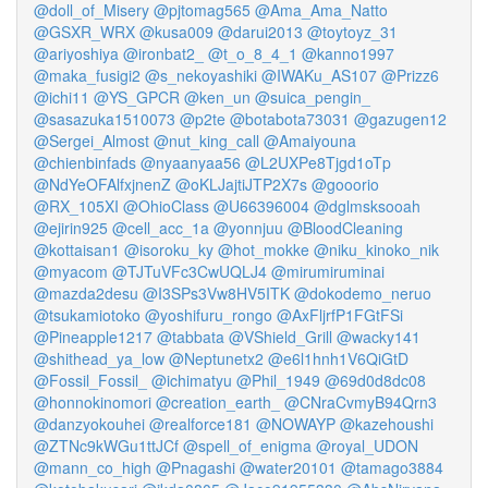
@doll_of_Misery
@pjtomag565
@Ama_Ama_Natto
@GSXR_WRX
@kusa009
@darui2013
@toytoyz_31
@ariyoshiya
@ironbat2_
@t_o_8_4_1
@kanno1997
@maka_fusigi2
@s_nekoyashiki
@IWAKu_AS107
@Prizz6
@ichi11
@YS_GPCR
@ken_un
@suica_pengin_
@sasazuka1510073
@p2te
@botabota73031
@gazugen12
@Sergei_Almost
@nut_king_call
@Amaiyouna
@chienbinfads
@nyaanyaa56
@L2UXPe8Tjgd1oTp
@NdYeOFAlfxjnenZ
@oKLJajtiJTP2X7s
@gooorio
@RX_105XI
@OhioClass
@U66396004
@dglmsksooah
@ejirin925
@cell_acc_1a
@yonnjuu
@BloodCleaning
@kottaisan1
@isoroku_ky
@hot_mokke
@niku_kinoko_nik
@myacom
@TJTuVFc3CwUQLJ4
@mirumiruminai
@mazda2desu
@I3SPs3Vw8HV5ITK
@dokodemo_neruo
@tsukamiotoko
@yoshifuru_rongo
@AxFljrfP1FGtFSi
@Pineapple1217
@tabbata
@VShield_Grill
@wacky141
@shithead_ya_low
@Neptunetx2
@e6l1hnh1V6QiGtD
@Fossil_Fossil_
@ichimatyu
@Phil_1949
@69d0d8dc08
@honnokinomori
@creation_earth_
@CNraCvmyB94Qrn3
@danzyokouhei
@realforce181
@NOWAYP
@kazehoushi
@ZTNc9kWGu1ttJCf
@spell_of_enigma
@royal_UDON
@mann_co_high
@Pnagashi
@water20101
@tamago3884