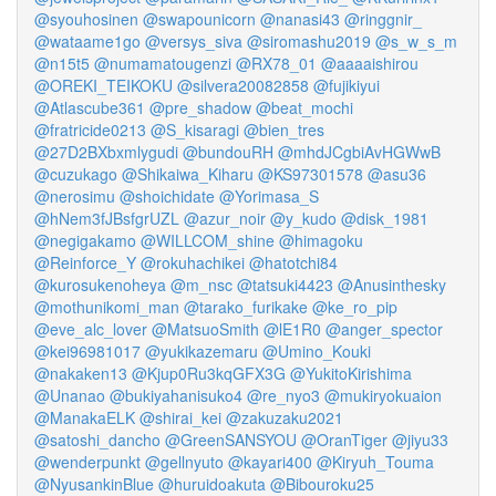
@syouhosinen
@swapounicorn
@nanasi43
@ringgnir_
@wataame1go
@versys_siva
@siromashu2019
@s_w_s_m
@n15t5
@numamatougenzi
@RX78_01
@aaaaishirou
@OREKI_TEIKOKU
@silvera20082858
@fujikiyui
@Atlascube361
@pre_shadow
@beat_mochi
@fratricide0213
@S_kisaragi
@bien_tres
@27D2BXbxmlygudi
@bundouRH
@mhdJCgbiAvHGWwB
@cuzukago
@Shikaiwa_Kiharu
@KS97301578
@asu36
@nerosimu
@shoichidate
@Yorimasa_S
@hNem3fJBsfgrUZL
@azur_noir
@y_kudo
@disk_1981
@negigakamo
@WILLCOM_shine
@himagoku
@Reinforce_Y
@rokuhachikei
@hatotchi84
@kurosukenoheya
@m_nsc
@tatsuki4423
@Anusinthesky
@mothunikomi_man
@tarako_furikake
@ke_ro_pip
@eve_alc_lover
@MatsuoSmith
@lE1R0
@anger_spector
@kei96981017
@yukikazemaru
@Umino_Kouki
@nakaken13
@Kjup0Ru3kqGFX3G
@YukitoKirishima
@Unanao
@bukiyahanisuko4
@re_nyo3
@mukiryokuaion
@ManakaELK
@shirai_kei
@zakuzaku2021
@satoshi_dancho
@GreenSANSYOU
@OranTiger
@jiyu33
@wenderpunkt
@gellnyuto
@kayari400
@Kiryuh_Touma
@NyusankinBlue
@huruidoakuta
@Bibouroku25