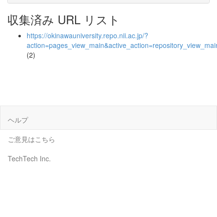
収集済み URL リスト
https://okinawauniversity.repo.nii.ac.jp/?
action=pages_view_main&active_action=repository_view_ma
(2)
ヘルプ
ご意見はこちら
TechTech Inc.