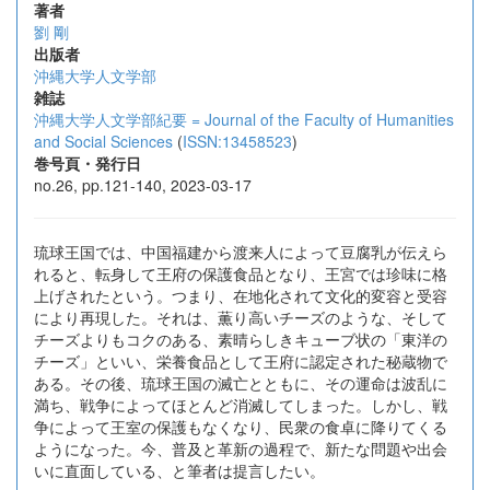
著者
劉 剛
出版者
沖縄大学人文学部
雑誌
沖縄大学人文学部紀要 = Journal of the Faculty of Humanities
and Social Sciences
(
ISSN:13458523
)
巻号頁・発行日
no.26, pp.121-140, 2023-03-17
琉球王国では、中国福建から渡来人によって豆腐乳が伝えら
れると、転身して王府の保護食品となり、王宮では珍味に格
上げされたという。つまり、在地化されて文化的変容と受容
により再現した。それは、薫り高いチーズのような、そして
チーズよりもコクのある、素晴らしきキューブ状の「東洋の
チーズ」といい、栄養食品として王府に認定された秘蔵物で
ある。その後、琉球王国の滅亡とともに、その運命は波乱に
満ち、戦争によってほとんど消滅してしまった。しかし、戦
争によって王室の保護もなくなり、民衆の食卓に降りてくる
ようになった。今、普及と革新の過程で、新たな問題や出会
いに直面している、と筆者は提言したい。