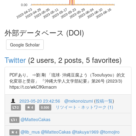
0.00
2023-06-10
2023-04-23
2023-05-11
2023-05-29
2023-06-16
2023-04-29
2023-05-17
2023-06-04
2023-05-05
2023-05-23
外部データベース (DOI)
Google Scholar
Twitter
(2 users, 2 posts, 5 favorites)
PDFあり。 ⇒劉 剛 「琉球· 沖縄豆腐よう（Tooufuyou）的文
化変容と受容」 『沖縄大学人文学部紀要』第26号 (2023/3)
https://t.co/wkCfKkmacm
2023-05-20 23:42:56
@nekonoizumi
(
投稿一覧
)
リツイート・ネットワーク (1)
2
4
0.500
@MatteoCakas
1
@lib_mus
@MatteoCakas
@takuya1969
@tomojiro
4