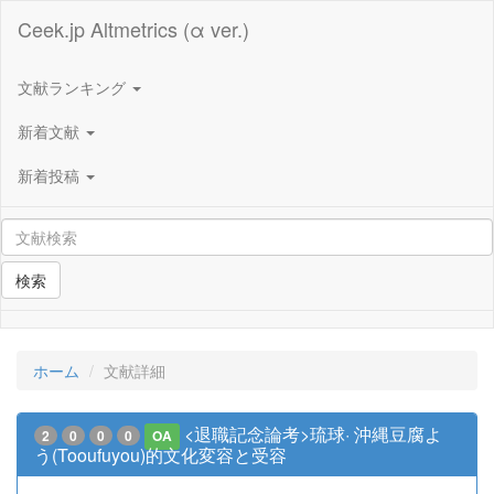
Ceek.jp Altmetrics (α ver.)
文献ランキング
新着文献
新着投稿
検索
ホーム
文献詳細
<退職記念論考>琉球· 沖縄豆腐よ
2
0
0
0
OA
う(Tooufuyou)的文化変容と受容