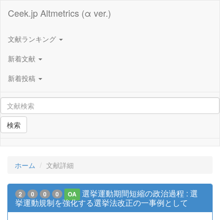
Ceek.jp Altmetrics (α ver.)
文献ランキング
新着文献
新着投稿
検索
ホーム
文献詳細
選挙運動期間短縮の政治過程 : 選
2
0
0
0
OA
挙運動規制を強化する選挙法改正の一事例として