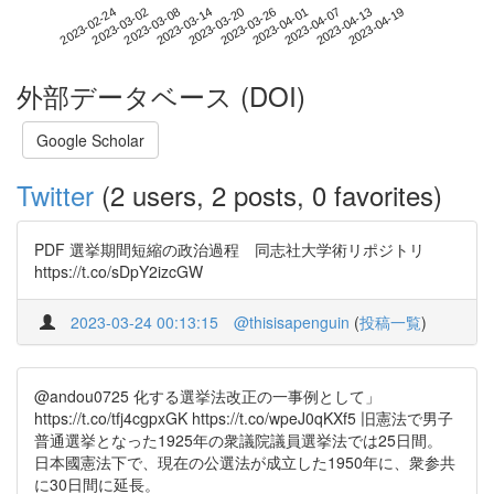
2023-04-13
2023-02-24
2023-03-14
2023-04-01
2023-04-19
2023-03-02
2023-03-20
2023-04-07
2023-03-08
2023-03-26
外部データベース (DOI)
Google Scholar
Twitter
(2 users, 2 posts, 0 favorites)
PDF 選挙期間短縮の政治過程 同志社大学術リポジトリ
https://t.co/sDpY2izcGW
2023-03-24 00:13:15
@thisisapenguin
(
投稿一覧
)
@andou0725 化する選挙法改正の一事例として」
https://t.co/tfj4cgpxGK https://t.co/wpeJ0qKXf5 旧憲法で男子
普通選挙となった1925年の衆議院議員選挙法では25日間。
日本國憲法下で、現在の公選法が成立した1950年に、衆参共
に30日間に延長。