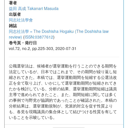
著者
益田 高成
Takanari Masuda
出版者
同志社法學會
雑誌
同志社法學 = The Doshisha Hogaku (The Doshisha law
review)
(
ISSN:03877612
)
巻号頁・発行日
vol.72, no.2, pp.225-303, 2020-07-31
公職選挙法は、候補者が選挙運動を行うことのできる期間を
法定しているが、日本ではこれまで、その期間が繰り返し短
縮されてきた。本稿では、選挙運動期間を短縮する公選法改
正を全て取り上げ、いかにして選挙運動期間が短縮されてき
たかを検討している。分析の結果、選挙運動期間短縮は議員
主導で進められてきたこと、また、期間短縮に関しては多く
の事例で与野党が協調的であったことが確認された。本稿の
分析結果は、選挙運動規制が、党派的対立を促す性質より
も、各党を現職議員の集合体として結びつける性質を有して
いることを示唆している。