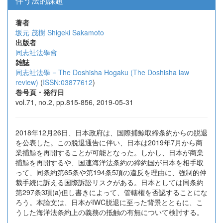
伴う法的課題
著者
坂元 茂樹
Shigeki Sakamoto
出版者
同志社法學會
雑誌
同志社法學 = The Doshisha Hogaku (The Doshisha law
review)
(
ISSN:03877612
)
巻号頁・発行日
vol.71, no.2, pp.815-856, 2019-05-31
2018年12月26日、日本政府は、国際捕鯨取締条約からの脱退
を公表した。この脱退通告に伴い、日本は2019年7月から商
業捕鯨を再開することが可能となった。しかし、日本が商業
捕鯨を再開するや、国連海洋法条約の締約国が日本を相手取
って、同条約第65条や第194条5項の違反を理由に、強制的仲
裁手続に訴える国際訴訟リスクがある。日本としては同条約
第297条3項(a)但し書きによって、管轄権を否認することにな
ろう。本論文は、日本がIWC脱退に至った背景とともに、こ
うした海洋法条約上の義務の抵触の有無について検討する。