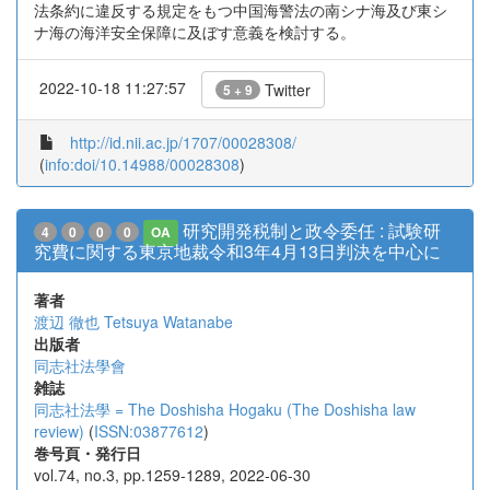
法条約に違反する規定をもつ中国海警法の南シナ海及び東シ
ナ海の海洋安全保障に及ぼす意義を検討する。
2022-10-18 11:27:57
Twitter
5 + 9
http://id.nii.ac.jp/1707/00028308/
(
info:doi/10.14988/00028308
)
研究開発税制と政令委任 : 試験研
4
0
0
0
OA
究費に関する東京地裁令和3年4月13日判決を中心に
著者
渡辺 徹也
Tetsuya Watanabe
出版者
同志社法學會
雑誌
同志社法學 = The Doshisha Hogaku (The Doshisha law
review)
(
ISSN:03877612
)
巻号頁・発行日
vol.74, no.3, pp.1259-1289, 2022-06-30