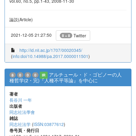
vol.60, no.5, pp.1-43, 2008-11-30
論説(Article)
2021-12-05 21:27:50
Twitter
8 + 8
http://id.nii.ac.jp/1707/00020345/
(
info:doi/10.14988/pa.2017.0000011501
)
アルチュール・ド・ゴビノーの人
8
0
0
0
IR
種哲学(2・完)『人種不平等論』を中心に
著者
長谷川 一年
出版者
同志社法學會
雑誌
同志社法学
(
ISSN:03877612
)
巻号頁・発行日