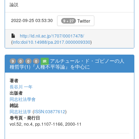
論説
2022-09-25 03:53:30
Twitter
9 + 27
http://id.nii.ac.jp/1707/00017478/
(
info:doi/10.14988/pa.2017.0000009330
)
アルチュール・ド・ゴビノーの人
9
0
0
0
IR
種哲学(1)『人種不平等論』を中心に
著者
長谷川 一年
出版者
同志社法學會
雑誌
同志社法学
(
ISSN:03877612
)
巻号頁・発行日
vol.52, no.4, pp.1107-1166, 2000-11