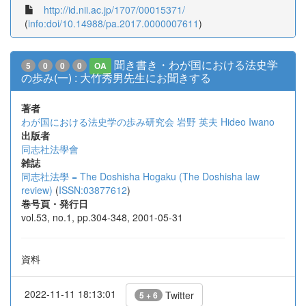
http://id.nii.ac.jp/1707/00015371/
(
info:doi/10.14988/pa.2017.0000007611
)
聞き書き・わが国における法史学
5
0
0
0
OA
の歩み(一) : 大竹秀男先生にお聞きする
著者
わが国における法史学の歩み研究会
岩野 英夫
Hideo Iwano
出版者
同志社法學會
雑誌
同志社法學 = The Doshisha Hogaku (The Doshisha law
review)
(
ISSN:03877612
)
巻号頁・発行日
vol.53, no.1, pp.304-348, 2001-05-31
資料
2022-11-11 18:13:01
Twitter
5 + 6