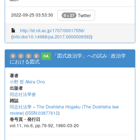
2022-09-25 03:53:30
Twitter
9 + 27
http://id.nii.ac.jp/1707/00017556/
(
info:doi/10.14988/pa.2017.0000009392
)
「図式政治学」への試み : 政治学
9
0
0
0
OA
における図式
著者
小野 哲
Akira Ono
出版者
同志社法學會
雑誌
同志社法學 = The Doshisha Hogaku (The Doshisha law
review)
(
ISSN:03877612
)
巻号頁・発行日
vol.11, no.6, pp.79-92, 1960-03-20