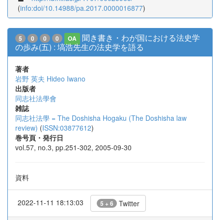
(
info:doi/10.14988/pa.2017.0000016877
)
聞き書き・わが国における法史学
5
0
0
0
OA
の歩み(五) : 塙浩先生の法史学を語る
著者
岩野 英夫
Hideo Iwano
出版者
同志社法學會
雑誌
同志社法學 = The Doshisha Hogaku (The Doshisha law
review)
(
ISSN:03877612
)
巻号頁・発行日
vol.57, no.3, pp.251-302, 2005-09-30
資料
2022-11-11 18:13:03
Twitter
5 + 6