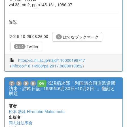
vol.38, no.2, pp.p145-161, 1986-07
論説
2015-10-29 08:26:00
はてなブックマーク
5
Twitter
3 + 0
https://ci.nii.ac.jp/naid/110000199747
(
info:doi/10.14988/pa.2017.0000010052
)
浅沼稲次郎「列国議会同盟派遣団
7
0
0
0
OA
訪米・訪欧日記--1939年6月30日~10月2日--」翻刻と
解題
著者
松本 浩延
Hironobu Matsumoto
出版者
同志社法學會