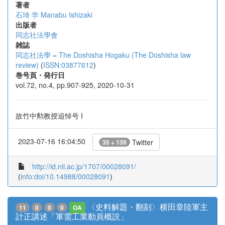
著者
石埼 学
Manabu Ishizaki
出版者
同志社法學會
雑誌
同志社法學 = The Doshisha Hogaku (The Doshisha law
review)
(
ISSN:03877612
)
巻号頁・発行日
vol.72, no.4, pp.907-925, 2020-10-31
故竹中勲教授追悼号 I
2023-07-16 16:04:50
Twitter
35 + 139
http://id.nii.ac.jp/1707/00028091/
(
info:doi/10.14988/00028091
)
〈史料解題・翻刻〉横田章陸軍主
11
0
0
0
OA
計正講述「軍需工業動員概説」