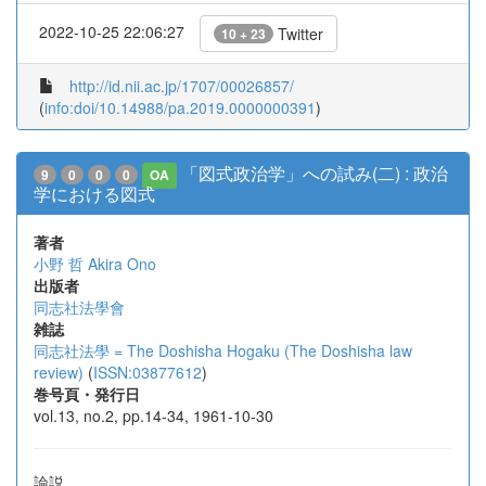
2022-10-25 22:06:27
Twitter
10 + 23
http://id.nii.ac.jp/1707/00026857/
(
info:doi/10.14988/pa.2019.0000000391
)
「図式政治学」への試み(二) : 政治
9
0
0
0
OA
学における図式
著者
小野 哲
Akira Ono
出版者
同志社法學會
雑誌
同志社法學 = The Doshisha Hogaku (The Doshisha law
review)
(
ISSN:03877612
)
巻号頁・発行日
vol.13, no.2, pp.14-34, 1961-10-30
論説