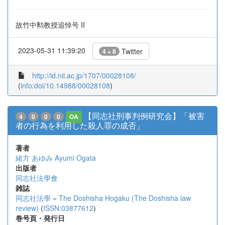
故竹中勲教授追悼号 II
2023-05-31 11:39:20
Twitter
4 + 8
http://id.nii.ac.jp/1707/00028108/
(
info:doi/10.14988/00028108
)
【同志社刑事判例研究会】「被害
4
0
0
0
OA
者の行為を利用した殺人罪の成否」
著者
緒方 あゆみ
Ayumi Ogata
出版者
同志社法學會
雑誌
同志社法學 = The Doshisha Hogaku (The Doshisha law
review)
(
ISSN:03877612
)
巻号頁・発行日