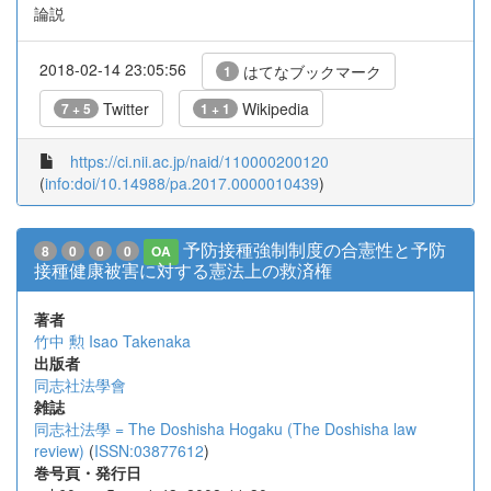
論説
2018-02-14 23:05:56
はてなブックマーク
1
Twitter
Wikipedia
7 + 5
1 + 1
https://ci.nii.ac.jp/naid/110000200120
(
info:doi/10.14988/pa.2017.0000010439
)
予防接種強制制度の合憲性と予防
8
0
0
0
OA
接種健康被害に対する憲法上の救済権
著者
竹中 勲
Isao Takenaka
出版者
同志社法學會
雑誌
同志社法學 = The Doshisha Hogaku (The Doshisha law
review)
(
ISSN:03877612
)
巻号頁・発行日