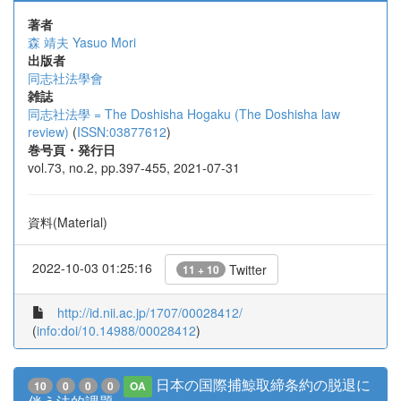
著者
森 靖夫
Yasuo Mori
出版者
同志社法學會
雑誌
同志社法學 = The Doshisha Hogaku (The Doshisha law
review)
(
ISSN:03877612
)
巻号頁・発行日
vol.73, no.2, pp.397-455, 2021-07-31
資料(Material)
2022-10-03 01:25:16
Twitter
11 + 10
http://id.nii.ac.jp/1707/00028412/
(
info:doi/10.14988/00028412
)
日本の国際捕鯨取締条約の脱退に
10
0
0
0
OA