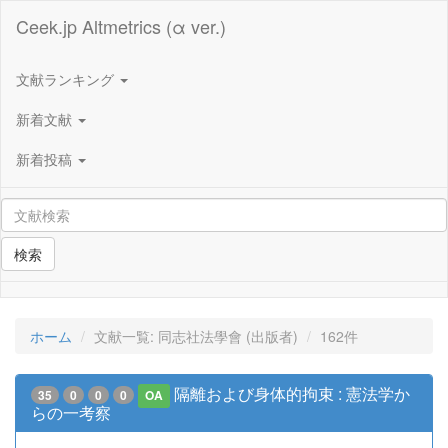
Ceek.jp Altmetrics (α ver.)
文献ランキング
新着文献
新着投稿
検索
ホーム
文献一覧: 同志社法學會 (出版者)
162件
隔離および身体的拘束 : 憲法学か
35
0
0
0
OA
らの一考察