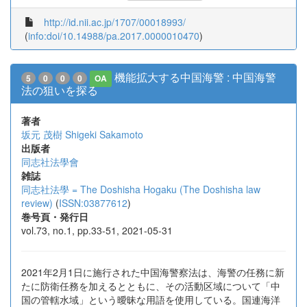
http://id.nii.ac.jp/1707/00018993/
(
info:doi/10.14988/pa.2017.0000010470
)
機能拡大する中国海警 : 中国海警
5
0
0
0
OA
法の狙いを探る
著者
坂元 茂樹
Shigeki Sakamoto
出版者
同志社法學會
雑誌
同志社法學 = The Doshisha Hogaku (The Doshisha law
review)
(
ISSN:03877612
)
巻号頁・発行日
vol.73, no.1, pp.33-51, 2021-05-31
2021年2月1日に施行された中国海警察法は、海警の任務に新
たに防衛任務を加えるとともに、その活動区域について「中
国の管轄水域」という曖昧な用語を使用している。国連海洋