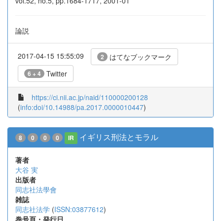
vol.52, no.5, pp.1684-1717, 2001-01
論説
2017-04-15 15:55:09
はてなブックマーク
2
Twitter
6 + 4
https://ci.nii.ac.jp/naid/110000200128
(
info:doi/10.14988/pa.2017.0000010447
)
イギリス刑法とモラル
8
0
0
0
IR
著者
大谷 実
出版者
同志社法學會
雑誌
同志社法学
(
ISSN:03877612
)
巻号頁・発行日