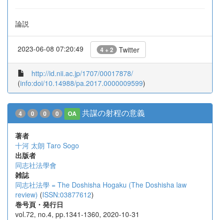
論説
2023-06-08 07:20:49
Twitter
4 + 2
http://id.nii.ac.jp/1707/00017878/
(
info:doi/10.14988/pa.2017.0000009599
)
共謀の射程の意義
4
0
0
0
OA
著者
十河 太朗
Taro Sogo
出版者
同志社法學會
雑誌
同志社法學 = The Doshisha Hogaku (The Doshisha law
review)
(
ISSN:03877612
)
巻号頁・発行日
vol.72, no.4, pp.1341-1360, 2020-10-31