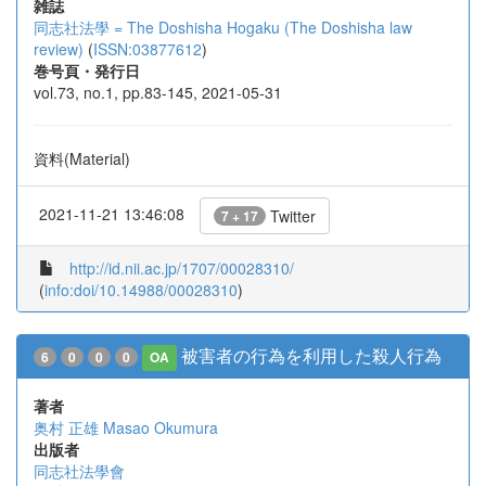
雑誌
同志社法學 = The Doshisha Hogaku (The Doshisha law
review)
(
ISSN:03877612
)
巻号頁・発行日
vol.73, no.1, pp.83-145, 2021-05-31
資料(Material)
2021-11-21 13:46:08
Twitter
7 + 17
http://id.nii.ac.jp/1707/00028310/
(
info:doi/10.14988/00028310
)
被害者の行為を利用した殺人行為
6
0
0
0
OA
著者
奥村 正雄
Masao Okumura
出版者
同志社法學會