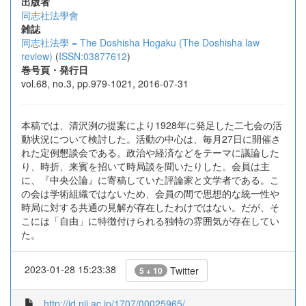
出版者
同志社法學會
雑誌
同志社法學 = The Doshisha Hogaku (The Doshisha law
review)
(
ISSN:03877612
)
巻号頁・発行日
vol.68, no.3, pp.979-1021, 2016-07-31
本稿では、清沢洌の提案により1928年に発足した二七会の活
動状況について検討した。活動の中心は、毎月27日に開催さ
れた定例懇談会である。政治や経済などをテーマに議論した
り、時折、来賓を招いて時局談を聞いたりした。会員は主
に、『中央公論』に寄稿していた評論家と文学者である。こ
の会は学術組織ではないため、会員の間で思想的な統一性や
時局に対する共通の見解が存在したわけではない。だが、そ
こには「自由」に特徴付けられる独特の雰囲気が存在してい
た。
2023-01-28 15:23:38
Twitter
5 + 10
http://id.nii.ac.jp/1707/00025965/