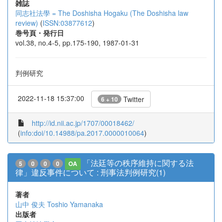
雑誌
同志社法學 = The Doshisha Hogaku (The Doshisha law
review)
(
ISSN:03877612
)
巻号頁・発行日
vol.38, no.4-5, pp.175-190, 1987-01-31
判例研究
2022-11-18 15:37:00
Twitter
6 + 10
http://id.nii.ac.jp/1707/00018462/
(
info:doi/10.14988/pa.2017.0000010064
)
「法廷等の秩序維持に関する法
5
0
0
0
OA
律」違反事件について : 刑事法判例研究(1)
著者
山中 俊夫
Toshio Yamanaka
出版者