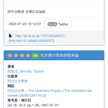
田中治教授 古稀記念論集
2023-07-23 19:12:07
Twitter
4 + 4
http://id.nii.ac.jp/1707/00029037/
(
info:doi/10.14988/00029037
)
毛沢東の革命的戦争論
4
0
0
0
OA
著者
田畑 忍
Shinobu Tabata
出版者
同志社法學會
雑誌
同志社法學 = The Doshisha Hogaku (The Doshisha law
review)
(
ISSN:03877612
)
巻号頁・発行日
vol.18, no.3, pp.1-26, 1967-01-31