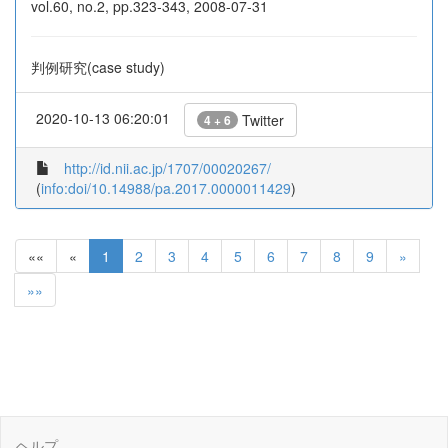
vol.60, no.2, pp.323-343, 2008-07-31
判例研究(case study)
2020-10-13 06:20:01
Twitter
4 + 6
http://id.nii.ac.jp/1707/00020267/
(
info:doi/10.14988/pa.2017.0000011429
)
««
«
1
2
3
4
5
6
7
8
9
»
»»
ヘルプ