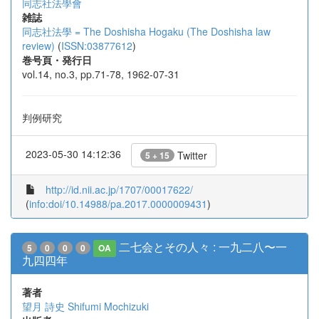
同志社法學會
雑誌
同志社法學 = The Doshisha Hogaku (The Doshisha law
review)
(
ISSN:03877612
)
巻号頁・発行日
vol.14, no.3, pp.71-78, 1962-07-31
判例研究
2023-05-30 14:12:36
Twitter
5 + 15
http://id.nii.ac.jp/1707/00017622/
(
info:doi/10.14988/pa.2017.0000009431
)
二七会とその人々 : 一九二八〜一
5
0
0
0
OA
九四四年
著者
望月 詩史
Shifumi Mochizuki