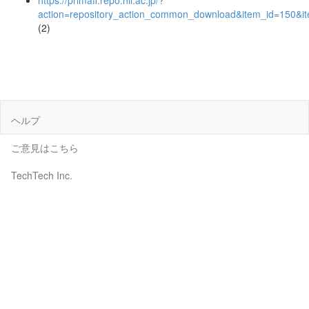
https://primaff.repo.nii.ac.jp/?
action=repository_action_common_download&item_id=150&it
(2)
ヘルプ
ご意見はこちら
TechTech Inc.