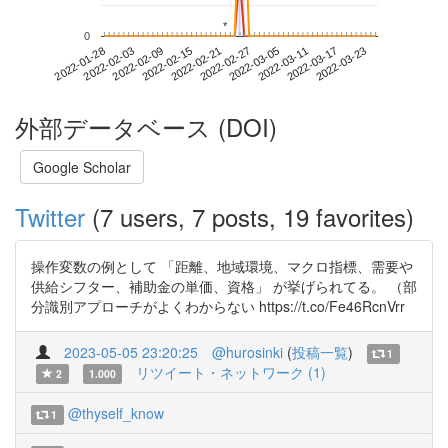
*
*
0
2022-03-17
2022-01-28
2022-02-15
2022-03-05
2022-03-23
2022-02-03
2022-02-21
2022-03-11
2022-02-09
2022-02-27
外部データベース (DOI)
Google Scholar
Twitter
(7 users, 7 posts, 19 favorites)
操作変数の例として 「距離、地域環境、マクロ指標、需要や
供給シフター、補助金の単価、資格」 が挙げられてる。 （部
分識別アプローチがよくわからない https://t.co/Fe46RcnVrr
2023-05-05 23:20:25
@hurosinki
(
投稿一覧
)
1
リツイート・ネットワーク (1)
2
1.000
@thyself_know
1