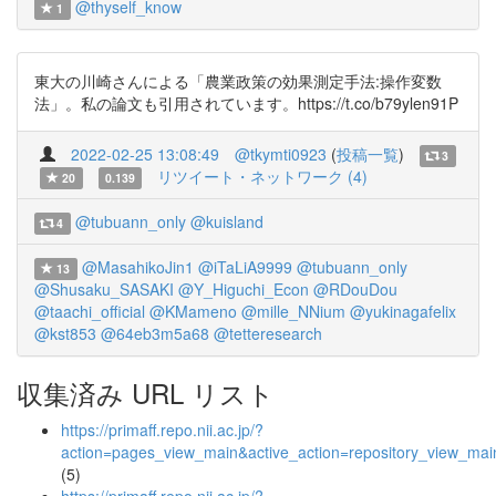
@thyself_know
1
東大の川崎さんによる「農業政策の効果測定手法:操作変数
法」。私の論文も引用されています。https://t.co/b79ylen91P
2022-02-25 13:08:49
@tkymti0923
(
投稿一覧
)
3
リツイート・ネットワーク (4)
20
0.139
@tubuann_only
@kuisland
4
@MasahikoJin1
@iTaLiA9999
@tubuann_only
13
@Shusaku_SASAKI
@Y_Higuchi_Econ
@RDouDou
@taachi_official
@KMameno
@mille_NNium
@yukinagafelix
@kst853
@64eb3m5a68
@tetteresearch
収集済み URL リスト
https://primaff.repo.nii.ac.jp/?
action=pages_view_main&active_action=repository_view_ma
(5)