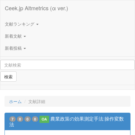
Ceek.jp Altmetrics (α ver.)
文献ランキング
新着文献
新着投稿
検索
ホーム
文献詳細
農業政策の効果測定手法:操作変数
7
0
0
0
OA
法