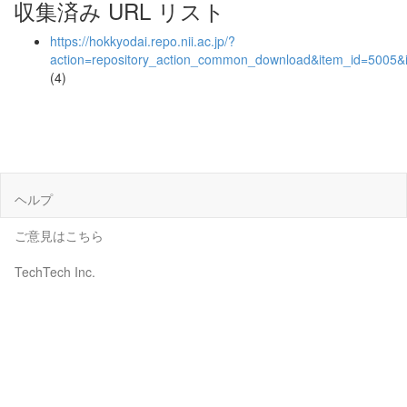
収集済み URL リスト
https://hokkyodai.repo.nii.ac.jp/?
action=repository_action_common_download&item_id=5005&i
(4)
ヘルプ
ご意見はこちら
TechTech Inc.