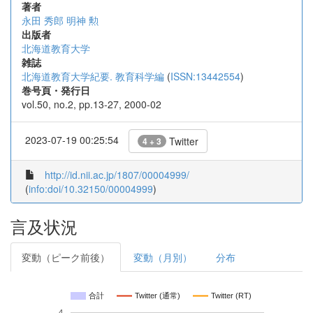
著者
永田 秀郎
明神 勲
出版者
北海道教育大学
雑誌
北海道教育大学紀要. 教育科学編
(
ISSN:13442554
)
巻号頁・発行日
vol.50, no.2, pp.13-27, 2000-02
2023-07-19 00:25:54
Twitter
4 + 3
http://id.nii.ac.jp/1807/00004999/
(
info:doi/10.32150/00004999
)
言及状況
変動（ピーク前後）
変動（月別）
分布
合計
Twitter (通常)
Twitter (RT)
4