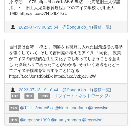
原 幸朗 1976 https://t.co/cTc3Br6r5l ③「北海道旧土人保護
法」・「旧土人児童教育規程」下のアイヌ学校 小川 正人
1992 https://t.co/Q7N1Z9Z1GU
2023-07-19 00:25:54
@Dongurido_ri
(
投稿一覧
)
吉田巌は台湾， 樺太， 朝鮮をも視野に入れた国策追従の姿勢
を強くしていく. そして吉田巌の考えるアイヌ 「同化」 政策
がアイヌの伝統的な生活文化までも奪ってしまうことを意図
し た徹底ぶりであったことがわかる. そういう経過をたどっ
てアイヌ語撲滅を宣言することになる
https://t.co/JonzdSpkBk https://t.co/v2bjcJ3l2W
2023-07-18 19:10:44
@Dongurido_ri
(
投稿一覧
)
リツイート・ネットワーク (3)
3
3
0.333
@TTI1_8mmn5xx
@hima_nandane
@rosswise
3
@depeche1999
@maatyrahmen
@rosswise
3