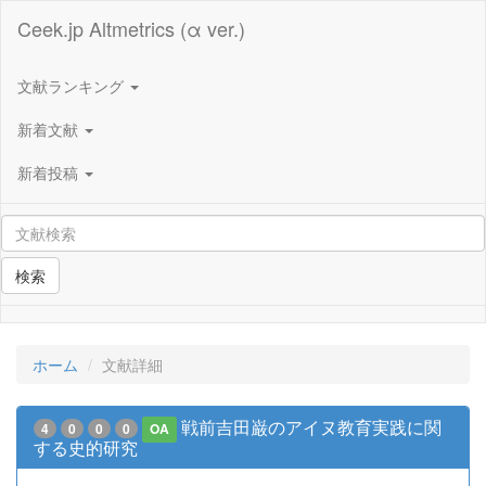
Ceek.jp Altmetrics (α ver.)
文献ランキング
新着文献
新着投稿
検索
ホーム
文献詳細
戦前吉田巌のアイヌ教育実践に関
4
0
0
0
OA
する史的研究