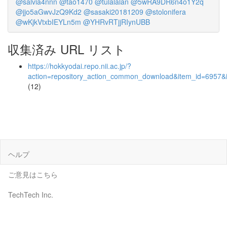
@salvia4nnn
@tao1470
@tulalalan
@5wRA9DR6n4o1Y2q
@jjo5aGwvJzQ9Kd2
@sasaki20181209
@stolonifera
@wKjkVtxbIEYLn5m
@YHRvRTjjRIynUBB
収集済み URL リスト
https://hokkyodai.repo.nii.ac.jp/?
action=repository_action_common_download&item_id=6957&i
(12)
ヘルプ
ご意見はこちら
TechTech Inc.