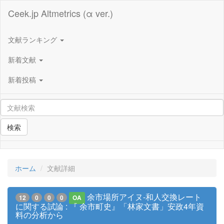
Ceek.jp Altmetrics (α ver.)
文献ランキング
新着文献
新着投稿
検索
ホーム
文献詳細
余市場所アイヌ-和人交換レート
12
0
0
0
OA
に関する試論 : 『 余市町史』「林家文書」安政4年資
料の分析から