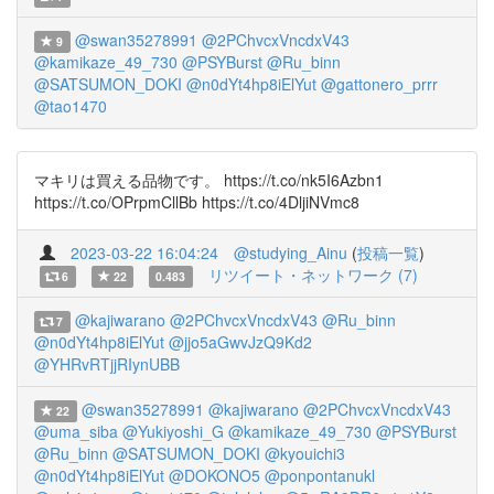
@swan35278991
@2PChvcxVncdxV43
9
@kamikaze_49_730
@PSYBurst
@Ru_binn
@SATSUMON_DOKI
@n0dYt4hp8iElYut
@gattonero_prrr
@tao1470
マキリは買える品物です。 https://t.co/nk5I6Azbn1
https://t.co/OPrpmCllBb https://t.co/4DljiNVmc8
2023-03-22 16:04:24
@studying_Ainu
(
投稿一覧
)
リツイート・ネットワーク (7)
6
22
0.483
@kajiwarano
@2PChvcxVncdxV43
@Ru_binn
7
@n0dYt4hp8iElYut
@jjo5aGwvJzQ9Kd2
@YHRvRTjjRIynUBB
@swan35278991
@kajiwarano
@2PChvcxVncdxV43
22
@uma_siba
@Yukiyoshi_G
@kamikaze_49_730
@PSYBurst
@Ru_binn
@SATSUMON_DOKI
@kyouichi3
@n0dYt4hp8iElYut
@DOKONO5
@ponpontanukl