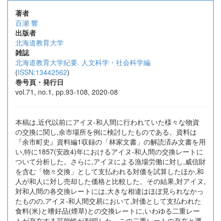
著者
百瀬 響
出版者
北海道教育大学
雑誌
北海道教育大学紀要. 人文科学・社会科学編
(
ISSN:13442562
)
巻号頁・発行日
vol.71, no.1, pp.93-108, 2020-08
本稿は,近代以前にアイヌ-和人間に行われていた様々な物資
の交換に関し,余市場所を例に検討したものである。資料は
『余市町史』資料編1収録の「林家文書」の解読済み文書を用
い,特に1857(安政4)年におけるアイヌ-和人間の交換レートに
ついて分析した。さらに,アイヌによる漁場労働に対し,威信財
を含む「物々交換」として支払われる対価を試算したほか,和
人が和人に対し売却した価格と比較した。その結果,対アイヌ,
対和人間の各交換レートには,大きな相違はほぼ見られなかっ
たものの,アイヌ-和人間交易において,対価として支払われた
食料(米)と嗜好品(煙草)との交換レートに,いわゆる二重レー
トが存在する可能性が判明した。この二重レートの存在と運