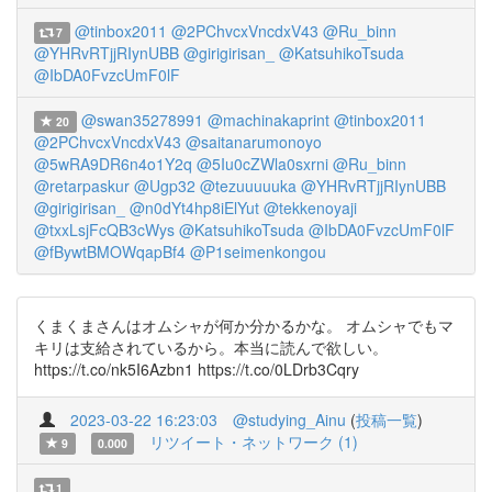
@tinbox2011
@2PChvcxVncdxV43
@Ru_binn
7
@YHRvRTjjRIynUBB
@girigirisan_
@KatsuhikoTsuda
@IbDA0FvzcUmF0lF
@swan35278991
@machinakaprint
@tinbox2011
20
@2PChvcxVncdxV43
@saitanarumonoyo
@5wRA9DR6n4o1Y2q
@5Iu0cZWla0sxrni
@Ru_binn
@retarpaskur
@Ugp32
@tezuuuuuka
@YHRvRTjjRIynUBB
@girigirisan_
@n0dYt4hp8iElYut
@tekkenoyaji
@txxLsjFcQB3cWys
@KatsuhikoTsuda
@IbDA0FvzcUmF0lF
@fBywtBMOWqapBf4
@P1seimenkongou
くまくまさんはオムシャが何か分かるかな。 オムシャでもマ
キリは支給されているから。本当に読んで欲しい。
https://t.co/nk5I6Azbn1 https://t.co/0LDrb3Cqry
2023-03-22 16:23:03
@studying_Ainu
(
投稿一覧
)
リツイート・ネットワーク (1)
9
0.000
1