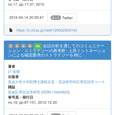
no.17, pp.17-27, 2010
2016-04-14 20:30:47
Twitter
2 + 1
https://ci.nii.ac.jp/naid/120002924743
会話分析を通してのコミュニケー
2
0
0
0
OA
ション・ストラテジーの再考察 : 上昇イントネーショ
ンによる確認要求のストラテジーを例に
著者
許 挺傑
出版者
筑波大学大学院博士課程文芸・言語研究科応用言語学コース
雑誌
筑波応用言語学研究
(
ISSN:13424823
)
巻号頁・発行日
no.19, pp.87-101, 2012-12-20