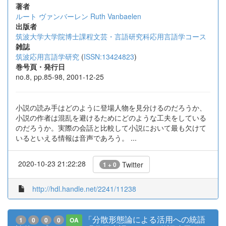
著者
ルート ヴァンバーレン
Ruth Vanbaelen
出版者
筑波大学大学院博士課程文芸・言語研究科応用言語学コース
雑誌
筑波応用言語学研究
(
ISSN:13424823
)
巻号頁・発行日
no.8, pp.85-98, 2001-12-25
小説の読み手はどのように登場人物を見分けるのだろうか、
小説の作者は混乱を避けるためにどのような工夫をしている
のだろうか。実際の会話と比較して小説において最も欠けて
いるといえる情報は音声であろう。 ...
2020-10-23 21:22:28
Twitter
1 + 0
http://hdl.handle.net/2241/11238
「分散形態論による活用への統語
1
0
0
0
OA