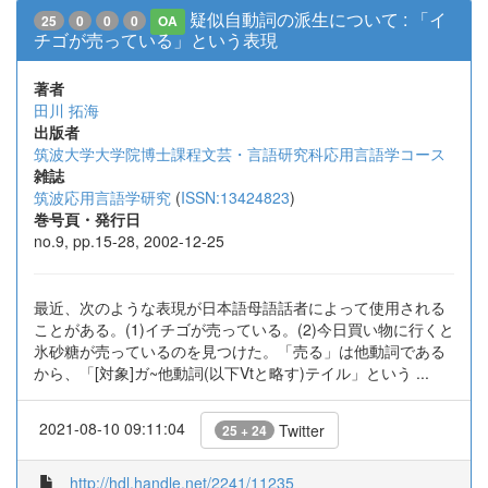
疑似自動詞の派生について : 「イ
25
0
0
0
OA
チゴが売っている」という表現
著者
田川 拓海
出版者
筑波大学大学院博士課程文芸・言語研究科応用言語学コース
雑誌
筑波応用言語学研究
(
ISSN:13424823
)
巻号頁・発行日
no.9, pp.15-28, 2002-12-25
最近、次のような表現が日本語母語話者によって使用される
ことがある。(1)イチゴが売っている。(2)今日買い物に行くと
氷砂糖が売っているのを見つけた。「売る」は他動詞である
から、「[対象]ガ~他動詞(以下Vtと略す)テイル」という ...
2021-08-10 09:11:04
Twitter
25 + 24
http://hdl.handle.net/2241/11235