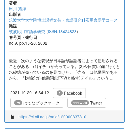
著者
田川 拓海
出版者
筑波大学大学院博士課程文芸・言語研究科応用言語学コース
雑誌
筑波応用言語学研究
(
ISSN:13424823
)
巻号頁・発行日
no.9, pp.15-28, 2002
最近、次のような表現が日本語母語話者によって使用される
ことがある。(1)イチゴが売っている。(2)今日買い物に行くと
氷砂糖が売っているのを見つけた。「売る」は他動詞である
から、「[対象]ガ~他動詞(以下Vtと略す)テイル」という ...
2021-10-20 16:34:12
Facebook
1
はてなブックマーク
Twitter
79
111 + 70
https://ci.nii.ac.jp/naid/120000837810