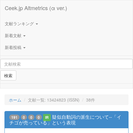
Ceek.jp Altmetrics (α ver.)
文献ランキング
新着文献
新着投稿
検索
ホーム
文献一覧: 13424823 (ISSN)
38件
疑似自動詞の派生について--「イ
191
0
0
0
IR
チゴが売っている」という表現