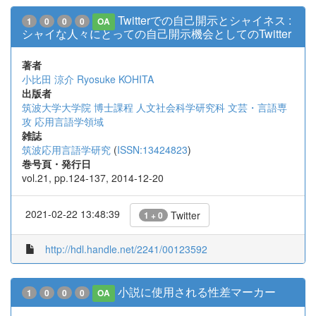
Twitterでの自己開示とシャイネス :
1
0
0
0
OA
シャイな人々にとっての自己開示機会としてのTwitter
著者
小比田 涼介
Ryosuke KOHITA
出版者
筑波大学大学院 博士課程 人文社会科学研究科 文芸・言語専
攻 応用言語学領域
雑誌
筑波応用言語学研究
(
ISSN:13424823
)
巻号頁・発行日
vol.21, pp.124-137, 2014-12-20
2021-02-22 13:48:39
Twitter
1 + 0
http://hdl.handle.net/2241/00123592
小説に使用される性差マーカー
1
0
0
0
OA