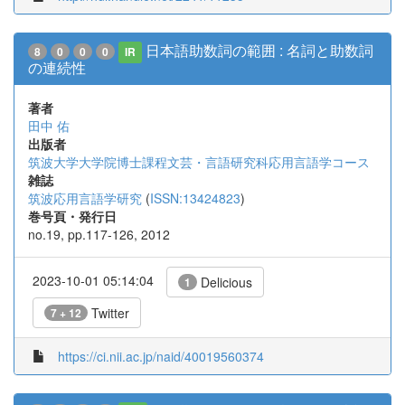
日本語助数詞の範囲 : 名詞と助数詞
8
0
0
0
IR
の連続性
著者
田中 佑
出版者
筑波大学大学院博士課程文芸・言語研究科応用言語学コース
雑誌
筑波応用言語学研究
(
ISSN:13424823
)
巻号頁・発行日
no.19, pp.117-126, 2012
2023-10-01 05:14:04
Delicious
1
Twitter
7 + 12
https://ci.nii.ac.jp/naid/40019560374