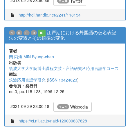
2013-02-26 23:50:45
Twitter
2 + 0
http://hdl.handle.net/2241/118154
江戸期における外国語の仮名表記
1
0
0
0
IR
法の変遷とその規準の変化
著者
閔 丙燦
MlN Byung-chan
出版者
筑波大学大学院博士課程文芸・言語研究科応用言語学コース
雑誌
筑波応用言語学研究
(
ISSN:13424823
)
巻号頁・発行日
no.3, pp.115-128, 1996-12-25
2021-09-29 23:00:18
Wikipedia
1 + 1
https://ci.nii.ac.jp/naid/120000837828