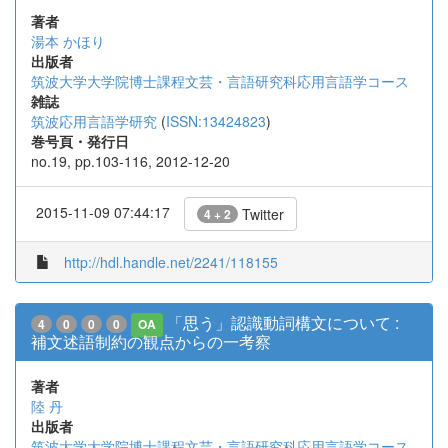
著者
湯本 かほり
出版者
筑波大学大学院博士課程文芸・言語研究科応用言語学コース
雑誌
筑波応用言語学研究
(
ISSN:13424823
)
巻号頁・発行日
no.19, pp.103-116, 2012-12-20
2015-11-09 07:44:17
Twitter
4 + 2
http://hdl.handle.net/2241/118155
「思う」認識動詞構文について :
4
0
0
0
OA
補文述語制約の観点からの一考察
著者
陸 丹
出版者
筑波大学大学院博士課程文芸・言語研究科応用言語学コース