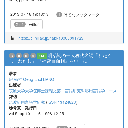
2013-07-18 19:48:13
はてなブックマーク
1
Twitter
3 + 1
https://ci.nii.ac.jp/naid/40005091723
明治期の一人称代名詞「わたく
3
0
0
0
OA
し・わたし」:『社曾百面相』を中心に
著者
房 極哲
Geug-chol BANG
出版者
筑波大学大学院博士課程文芸・言語研究科応用言語学コース
雑誌
筑波応用言語学研究
(
ISSN:13424823
)
巻号頁・発行日
vol.5, pp.101-116, 1998-12-25
2021-03-23 03:40:32