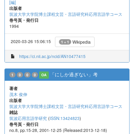
[編]
出版者
筑波大学大学院博士課程文芸・言語研究科応用言語学コース
巻号頁・発行日
1994
2020-03-26 15:06:15
Wikipedia
1 + 1
https://ci.nii.ac.jp/ncid/AN10477415
「にしか過ぎない」考
1
0
0
0
OA
著者
茂木 俊伸
出版者
筑波大学大学院博士課程文芸・言語研究科応用言語学コース
雑誌
筑波応用言語学研究
(
ISSN:13424823
)
巻号頁・発行日
no.8, pp.15-28, 2001-12-25 (Released:2013-12-18)