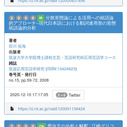
https://ci.nii.ac.jp/naid/120000837856
分散形態論による活用への統語論
2
0
0
0
IR
的アプローチ--現代日本語における動詞連用形の形態
統語論的分析
著者
田川 拓海
出版者
筑波大学大学院博士課程文芸・言語研究科応用言語学コース
雑誌
筑波応用言語学研究
(
ISSN:13424823
)
巻号頁・発行日
no.15, pp.59-72, 2008
2020-12-10 17:17:05
Twitter
2 + 0
https://ci.nii.ac.jp/naid/120001139424
脅迫文の分析と解釈 : 江崎グリコ
2
0
0
0
OA