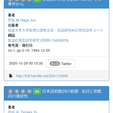
事件から
著者
芳賀 純
Haga Jun
出版者
筑波大学大学院博士課程文芸・言語研究科応用言語学コース
雑誌
筑波応用言語学研究
(
ISSN:13424823
)
巻号頁・発行日
no.1, pp.3-10, 1994-12-25
2020-10-29 00:15:30
Twitter
2 + 2
http://hdl.handle.net/2241/15456
日本語助数詞の範囲 : 名詞と助数
2
0
0
0
OA
詞の連続性
著者
田中 佑
Tanaka Yu