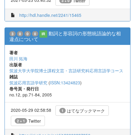
Twitter
3 + 0
http://hdl.handle.net/2241/15465
動詞と形容詞の形態統語論的な相
3
0
0
0
IR
違点について
著者
田川 拓海
出版者
筑波大学大学院博士課程文芸・言語研究科応用言語学コース
雑誌
筑波応用言語学研究
(
ISSN:13424823
)
巻号頁・発行日
no.12, pp.71-84, 2005
2020-05-29 02:58:58
はてなブックマーク
1
Twitter
2 + 1