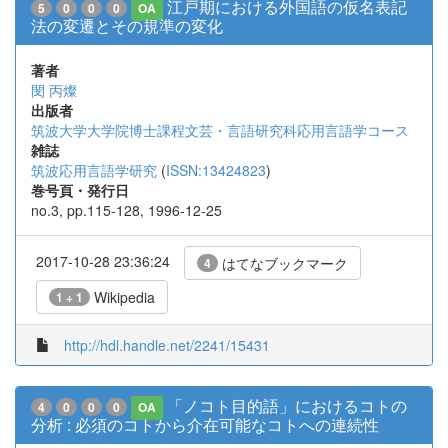
江戸期における外国語の仮名表記
5
0
0
0
OA
法の変遷とその規準の変化
著者
閔 丙燦
出版者
筑波大学大学院博士課程文芸・言語研究科応用言語学コース
雑誌
筑波応用言語学研究
(
ISSN:13424823
)
巻号頁・発行日
no.3, pp.115-128, 1996-12-25
2017-10-28 23:36:24
はてなブックマーク
4
Wikipedia
1 + 1
http://hdl.handle.net/2241/15431
「ノコト目的語」におけるコトの
4
0
0
0
OA
分析 : 必須のコトから介在可能なコトへの連続性