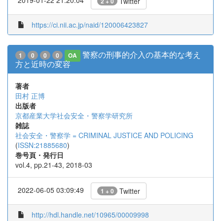
Twitter
2 + 0
https://ci.nii.ac.jp/naid/120006423827
警察の刑事的介入の基本的な考え
1
0
0
0
OA
方と近時の変容
著者
田村 正博
出版者
京都産業大学社会安全・警察学研究所
雑誌
社会安全・警察学 = CRIMINAL JUSTICE AND POLICING
(
ISSN:21885680
)
巻号頁・発行日
vol.4, pp.21-43, 2018-03
2022-06-05 03:09:49
Twitter
1 + 0
http://hdl.handle.net/10965/00009998