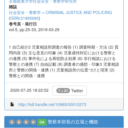
京都産業大学社会安全・警察学研究所
雑誌
社会安全・警察学 = CRIMINAL JUSTICE AND POLICING
(
ISSN:21885680
)
巻号頁・発行日
vol.5, pp.25-33, 2019-03-29
1 自己紹介2 児童相談所調査の報告 (1) 調査時期・方法 (2) 質
問内容 (3) 主な意見の印象 (4) 児童虐待対応における警察と
の連携 (5) 事件化による再犯防止効果 (6) 非行相談における
警察との連携 (7) 自由記載 (8) 調査者の感想・印象3 児童相談
所と警察の関係・連携 (1) 児童相談所の位置づけと現実 (2)
警察との関係・連携
2020-07-25 18:22:52
Twitter
7 + 31
http://hdl.handle.net/10965/00010273
警察本部長の立場と機能
5
0
0
0
OA