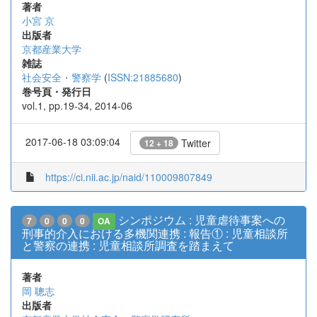
著者
小宮 京
出版者
京都産業大学
雑誌
社会安全・警察学
(
ISSN:21885680
)
巻号頁・発行日
vol.1, pp.19-34, 2014-06
2017-06-18 03:09:04
Twitter
12 + 18
https://ci.nii.ac.jp/naid/110009807849
シンポジウム : 児童虐待事案への
7
0
0
0
OA
刑事的介入における多機関連携 : 報告① : 児童相談所
と警察の連携 : 児童相談所調査を踏まえて
著者
岡 聰志
出版者