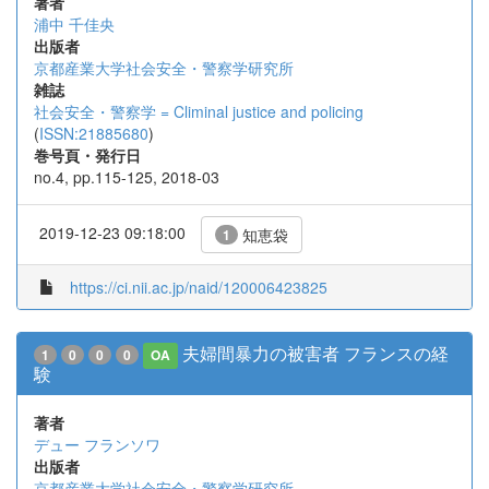
著者
浦中 千佳央
出版者
京都産業大学社会安全・警察学研究所
雑誌
社会安全・警察学 = Climinal justice and policing
(
ISSN:21885680
)
巻号頁・発行日
no.4, pp.115-125, 2018-03
2019-12-23 09:18:00
知恵袋
1
https://ci.nii.ac.jp/naid/120006423825
夫婦間暴力の被害者 フランスの経
1
0
0
0
OA
験
著者
デュー フランソワ
出版者
京都産業大学社会安全・警察学研究所