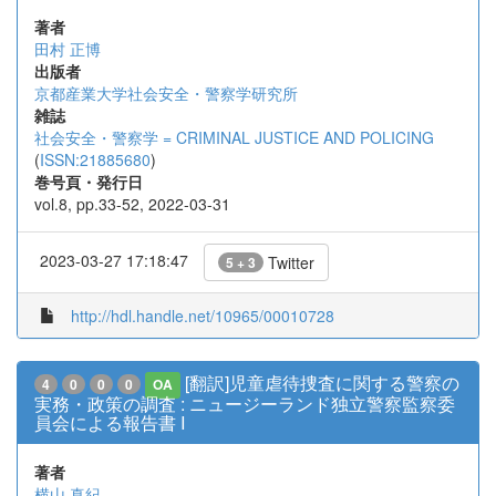
著者
田村 正博
出版者
京都産業大学社会安全・警察学研究所
雑誌
社会安全・警察学 = CRIMINAL JUSTICE AND POLICING
(
ISSN:21885680
)
巻号頁・発行日
vol.8, pp.33-52, 2022-03-31
2023-03-27 17:18:47
Twitter
5 + 3
http://hdl.handle.net/10965/00010728
[翻訳]児童虐待捜査に関する警察の
4
0
0
0
OA
実務・政策の調査 : ニュージーランド独立警察監察委
員会による報告書 I
著者
横山 真紀