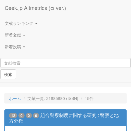
Ceek.jp Altmetrics (α ver.)
文献ランキング
新着文献
新着投稿
検索
ホーム
文献一覧: 21885680 (ISSN)
15件
組合警察制度に関する研究 : 警察と地
12
0
0
0
方分権