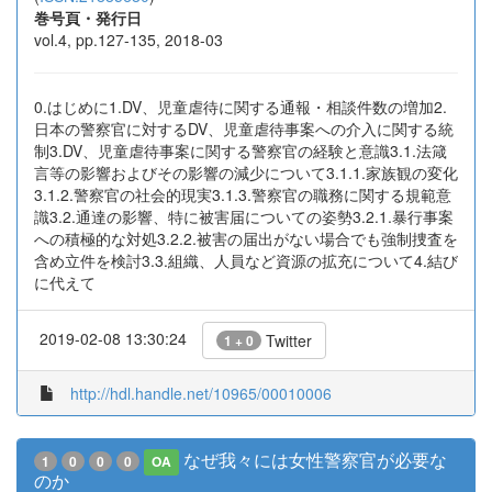
巻号頁・発行日
vol.4, pp.127-135, 2018-03
0.はじめに1.DV、児童虐待に関する通報・相談件数の増加2.
日本の警察官に対するDV、児童虐待事案への介入に関する統
制3.DV、児童虐待事案に関する警察官の経験と意識3.1.法箴
言等の影響およびその影響の減少について3.1.1.家族観の変化
3.1.2.警察官の社会的現実3.1.3.警察官の職務に関する規範意
識3.2.通達の影響、特に被害届についての姿勢3.2.1.暴行事案
への積極的な対処3.2.2.被害の届出がない場合でも強制捜査を
含め立件を検討3.3.組織、人員など資源の拡充について4.結び
に代えて
2019-02-08 13:30:24
Twitter
1 + 0
http://hdl.handle.net/10965/00010006
なぜ我々には女性警察官が必要な
1
0
0
0
OA
のか