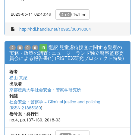
2023-05-11 02:43:49
Twitter
2 + 0
http://hdl.handle.net/10965/00010004
翻訳 児童虐待捜査に関する警察の
2
0
0
0
IR
実務・政策の調査 : ニュージーランド独立警察監察委
員会による報告書(1) (RISTEX研究プロジェクト特集)
著者
横山 真紀
出版者
京都産業大学社会安全・警察学研究所
雑誌
社会安全・警察学 = Climinal justice and policing
(
ISSN:21885680
)
巻号頁・発行日
no.4, pp.137-160, 2018-03
2019-01-22 21:20:04