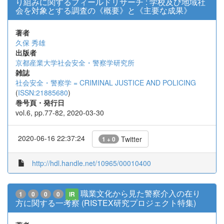
り組みに関するフィールドリサーチ : 学校及び地域社
会を対象とする調査の《概要》と《主要な成果》
著者
久保 秀雄
出版者
京都産業大学社会安全・警察学研究所
雑誌
社会安全・警察学 = CRIMINAL JUSTICE AND POLICING
(
ISSN:21885680
)
巻号頁・発行日
vol.6, pp.77-82, 2020-03-30
2020-06-16 22:37:24
Twitter
1 + 0
http://hdl.handle.net/10965/00010400
職業文化から見た警察介入の在り
1
0
0
0
IR
方に関する一考察 (RISTEX研究プロジェクト特集)