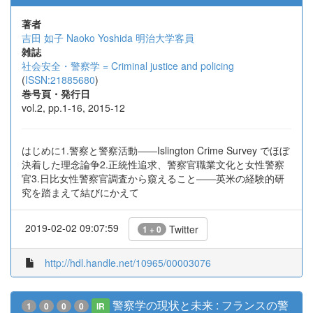
著者
吉田 如子
Naoko Yoshida
明治大学客員
雑誌
社会安全・警察学 = Criminal justice and policing
(
ISSN:21885680
)
巻号頁・発行日
vol.2, pp.1-16, 2015-12
はじめに1.警察と警察活動――Islington Crime Survey でほぼ
決着した理念論争2.正統性追求、警察官職業文化と女性警察
官3.日比女性警察官調査から窺えること――英米の経験的研
究を踏まえて結びにかえて
2019-02-02 09:07:59
Twitter
1 + 0
http://hdl.handle.net/10965/00003076
警察学の現状と未来 : フランスの警
1
0
0
0
IR