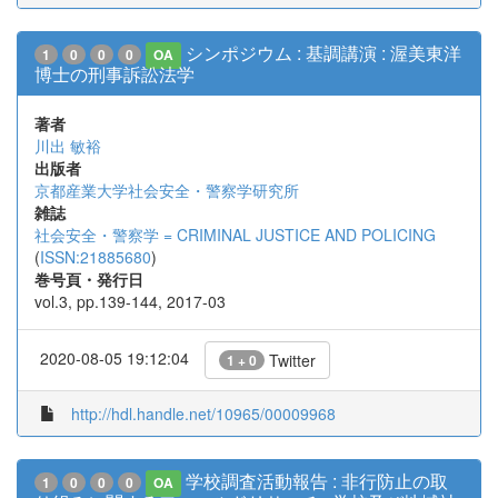
シンポジウム : 基調講演 : 渥美東洋
1
0
0
0
OA
博士の刑事訴訟法学
著者
川出 敏裕
出版者
京都産業大学社会安全・警察学研究所
雑誌
社会安全・警察学 = CRIMINAL JUSTICE AND POLICING
(
ISSN:21885680
)
巻号頁・発行日
vol.3, pp.139-144, 2017-03
2020-08-05 19:12:04
Twitter
1 + 0
http://hdl.handle.net/10965/00009968
学校調査活動報告 : 非行防止の取
1
0
0
0
OA