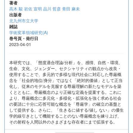
著者
高木 駿
岩佐 宣明
品川 哲彦
青田 麻未
出版者
北九州市立大学
雑誌
学術変革領域研究(A)
巻号頁・発行日
2023-04-01
本研究では、「態度適合理論/分析」を、感情、自然・環境、
生命、文化、ジェンダー、セクシャリティの観点から改良・
使用することで、多元的で多様な現代社会に対応した尊厳概
念を「社会的地位/身分」ではなく「絶対的価値」として正当
化し、従来のモデルを克服する尊厳理解の新たなモデルを築
くとともに、尊厳概念のより正確な定義を提案する。これに
より、尊厳概念に多元化・多様化・拡張化を強く求める社会
の要請に十分に応答可能な概念を「尊厳学」の確立の基盤と
して提供する。さらに、「生きるに値する/値し ない」の優生
学的線引きとして機能することのない尊厳概念を練り上げ、
その射程を人間以外のさまざまな存在者にまで拡張する。