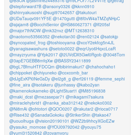
@BSOA
@jasmine24489316
@n9LPOr77L2VVI1E
@getrag
@stepforward7B
@ansony0326
@kknn0910
@shinryakusoshi
@sugi97042657
@takutouri
@UDaTauqv091YF5E
@1470gutti
@8f0vW4aTMZqNHpC
@ajajam8
@BocchiSenior
@HS860627371
@lf205sf
@major7thNOW
@mk32nvz
@MT12638310
@naotomo53566352
@nekotan30
@ren02124
@satokjp
@syncopated_frog
@toshiooyama
@xcoY2ekfcg5n4JL
@yanagisawashuns
@setoto0022
@eqrUyo6HqxcLcaR
@mayzryuma
@Ypk2017
@2UVdDX5Gwl0Rgob
@3048Tom
@3apE7GEBB8mfqXw
@BASSY23411899
@bgL7BfmuHTFDCQm
@bibirimakuri7
@chahochaho1
@chippoket
@chiyuneko
@coxcomb_bar
@dJgExKPi0NeGsDy
@el2g8_g
@erf26119
@femme_sephi
@fine_aira
@isotakeru
@junhassy
@kabo2yan
@kamenokokameko
@LightStuart1
@M85196838
@maki_dcst
@mezasepar71
@mikagami7sakura
@miraclehybrid1
@nanka_aba312142
@nekoko0302
@Ni8mAi
@ohtotori
@QOO0207
@rakutar2
@rioca0717
@Rise432
@SanadaGokoku
@StrikerShin
@takao47
@uouolhuga
@vision20190101
@WZ2b9hhcyXGoEZw
@yasuko_momose
@YOU09792042
@youyu75
@yumi31520842
@zoyamyoru