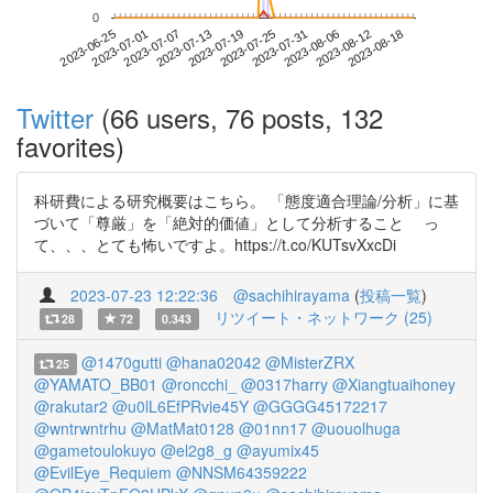
0
2023-08-12
2023-06-25
2023-07-13
2023-07-31
2023-08-18
2023-07-01
2023-07-19
2023-08-06
2023-07-07
2023-07-25
Twitter
(66 users, 76 posts, 132
favorites)
科研費による研究概要はこちら。 「態度適合理論/分析」に基
づいて「尊厳」を「絶対的価値」として分析すること っ
て、、、とても怖いですよ。https://t.co/KUTsvXxcDi
2023-07-23 12:22:36
@sachihirayama
(
投稿一覧
)
リツイート・ネットワーク (25)
28
72
0.343
@1470gutti
@hana02042
@MisterZRX
25
@YAMATO_BB01
@roncchi_
@0317harry
@Xiangtuaihoney
@rakutar2
@u0lL6EfPRvie45Y
@GGGG45172217
@wntrwntrhu
@MatMat0128
@01nn17
@uouolhuga
@gametoulokuyo
@el2g8_g
@ayumix45
@EvilEye_Requiem
@NNSM64359222