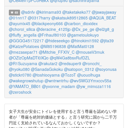
@OB4ievTpFO3HBkX
@qnup9u
@sachihirayama
@sdnfv
@kirimama93
@taketakeko77
@jawayjaway
49
@01nn17
@0317harry
@akatsuk89512865
@AQUA_BEAT
@ayumix45
@blackpeony666
@carbon_dioxidex
@choroi_silica
@deracine_4125jp
@Dx_pe_ge
@el2g8_g
@fluffy_angella
@Frihauf80103
@gametoulokuyo
@GGGG45172217
@hideseekgo
@hinokimi1592
@jita39
@KatzePotatoes
@M85196838
@MatMat0128
@mezasepar71
@Mitchie_FFXIV_C
@mouseV3muk
@OZlzOpMaDTl0XQo
@qW4Ga8bsxRufDZL
@R1Suzuyama
@rakutar2
@redsuper9
@roncchi_
@ryoku080
@SanadaGokoku
@satopon_0312
@soyonusa
@stickr0780
@toshiooyama
@TozoT
@uouolhuga
@wakegrowshutup
@wntrwntrhu
@wvSWG3YmxccvS5a
@YAMATO_BB01
@yvonne_madam
@yw_mimoza1116
@zeroshock
女子大生が安全にトイレを使用すると言う尊厳を認めない学
者が「尊厳を絶対的価値とする」と言う研究に国から二千万
円近く支給されているなんておかしくないですか？