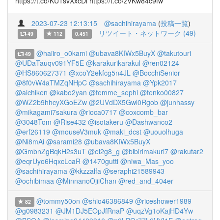
https://t.co/KUTsvXxcDi https://t.co/zVKw84c9fw
2023-07-23 12:13:15
@sachihirayama
(
投稿一覧
)
リツイート・ネットワーク (49)
49
112
0.451
@haiiro_o0kami
@ubava8KIWx5BuyX
@takutouri
49
@UDaTauqv091YF5E
@karakurikarakul
@ren02124
@HS860627371
@xcoY2ekfcg5n4JL
@BocchiSenior
@8f0vW4aTMZqNHpC
@sachihirayama
@Ypk2017
@aichiken
@kabo2yan
@femme_sephi
@tenko00827
@WZ2b9hhcyXGoEZw
@2UVdDX5Gwl0Rgob
@junhassy
@mikagami7sakura
@rioca0717
@coxcomb_bar
@3048Tom
@Rise432
@isotakeru
@Dashwanco2
@erf26119
@mouseV3muk
@maki_dcst
@uouolhuga
@Ni8mAi
@sarami28
@ubava8KIWx5BuyX
@GmbnZgBqkH2s3uT
@el2g8_g
@bibirimakuri7
@rakutar2
@eqrUyo6HqxcLcaR
@1470gutti
@niwa_Mas_yoo
@sachihirayama
@kkzzalfa
@seraphi21589943
@ochibimaa
@MinnanoOjiiChan
@red_and_404er
@tommy50on
@shio46386849
@riceshower1989
82
@g0983231
@JM1DJ5EOpJfRnaP
@uqzVg1oKajHD4Yw