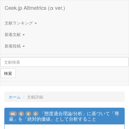
Ceek.jp Altmetrics (α ver.)
文献ランキング
新着文献
新着投稿
検索
ホーム
文献詳細
「態度適合理論/分析」に基づいて「尊
66
0
0
0
厳」を「絶対的価値」として分析すること