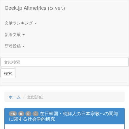
Ceek.jp Altmetrics (α ver.)
文献ランキング
新着文献
新着投稿
検索
ホーム
文献詳細
在日韓国・朝鮮人の日本宗教への関与
16
0
0
0
に関する社会学的研究