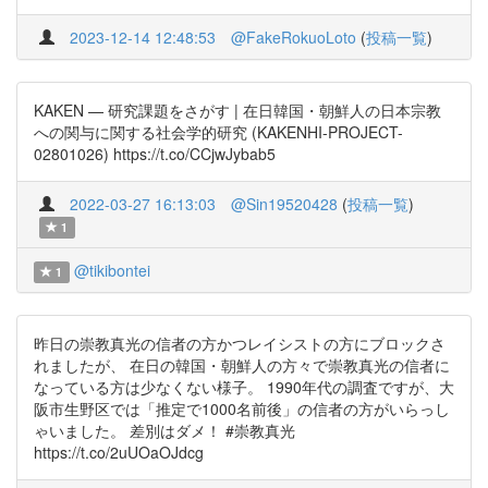
2023-12-14 12:48:53
@FakeRokuoLoto
(
投稿一覧
)
KAKEN — 研究課題をさがす | 在日韓国・朝鮮人の日本宗教
への関与に関する社会学的研究 (KAKENHI-PROJECT-
02801026) https://t.co/CCjwJybab5
2022-03-27 16:13:03
@Sin19520428
(
投稿一覧
)
1
@tikibontei
1
昨日の崇教真光の信者の方かつレイシストの方にブロックさ
れましたが、 在日の韓国・朝鮮人の方々で崇教真光の信者に
なっている方は少なくない様子。 1990年代の調査ですが、大
阪市生野区では「推定で1000名前後」の信者の方がいらっし
ゃいました。 差別はダメ！ #崇教真光
https://t.co/2uUOaOJdcg