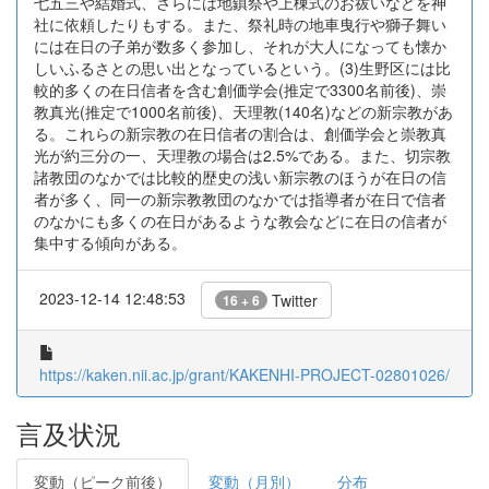
七五三や結婚式、さらには地鎮祭や上棟式のお祓いなどを神
社に依頼したりもする。また、祭礼時の地車曳行や獅子舞い
には在日の子弟が数多く参加し、それが大人になっても懐か
しいふるさとの思い出となっているという。(3)生野区には比
較的多くの在日信者を含む創価学会(推定で3300名前後)、崇
教真光(推定で1000名前後)、天理教(140名)などの新宗教があ
る。これらの新宗教の在日信者の割合は、創価学会と崇教真
光が約三分の一、天理教の場合は2.5%である。また、切宗教
諸教団のなかでは比較的歴史の浅い新宗教のほうが在日の信
者が多く、同一の新宗教教団のなかでは指導者が在日で信者
のなかにも多くの在日があるような教会などに在日の信者が
集中する傾向がある。
2023-12-14 12:48:53
Twitter
16 + 6
https://kaken.nii.ac.jp/grant/KAKENHI-PROJECT-02801026/
言及状況
変動（ピーク前後）
変動（月別）
分布