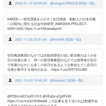
2022-01-12 20:59:55
@sangoCURIOUS
(
投稿一覧
)
KAKEN — 研究課題をさがす | 在日韓国・朝鮮人の日本宗教
への関与に関する社会学的研究 (KAKENHI-PROJECT-
02801026) https://t.co/HSoesa6pm0
2021-11-05 20:51:48
@hirokittt
(
投稿一覧
)
切宗教諸教団のなかでは比較的歴史の浅い新宗教のほうが在
日の信者が多く、同一の新宗教教団のなかでは指導者が在日
で信者のなかにも多くの在日があるような教会などに在日の
信者が集中する傾向がある。 https://t.co/SY5TEiUJBX
2021-10-23 15:49:39
@haizara7
(
投稿一覧
)
@PQfmndCCe2E1H15 @VEqfsrvZgXPvXIl
https://t.co/mxQmRxNwsM この記事を見て頂ければ創価学会
と在日との結びつきが分かります。