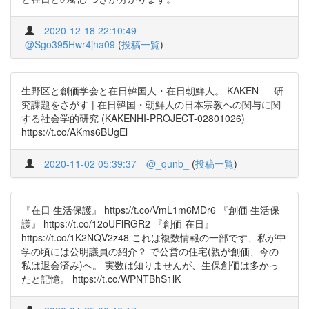
2020-12-18 22:10:49
@Sgo395Hwr4jha09
(
投稿一覧
)
生野区と創価学会と在日韓国人・在日朝鮮人。 KAKEN — 研
究課題をさがす | 在日韓国・朝鮮人の日本宗教への関与に関
する社会学的研究 (KAKENHI-PROJECT-02801026)
https://t.co/AKms6BUgEl
2020-11-02 05:39:37
@_qunb_
(
投稿一覧
)
『在日 生活保護』 https://t.co/VmL1m6MDr6 『創価 生活保
護』 https://t.co/12oUFlRGR2 『創価 在日』
https://t.co/1K2NQV2z48 これは複数情報の一部です、私が中
学の頃には公明議員の紹介？ で公営の住宅(親が創価、今の
私は退会済み)へ。 実数は知りませんが、生保創価は多かっ
たと記憶。 https://t.co/WPNTBhS1lK