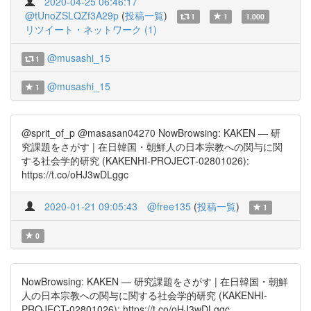
2020-04-25 06:46:17
@tUnoZSLQZf3A29p
(
投稿一覧
)
1
1
1.000
リツイート・ネットワーク (1)
@musashi_15
1
@musashi_15
1
@sprit_of_p @masasan04270 NowBrowsing: KAKEN — 研
究課題をさがす | 在日韓国・朝鮮人の日本宗教への関与に関
する社会学的研究 (KAKENHI-PROJECT-02801026):
https://t.co/oHJ3wDLggc
2020-01-21 09:05:43
@free135
(
投稿一覧
)
1
0
NowBrowsing: KAKEN — 研究課題をさがす | 在日韓国・朝鮮
人の日本宗教への関与に関する社会学的研究 (KAKENHI-
PROJECT-02801026): https://t.co/oHJ3wDLggc