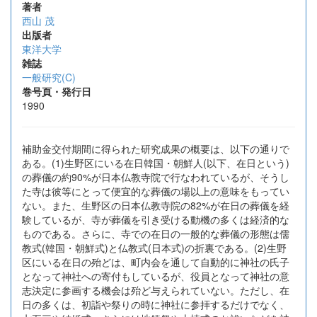
著者
西山 茂
出版者
東洋大学
雑誌
一般研究(C)
巻号頁・発行日
1990
補助金交付期間に得られた研究成果の概要は、以下の通りで
ある。(1)生野区にいる在日韓国・朝鮮人(以下、在日という)
の葬儀の約90%が日本仏教寺院で行なわれているが、そうし
た寺は彼等にとって便宜的な葬儀の場以上の意味をもってい
ない。また、生野区の日本仏教寺院の82%が在日の葬儀を経
験しているが、寺が葬儀を引き受ける動機の多くは経済的な
ものである。さらに、寺での在日の一般的な葬儀の形態は儒
教式(韓国・朝鮮式)と仏教式(日本式)の折裏である。(2)生野
区にいる在日の殆どは、町内会を通して自動的に神社の氏子
となって神社への寄付もしているが、役員となって神社の意
志決定に参画する機会は殆ど与えられていない。ただし、在
日の多くは、初詣や祭りの時に神社に参拝するだけでなく、