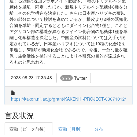
通する2種の既知フラボノイド配糖体、1種のトリテルペン配
糖体を単離・同定したほか、新規トリテルペン配糖体8種を分
離しその化学構造を決定した。さらに日本産ハリブキの葉以
外の部分について検討を進めているが、根皮より2種の既知化
合物を単離・同定するとともにダイイン化合物1種と、これと
アグリコン部の構造が異なるダイイン化合物の配糖体1種を単
離し化学構造を決定した。中国産の試料については入手が限
定されているが、日本産ハリブキについては10種の化合物を
単離し、5種類が新規化合物であるので、今後、十分な量を確
保し生物活性を検討することにより本研究の目的が達成され
るものと思われる。
2023-08-23 17:35:48
Twitter
2 + 2
https://kaken.nii.ac.jp/grant/KAKENHI-PROJECT-03671012/
言及状況
変動（ピーク前後）
変動（月別）
分布