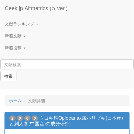
Ceek.jp Altmetrics (α ver.)
文献ランキング
新着文献
新着投稿
検索
ホーム
文献詳細
ウコギ科Oplopanax属ハリブキ(日本産)
2
0
0
0
と刺人参(中国産)の成分研究