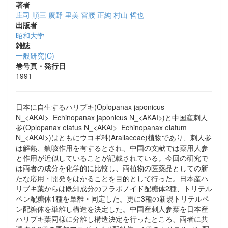
著者
庄司 順三
廣野 里美
宮腰 正純
村山 哲也
出版者
昭和大学
雑誌
一般研究(C)
巻号頁・発行日
1991
日本に自生するハリブキ(Oplopanax japonicus
N_<AKAI>=Echinopanax japonicus N_<AKAI>)と中国産刺人
参(Oplopanax elatus N_<AKAI>=Echinopanax elatum
N_<AKAI>)はともにウコギ科(Araliaceae)植物であり、刺人参
は解熱、鎮咳作用を有するとされ、中国の文献では薬用人参
と作用が近似していることが記載されている。今回の研究で
は両者の成分を化学的に比較し、両植物の医薬品としての新
たな応用・開発をはかることを目的として行った。日本産ハ
リブキ葉からは既知成分のフラボノイド配糖体2種、トリテル
ペン配糖体1種を単離・同定した。更に3種の新規トリテルペ
ン配糖体を単離し構造を決定した。中国産刺人参葉を日本産
ハリブキ葉同様に分離し構造決定を行ったところ、両者に共