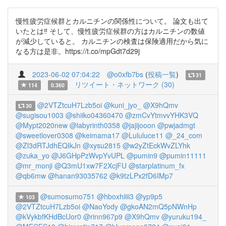
慢性疲労症候群とカルニチンの関係性について。 論文も出て
いたとは‼️ そして、慢性疲労症候群の方はカルニチンの数値
が減少していると。 カルニチンの検査は保険適用だから気に
なる方は是非。https://t.co/mpGdt7d29j
2023-06-02 07:04:22
@o0xfb7bs
(
投稿一覧
)
31
リツイート・ネットワーク (30)
114
0.360
@2VTZtcuH7Lzb5oi
@kuni_jyo_
@X9hQmv
30
@sugisou1003
@shiiko04360470
@zmCvYtmvvYHK3VQ
@Mypt2020new
@labyrinth0358
@jajijooon
@pwjadmgt
@sweetlover0308
@keimama17
@Lululuce11
@_24_com
@Zl3dRTJdhEQIkJn
@xysu2815
@w2yZtEckWvZLYhk
@zuka_yo
@J6GHpPzWvpYvUPL
@pumin9
@pumin11111
@mr_monji
@Q3mU1xw7F2XcjFU
@starplatinum_fx
@qb6mw
@hanan93035762
@k9tzLPx2fD6IMp7
@sumosumo751
@hboxhiiii3
@yp9p5
103
@2VTZtcuH7Lzb5oi
@NaoYody
@gkoAN2mQ5pNWnHp
@kVykbfKHdBcUor0
@rinn967p9
@X9hQmv
@yuruku194_