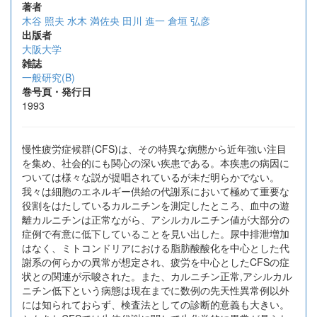
著者
木谷 照夫
水木 満佐央
田川 進一
倉垣 弘彦
出版者
大阪大学
雑誌
一般研究(B)
巻号頁・発行日
1993
慢性疲労症候群(CFS)は、その特異な病態から近年強い注目
を集め、社会的にも関心の深い疾患である。本疾患の病因に
ついては様々な説が提唱されているが未だ明らかでない。
我々は細胞のエネルギー供給の代謝系において極めて重要な
役割をはたしているカルニチンを測定したところ、血中の遊
離カルニチンは正常ながら、アシルカルニチン値が大部分の
症例で有意に低下していることを見い出した。尿中排泄増加
はなく、ミトコンドリアにおける脂肪酸酸化を中心とした代
謝系の何らかの異常が想定され、疲労を中心としたCFSの症
状との関連が示唆された。また、カルニチン正常,アシルカル
ニチン低下という病態は現在までに数例の先天性異常例以外
には知られておらず、検査法としての診断的意義も大きい。