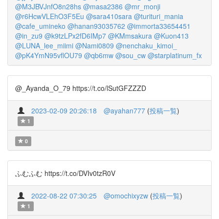
@M3JBVJnfO8n28hs
@masa2386
@mr_monji
@r6HcwVLEhO3F5Eu
@sara410sara
@turituri_mania
@cafe_umineko
@hanan93035762
@immorta33654451
@in_zu9
@k9tzLPx2fD6IMp7
@KMmsakura
@Kuon413
@LUNA_lee_miimi
@Nami0809
@nenchaku_kimoi_
@pK4YmN95vflOU79
@qb6mw
@sou_cw
@starplatinum_fx
@_Ayanda_O_79 https://t.co/lSutGFZZZD
2023-02-09 20:26:18
@ayahan777
(
投稿一覧
)
1
0
ふむふむ https://t.co/DVIv0tzR0V
2022-08-22 07:30:25
@omochixyzw
(
投稿一覧
)
1