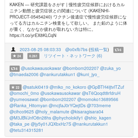
KAKEN — 研究課題をさがす | 慢性疲労症候群におけるカル
ニチン動態と疲労症状との関連について (KAKENHI-
PROJECT-05454240) ワクチン後遺症で慢性疲労症候群にな
ってる方はカルニチン検査をして欲しい。 また鉛のように体
が重く、なかなか疲れが取れない方は特に。
https://t.co/yrEX8KLCqN
2023-08-25 08:03:33
@o0xfb7bs
(
投稿一覧
)
6
リツイート・ネットワーク (6)
24
0.261
@usokawausokawar
@bombom202207
@zuka_yo
6
@tmaeda2006
@nankurutakkun1
@kuni_jyo_
@satuki0419
@miko_no_kokoro
@GpBTH4ijtvlTZuf
22
@omochi_0mo
@usokawausokawar
@sT6Qoqdt8rfdruH
@yumeosawat
@bombom202207
@momoko13689566
@Ranka_Hitomyan
@mcjfaJ0rYQejtDs
@703meme
@cihco9625
@holy_malamute
@kisaragisara04
@M3JBVJnfO8n28hs
@phycholokify1
@shio_kagen
@taka_pe
@jy5y01JQXbxHz7S
@nankurutakkun1
@tetu314315281