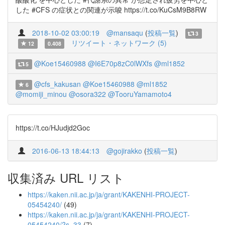
した #CFS の症状との関連が示唆 https://t.co/KuCsM9B8RW
2018-10-02 03:00:19
@mansaqu
(
投稿一覧
)
3
リツイート・ネットワーク (5)
12
0.408
@Koe15460988
@I6E70p8zC0lWXfs
@ml1852
5
@cfs_kakusan
@Koe15460988
@ml1852
6
@momiji_minou
@osora322
@TooruYamamoto4
https://t.co/HJudjd2Goc
2016-06-13 18:44:13
@gojirakko
(
投稿一覧
)
収集済み URL リスト
https://kaken.nii.ac.jp/ja/grant/KAKENHI-PROJECT-
05454240/
(49)
https://kaken.nii.ac.jp/ja/grant/KAKENHI-PROJECT-
05454240/?s=33
(7)