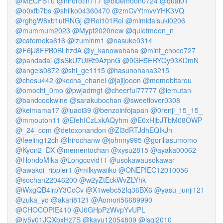
@MECFS10
@hirorotin717
@bluemoon0724
@quai01
@o0xfb7bs
@shiiko04360470
@zmCvYtmvvYHK3VQ
@rghgW8xb1utRNGj
@Rei101Rei
@mimidaisuki0206
@mummum2023
@Mypt2020new
@quietmoon_n
@cafemoka616
@izuminm1
@nasuke0314
@F6jJ8FPB0BLhzdA
@y_kanowahaha
@mint_choco727
@pandadai
@sSkU7UIRt9AzpnG
@9GH5ERYQy93KDmN
@angels0872
@shi_ge1115
@hasunohana3215
@chosu442
@kecha_chanei
@jajijooon
@momobitarou
@omochi_0mo
@pwjadmgt
@cheerful77777
@iemutan
@bandcookwine
@sarakubochan
@sweetlover0308
@keimama17
@iuaoi39
@benzoinfojapan
@0renji_15_15_
@mmouton11
@EfehICzLxkAQyhm
@E0xHjbJTbM08OWP
@_24_com
@detoxonandon
@Zl3dRTJdhEQIkJn
@feeling12ch
@hirochanw
@johnny995
@gorillasumomo
@Kyon2_DX
@mementochan
@xysu2815
@ayaka00062
@HondoMika
@Longcovid11
@usokawausokawar
@awakoi_rippler1
@milkywaiiko
@ONEPIEC12010056
@sochan22046200
@w2yZtEckWvZLYhk
@WxgQB4lrpY3CcCv
@X1webc52Iq36BX6
@yasu_junji121
@zuka_yo
@akari8121
@Aomori56689990
@CHOCOPIE410
@J6GHpPzWvpYvUPL
@jy5y01JQXbxHz7S
@kayu12054809
@lsgl2010