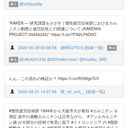
@xz0rpyq0p
1
"KAKEN — 研究課題をさがす | 慢性疲労症候群におけるカル
ニチン動態と疲労症状との関連について (KAKENHI-
PROJECT-05454240)" https://t.co/7FN2LP9D0O
2022-06-28 00:08:58
@MECFS10
(
投稿一覧
)
4
@nikoichi1234
@323nekomata1
@hinatsu_SAD
3
んん…この流れの検証か？ https://t.co/fK39fgeTcV
2020-08-31 14:57:45
@_rei_mei__
(
投稿一覧
)
#慢性疲労症候群 1994年から大阪市大が着目 #カルニチン を
測定 血中の遊離カルニチンは正常ながら、 #アシルカルニチ
ン値 が大部分の症例で有意に低下 #ミトコンドリア の #脂肪
酸酸化 を中心とした #代謝系の異常 が想定され疲労を中心と