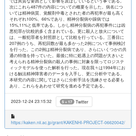
では異質な要因として影響を及ぼしているという事である。
次にこれら487件の内容についての概要を示した。病名につ
いては精神病質、覚醒剤中毒とされた者の再犯率が最も高く
それぞれ100%、66%であり、精神分裂病や躁病では
15%,11%と低率である。しかし精神分裂病の再犯事件には凶
悪犯罪が比較的多く含まれている。更に殺人と放火について
は、一般犯罪者を対照群として比較を行っている。三番目に
207例のうち、再犯回数が最も多かった2例について事例検討
を行った。この2例は精神分裂病であり、さらにいくつかの共
通の特徴を持っていた。最後に特に処遇上の問題が大きいと
考えられる精神分裂病の殺人の事例に対象を限ってロジステ
ィックモデルを使った解析を行った。現在我々は1994年にお
ける触法精神障害者のデータを入手し、更に分析中である。
本研究の内容に関してはさらに分析手法を洗練させる必要も
あり、これらをあわせて研究を進める予定である。
2023-12-24 23:15:32
Twitter
5 + 17
https://kaken.nii.ac.jp/grant/KAKENHI-PROJECT-06620042/