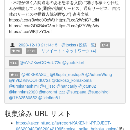
・不穏が強く入院適応のある患者を入院に繋げる様々な仕組
みが機能している(通院や訪問サービス、通所サービス、自治
体のサービスや措置入院制度など) 参考文献
https://t.co/sBwhe0OxW3 https://t.co/2WeiG7Ldki
https://t.co/rGDXB4xO8m https://t.co/gIZYV8g3dy
https://t.co/WKjTzY3zdf
2023-12-10 21:14:15
@tociss
(
投稿一覧
)
4
リツイート・ネットワーク (4)
20
0.129
@nVkZKsvQQHdU72s
@yuetokiori
4
@B0KEKASU_
@Utopia_eustopiA
@AutumWong
15
@nVkZKsvQQHdU72s
@dokoso_komakoma
@ureikanashimi
@4_lssc
@hancauly
@jotun82
@knnnkns2020
@moromi_zzz
@suepaaa
@sugoihiroi
@TEA2580852
@tidetide81
収集済み URL リスト
https://kaken.nii.ac.jp/ja/report/KAKENHI-PROJECT-
06620042/066200421995kenkyu_seika_hokoku_gaiyo/
(5)