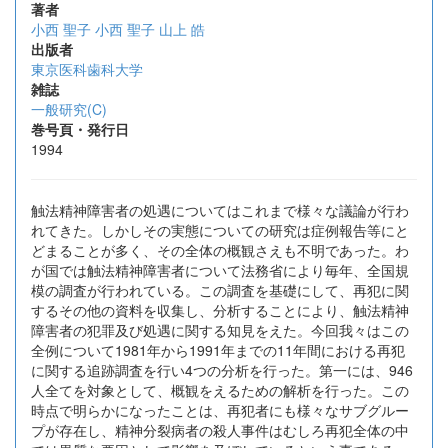
著者
小西 聖子
小西 聖子
山上 皓
出版者
東京医科歯科大学
雑誌
一般研究(C)
巻号頁・発行日
1994
触法精神障害者の処遇についてはこれまで様々な議論が行わ
れてきた。しかしその実態についての研究は症例報告等にと
どまることが多く、その全体の概観さえも不明であった。わ
が国では触法精神障害者について法務省により毎年、全国規
模の調査が行われている。この調査を基礎にして、再犯に関
するその他の資料を収集し、分析することにより、触法精神
障害者の犯罪及び処遇に関する知見をえた。今回我々はこの
全例について1981年から1991年までの11年間における再犯
に関する追跡調査を行い4つの分析を行った。第一には、946
人全てを対象として、概観をえるための解析を行った。この
時点で明らかになったことは、再犯者にも様々なサブグルー
プが存在し、精神分裂病者の殺人事件はむしろ再犯全体の中