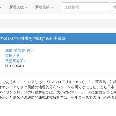
新着文献
新着投稿
の菌床維持機構を制御する分子基盤
北條 優
重信 秀治
琉球大学
基盤研究(C)
2015-04-01
リであるキノコシロアリ(タイワンシロアリ)について、主に西表島、沖
オオシロアリタケ属菌の地理的分布パターンを明らかにした。また日本
タイワンシロアリの行動解析では、大小2型のワーカー間に菌園管理に
を用いた遺伝子の網羅的発現比較解析では、セルロース類の消化や菌園