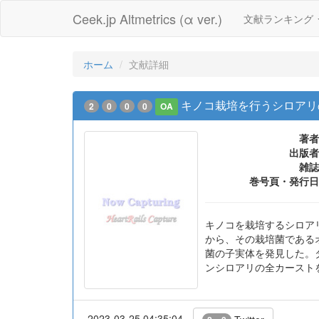
Ceek.jp Altmetrics (α ver.)
文献ランキング
ホーム
文献詳細
キノコ栽培を行うシロアリ
2
0
0
0
OA
著者
出版者
雑誌
巻号頁・発行日
キノコを栽培するシロア
から、その栽培菌である
菌の子実体を発見した。
ンシロアリの全カースト
2023-03-25 04:35:04