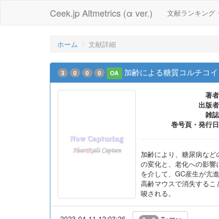
Ceek.jp Altmetrics (α ver.)
文献ランキング
ホーム
文献詳細
加齢による糖質コルチコイ
3
0
0
0
OA
著者
出版者
雑誌
巻号頁・発行日
加齢により、糖尿病などの糖
の変化と、老化への影響につ
を介して、GC産生が亢
高齢マウスで消失するこ
唆される。
2023-04-11 12:03:26