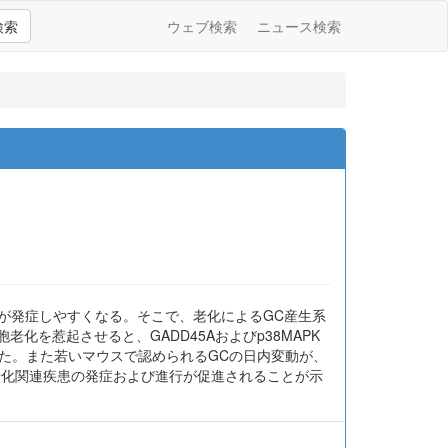
検索
ウェブ検索
ニュース検索
こる病態が発症しやすくなる。そこで、老化によるGC産生系
老化を惹起させると、GADD45Aおよびp38MAPK
した。また若いマウスで認められるGCの日内変動が、
老化関連疾患の発症および進行が促進されることが示