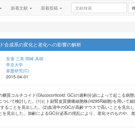
新着文献
新着投稿
ド合成系の変化と老化への影響の解析
安達 三美
岡崎 具樹
帝京大学
基盤研究(C)
2015-04-01
質コルチコイド(Glucocorticoid: GC)の過剰分泌によって起
いて検討した。(1)ヒト副腎皮質腫瘍細胞株(H295R細胞)を用いて細胞
進することを見出した。(2)血清中のGCが高齢マウスで高いことを見出
とを見出した。加齢によるGC分泌系の撹乱により、老化そのものや、