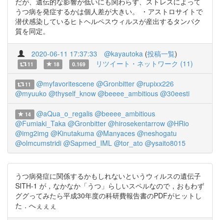
だが、遺伝的な影響が低いにも関わらず、ストレスによって
うつ病を発症するかは個人差が大きい。 ・アストロサイトで
潜伏感染しているヒトヘルペスウィルスが産出するタンパク
質を同定。
2020-06-11 17:37:33
@kayautoka
(
投稿一覧
)
リツイート・ネットワーク (11)
11
18
0.169
@myfavoritescene
@Gronbitter
@rupixx226
11
@myuuko
@thyself_know
@beeee_ambitious
@30eesti
@aQua_o_regalis
@beeee_ambitious
14
@Fumiaki_Taka
@Gronbitter
@hirosekentarrow
@HRio
@img2img
@Kinutakuma
@Manyaces
@neshogatu
@olmcumstridi
@Sapmed_IML
@tor_ato
@ysaito8015
うつ病発症に関係するかもしれないというウィルスの遺伝子
SITH-1 が，なかなか「うつ」らしいスペルなので，おもわず
ググってみたら平成30年度の科研費報告書のPDFがヒットし
た．へぇぇぇ