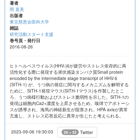
著者
岡 直美
出版者
東京慈恵会医科大学
雑誌
研究活動スタート支援
巻号頁・発行日
2016-08-26
ヒトヘルペスウイルス(HHV-)6が疲労やストレス依存的に再
活性化する際に発現する潜伏感染タンパク質Small protein
encoded by the intermediate stage transcript of HHV-6
(SITH-1) が、うつ病の発症に関与するメカニズムを解明する
ために、SITH-1発現マウス(SITH-1マウス)を作製したとこ
ろ、うつ病様行動およびストレス脆弱性を示した。SITH-1の
発現は細胞内Ca2+濃度を上昇させるため、嗅球でアポトーシ
スが誘導され、海馬の神経新生が阻害され、HPA axisが異常
亢進し、ストレス応答反応に異常が生じたと考えられる。
2023-09-06 19:30:03
Twitter
26 + 32