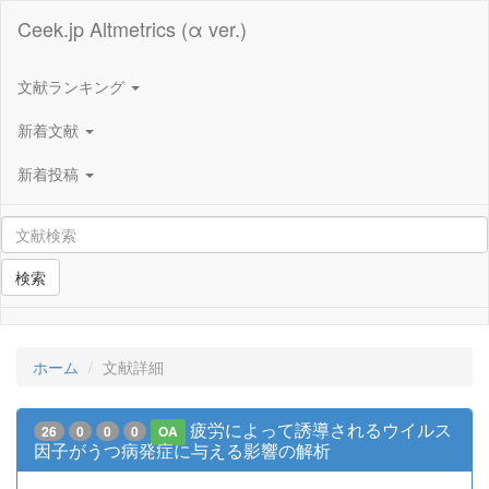
Ceek.jp Altmetrics (α ver.)
文献ランキング
新着文献
新着投稿
検索
ホーム
文献詳細
疲労によって誘導されるウイルス
26
0
0
0
OA
因子がうつ病発症に与える影響の解析