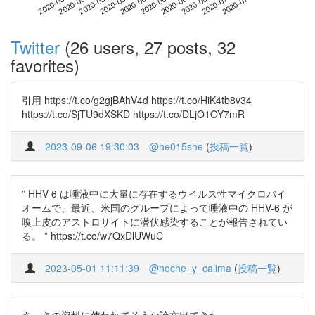
2020-07-01
2020-05-14
2020-06-01
2020-06-19
2020-07-07
2020-05-20
2020-06-07
2020-06-25
2020-05-26
2020-06-13
Twitter
(26 users, 27 posts, 32
favorites)
引用 https://t.co/g2gjBAhV4d https://t.co/HiK4tb8v34
https://t.co/SjTU9dXSKD https://t.co/DLjO1OY7mR
2023-09-06 19:30:03
@he015she
(
投稿一覧
)
” HHV-6 は唾液中に大量に存在するウイルス性マイクロバイ
オームで、最近、米国のグループによって唾液中の HHV-6 が
嗅上皮のアストロサイトに潜伏感染することが報告されてい
る。 ” https://t.co/w7QxDlUWuC
2023-05-01 11:11:39
@noche_y_calima
(
投稿一覧
)