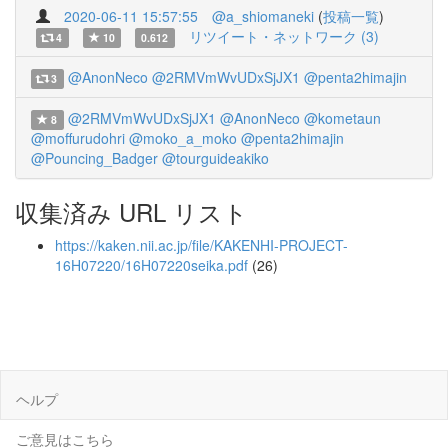
2020-06-11 15:57:55
@a_shiomaneki
(
投稿一覧
)
リツイート・ネットワーク (3)
4
10
0.612
@AnonNeco
@2RMVmWvUDxSjJX1
@penta2himajin
3
@2RMVmWvUDxSjJX1
@AnonNeco
@kometaun
8
@moffurudohri
@moko_a_moko
@penta2himajin
@Pouncing_Badger
@tourguideakiko
収集済み URL リスト
https://kaken.nii.ac.jp/file/KAKENHI-PROJECT-
16H07220/16H07220seika.pdf
(26)
ヘルプ
ご意見はこちら