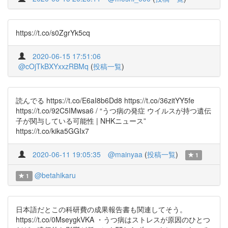
https://t.co/s0ZgrYk5cq
2020-06-15 17:51:06
@cOjTkBXYxxzRBMq
(
投稿一覧
)
読んでる https://t.co/E6aI8b6Dd8 https://t.co/36zitYY5fe
https://t.co/92C5IMwsa6 / “うつ病の発症 ウイルスが持つ遺伝
子が関与している可能性 | NHKニュース”
https://t.co/kika5GGIx7
2020-06-11 19:05:35
@mainyaa
(
投稿一覧
)
1
@betahikaru
1
日本語だとこの科研費の成果報告書も関連してそう。
https://t.co/0MseygkVKA ・うつ病はストレスが原因のひとつ