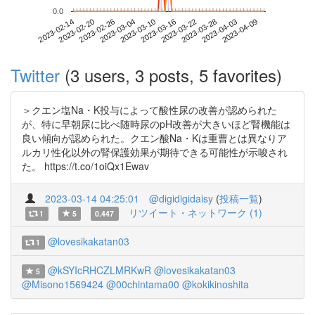
0.0
2023-04-03
2023-02-14
2023-03-04
2023-03-22
2023-04-09
2023-02-20
2023-03-10
2023-03-28
2023-02-26
2023-03-16
Twitter
(3 users, 3 posts, 5 favorites)
＞クエン塩Na・K投与によって酸性尿の改善が認められた
が、特に早朝尿に比べ随時尿のpH改善が大きいほど腎機能は
良い傾向が認められた。クエン酸Na・Kは重曹とは異なりア
ルカリ性化以外の腎保護効果が期待できる可能性が示唆され
た。 https://t.co/1oiQx1Ewav
2023-03-14 04:25:01
@digidigidaisy
(
投稿一覧
)
リツイート・ネットワーク (1)
1
5
0.447
@lovesikakatan03
1
@kSYIcRHCZLMRKwR
@lovesikakatan03
5
@Misono1569424
@00chintama00
@kokikinoshita