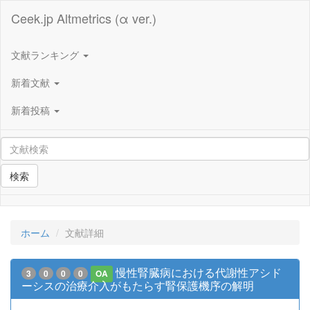
Ceek.jp Altmetrics (α ver.)
文献ランキング
新着文献
新着投稿
検索
ホーム
文献詳細
慢性腎臓病における代謝性アシド
3
0
0
0
OA
ーシスの治療介入がもたらす腎保護機序の解明