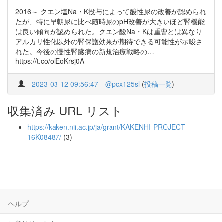
2016～ クエン塩Na・K投与によって酸性尿の改善が認められ
たが、特に早朝尿に比べ随時尿のpH改善が大きいほど腎機能
は良い傾向が認められた。クエン酸Na・Kは重曹とは異なり
アルカリ性化以外の腎保護効果が期待できる可能性が示唆さ
れた。今後の慢性腎臓病の新規治療戦略の…
https://t.co/olEoKrsj0A
2023-03-12 09:56:47
@pcx125sl
(
投稿一覧
)
収集済み URL リスト
https://kaken.nii.ac.jp/ja/grant/KAKENHI-PROJECT-
16K08487/
(3)
ヘルプ