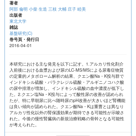
著者
阿部 倫明
小柴 生造
三枝 大輔
庄子 睦美
出版者
東北大学
雑誌
基盤研究(C)
巻号頁・発行日
2016-04-01
本研究における主な発見を以下に記す。1.アルカリ性化剤介
入前後における血漿および尿のLC-MS/MSによる尿毒症物質
の定量的メタボローム解析の結果、クエン酸Na・K投与群で
インドキシル硫酸・パラクレジル硫酸・アルギニノコハク酸
の尿中排泄が増加し、インドキシル硫酸の血中濃度が低下し
た。2.クエン塩Na・K投与によって酸性尿の改善が認められ
たが、特に早朝尿に比べ随時尿のpH改善が大きいほど腎機能
は良い傾向が認められた。クエン酸Na・Kは重曹とは異なり
アルカリ性化以外の腎保護効果が期待できる可能性が示唆さ
れた。今後の慢性腎臓病の新規治療戦略の骨幹となる可能性
が考えられた。