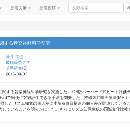
新着文献
新着投稿
関する音楽神経科学研究
藤井 進也
慶應義塾大学
若手研究(B)
2016-04-01
関する音楽神経科学研究を実施した。iOS版ハーバード式ビート評価テス
やiPadで簡便に客観評価できる手法を開発した。核磁気共鳴画像法(MRI)
で評価したリズム知覚の個人差に小脳灰白質構造の個人差が関連しているこ
大していることを明らかにした。さらにリズム知覚生成の国際文化比較