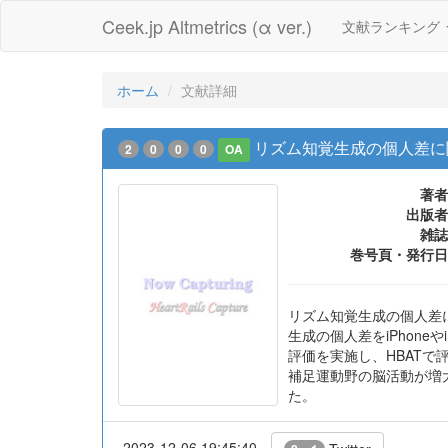
Ceek.jp Altmetrics (α ver.)
文献ランキング
ホーム
文献詳細
リズム知覚生成の個人差に
2
0
0
0
OA
著者
出版者
雑誌
巻号頁・発行日
リズム知覚生成の個人差に
生成の個人差をiPhone
評価を実施し、HBAT
補足運動野の脳活動が増
た。
2023-12-06 19:45:40