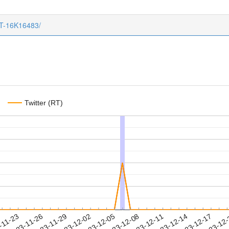
CT-16K16483/
Twitter (RT)
2023-12-14
2023-12-17
2023-12
-11-23
2
2023-11-26
2023-11-29
2023-12-02
2023-12-05
2023-12-08
2023-12-11