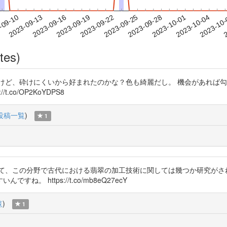
2023-10-01
2023-10-04
2023-10
-09-10
2
2023-09-13
2023-09-16
2023-09-19
2023-09-22
2023-09-25
2023-09-28
tes)
けにくいから好まれたのかな？色も綺麗だし。 機会があれば勾玉作り体験してみた
ps://t.co/OP2KoYDPS8
投稿一覧
)
1
て、この分野で古代における翡翠の加工技術に関しては幾つか研究がさ
 https://t.co/mb8eQ27ecY
覧
)
1