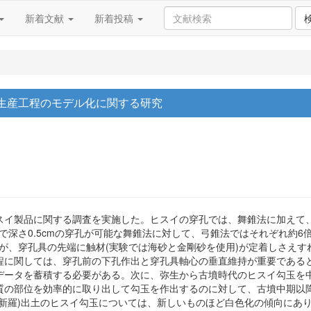
新着文献
新着投稿
生産工程のモデル化に関する研究
スイ製品に関する調査を実施した。ヒスイの穿孔では、舞錐法に加えて
竹管)で深さ0.5cmの穿孔が可能な舞錐法に対して、弓錐法ではそれぞれ
るが、穿孔具の先端に触材(実験では海砂と金剛砂を使用)が定着しさえ
程に関しては、穿孔前の下孔作出と穿孔具軸心の垂直維持が重要である
データを蓄積する必要がある。次に、弥生から古墳時代のヒスイ勾玉を
質の部位を効率的に取り出して勾玉を作出するのに対して、古墳中期以
(新羅)出土のヒスイ勾玉については、新しいものほど白色化の傾向にあ