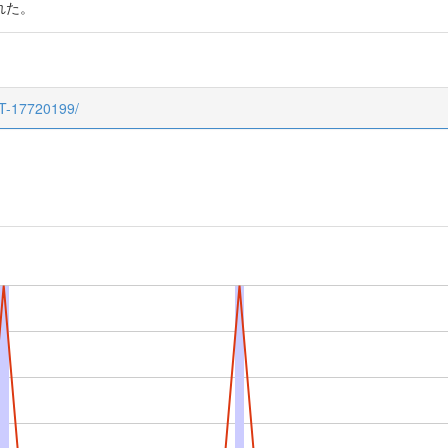
れた。
CT-17720199/