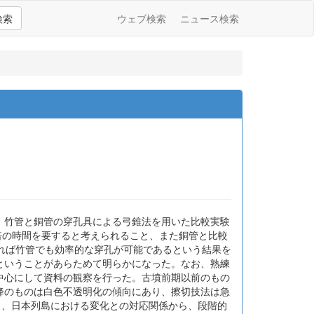
検索
ウェブ検索
ニュース検索
、竹管と銅管の穿孔具による弓錐法を用いた比較実験
約6倍の時間を要すると考えられること、また銅管と比較
すれば竹管でも効率的な穿孔が可能であるという結果を
ということがあらためて明らかになった。なお、熟練
中心にして資料の観察を行った。古墳前期以前のもの
降のものは白色不透明化の傾向にあり、擦切技法は急
り、日本列島における変化との対応関係から、段階的