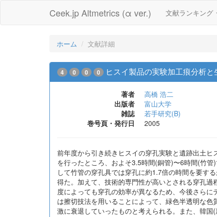
Ceek.jp Altmetrics (α ver.)
文献ランキング
ホーム
文献詳細
ヒスイ製品の実験加工痕分析と
4
0
0
0
著者
高橋 浩二
出版者
富山大学
雑誌
若手研究(B)
巻号頁・発行日
2005
前年度から引き続きヒスイの穿孔実験と遺跡出土ヒ
を行ったところ、およそ3.5時間(銅管)〜6時間(
して竹管の穿孔具では穿孔に約1.7倍の時間を要す
得た。加えて、技術的専門性が高いとされる穿孔過
度によっても穿孔の効率が異なるため、今後さらに
は擦切技法を用いることによって、緑色半透明な色
激に衰退していったものと考えられる。また、韓国