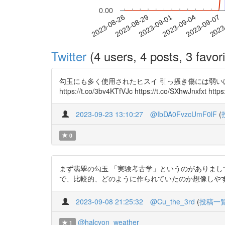
0.00
2023-09-01
2023-09-04
2023-09-07
2023
2023-08-26
2023-08-29
Twitter
(4 users, 4 posts, 3 favori
勾玉にも多く使用されたヒスイ 引っ掻き傷には弱いけど、砕
https://t.co/3bv4KTfVJc https://t.co/SXhwJnxfxt htt
2023-09-23 13:10:27
@IbDA0FvzcUmF0lF
(
0
まず翡翠の勾玉 「実験考古学」というのがありまし
で、比較的、どのように作られていたのか想像しやすいんですね。
2023-09-08 21:25:32
@Cu_the_3rd
(
投稿一
@halcyon_weather
1