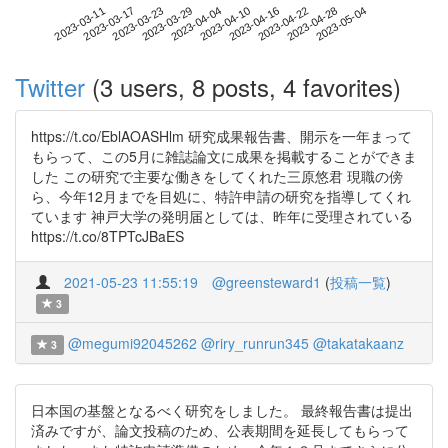
2023-04-28
2023-03-11
2023-03-29
2023-04-16
2023-05-04
2023-03-17
2023-04-04
2023-04-22
2023-03-23
2023-04-10
Twitter
(3 users, 8 posts, 4 favorites)
https://t.co/EblAOASHlm 研究成果報告書、開示を一年まって
もらって、この5月に雑誌論文に成果を掲載することができま
した この研究で主要な働きをしてくれた三原悠君 現職の傍
ら、今年12月までを目処に、特許申請の研究を指導してくれ
ています 神戸大学の発明届としては、昨年に受理されている
https://t.co/8TPTcJBaES
2021-05-23 11:55:19
@greensteward1
(
投稿一覧
)
3
@megumi92045262
@riry_runrun345
@takatakaanz
3
日本国の基盤となるべく研究をしました。 最終報告書は提出
済みですが、論文投稿のため、公表期間を延長してもらって