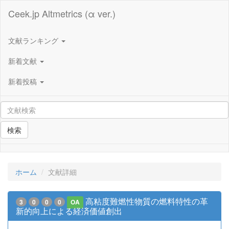
Ceek.jp Altmetrics (α ver.)
文献ランキング
新着文献
新着投稿
検索
ホーム
文献詳細
高粘度難燃性物質の燃料特性の革
3
0
0
0
OA
新的向上による経済価値創出