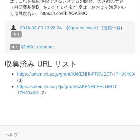
は，これを連続供給できるシステムの開発。大きめの予算
（科研費基盤B）をいただいた初年度は，おおよそ満足のい
く進展度合い。https://t.co/EblAOAB6tO
2018-03-03 13:28:34
@greensteward1
(
投稿一覧
)
1
@child_dreamer
1
収集済み URL リスト
https://kaken.nii.ac.jp/grant/KAKENHI-PROJECT-17H03490/
(3)
https://kaken.nii.ac.jp/ja/grant/KAKENHI-PROJECT-
17H03490/
(2)
ヘルプ