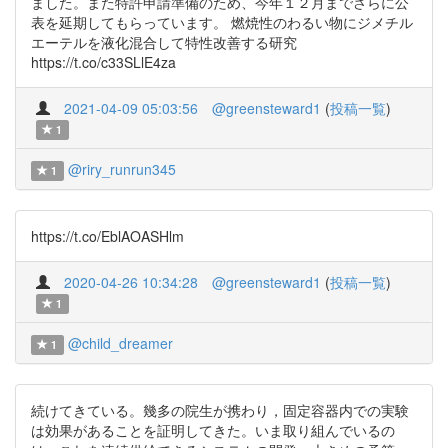
ました。また特許申請準備のため、今年１２月までさらに公
表を延期してもらっています。 燃焼性のわるい物にジメチル
エーテルを液化混合して特性改善する研究
https://t.co/c33SLlE4za
2021-04-09 05:03:56
@greensteward1
(
投稿一覧
)
1
@riry_runrun345
1
https://t.co/EblAOASHlm
2020-04-26 10:34:28
@greensteward1
(
投稿一覧
)
1
@child_dreamer
1
続けてきている。幾多の院生が携わり，固定容器内での実験
は効果があることを証明してきた。いま取り組んでいるの