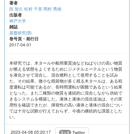
著者
段 智久
松村 千里
岡村 秀雄
出版者
神戸大学
雑誌
基盤研究(B)
巻号頁・発行日
2017-04-01
本研究では、木タールや舶用重質油などねばりけの高い物質
が燃える状態をよくするためにジメチルエーテルという物質
を液化させて混合し、混合燃料として使用することを試み
た。その結果、微小な残留物が多く残る木タールは、ある程
度運転は可能であるが、長時間運転が困難であるという結果
となった。また二種類の物質を連続的に混合しながら供給で
きるシステムを構築した。液体と液体の混合送油は、その実
用性を確認できたが、揮発性の高い液体と液体の混合につい
ては十分な試験が行えておらず、今後の継続的な課題とした
い。
2023-04-08 05:20:17
Twitter
3 + 4