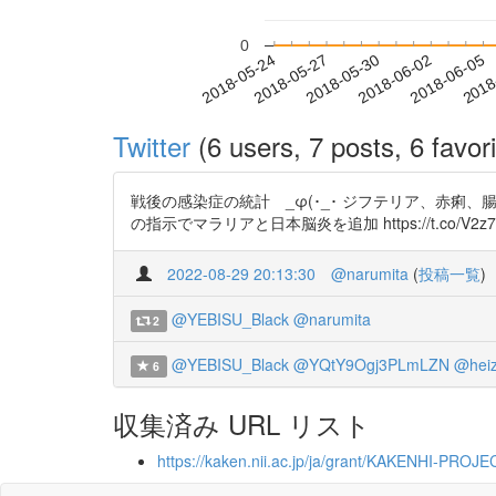
0
2018-05-30
2018-06-02
2018-06-05
2018
2018-05-24
2018-05-27
Twitter
(6 users, 7 posts, 6 favori
戦後の感染症の統計 _φ(･_･ ジフテリア、赤痢
の指示でマラリアと日本脳炎を追加 https://t.co/V2z7uNnt
2022-08-29 20:13:30
@narumita
(
投稿一覧
)
@YEBISU_Black
@narumita
2
@YEBISU_Black
@YQtY9Ogj3PLmLZN
@hei
6
収集済み URL リスト
https://kaken.nii.ac.jp/ja/grant/KAKENHI-PROJ