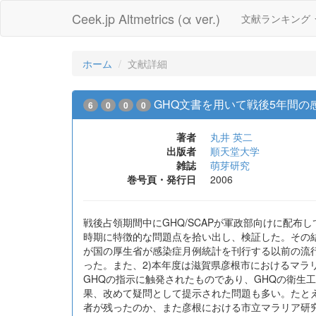
Ceek.jp Altmetrics (α ver.)
文献ランキング
ホーム
文献詳細
GHQ文書を用いて戦後5年間の
6
0
0
0
著者
丸井 英二
出版者
順天堂大学
雑誌
萌芽研究
巻号頁・発行日
2006
戦後占領期間中にGHQ/SCAPが軍政部向けに配
時期に特徴的な問題点を拾い出し、検証した。その
が国の厚生省が感染症月例統計を刊行する以前の流
った。また、2)本年度は滋賀県彦根市におけるマ
GHQの指示に触発されたものであり、GHQの衛生
果、改めて疑問として提示された問題も多い。たと
者が残ったのか、また彦根における市立マラリア研