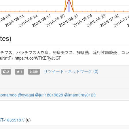
2018-06-29
2018-07-02
2018-07
-06-08
2
2018-06-11
2018-06-14
2018-06-17
2018-06-20
2018-06-23
2018-06-26
tes)
、腸チフス、パラチフス天然痘、発疹チフス、猩紅熱、流行性髄膜炎、コレラ、
F7 https://t.co/WTKERyJ5GT
リツイート・ネットワーク (2)
2
6
0.289
zomameo
@nyagai
@jun18619828
@imamuray0123
ECT-18659187/
(6)