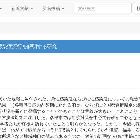
新着文献
新着投稿
感染症流行を解明する研究
布していた週報に添付された、急性感染症ならびに性感染症についての報
結果、1)各種感染症の占領期にわたる消長、ならびに全国都道府県別の
行状況を新たに発掘することができたことは意義が大きい。これにより
ラリア撲滅対策に注目した。彦根市では対蚊対策が中心で行政が中心とな
工学者たちが彦根を訪れていたことも明らかとなった。しかし、今後の
えば、わが国で戦前からマラリア5県として知られていた滋賀、福井、
究所設立など地域独自の試みもあるものの、対策の計画ならびに実施に