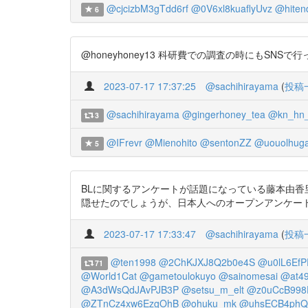
@cjcizbM3gTdd6rf
@0V6xl8kuaflyUvz
@hiten
6
@honeyhoney13 科研費での調査の時にもSNSで行ったよ
2023-07-17 17:37:25
@sachihirayama
(
投稿
@sachihirayama
@gingerhoney_tea
@kn_hn
3
@IFrevr
@Mienohito
@sentonZZ
@uouolhug
5
BLに関するアンケートが話題になっている藤本由香
隠せたのでしょうが、日本人へのオープンアンケートで非常識さ、稚拙さが露
2023-07-17 17:33:47
@sachihirayama
(
投稿
@ten1998
@2ChKJXJ8Q2b0e4S
@u0lL6EfP
71
@World1Cat
@gametoulokuyo
@sainomesai
@at4
@A3dWsQdJAvPJB3P
@setsu_m_elt
@z0uCcB998
@ZTnCz4xw6EzgOhB
@ohuku_mk
@uhsECB4phQ