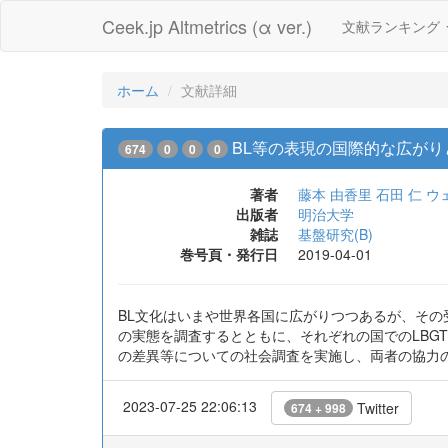
Ceek.jp Altmetrics (α ver.)
文献ランキング
ホーム
文献詳細
BL等の表現の国際的な広がり
674
0
0
0
著者
藤本 由香里
石田 仁
ウ
出版者
明治大学
雑誌
基盤研究(B)
巻号頁・発行日
2019-04-01
BL文化はいまや世界各国に広がりつつあるが、その
の実態を調査するとともに、それぞれの国でのLBG
の差異等についての社会調査を実施し、両者の協力
2023-07-25 22:06:13
Twitter
674 + 998