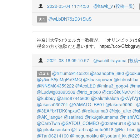
2022-05-04 11:14:50
@hawk_v
(
投稿一覧
)
@wLbDN75zD31SluS
1
神奈川大学のウェルカー教授が、「オリンピックは金儲
税金の方が無駄だと思います。 https://t.co/GfzbgjrwjZ h
2021-08-18 09:10:57
@sachihirayama
(
投稿
@tritium59145523
@soandptte_660
@coku
316
@y5xuSAjuMgPaGMQ
@kinakopower
@shiroshiba
@NNSM64359222
@AexLED
@mina3_gogo4
@mas
@Ludwig83893502
@trip_trip00
@ce5Ck0Nw701H
@kubbuy
@aino87445630
@kalutakaluta
@kVyIVg
@akasa030701
@YAMATO_BB01
@takora9090_
@
@3EAFbrTDK0hpxuG
@rellakuma3
@jojo_aiko
@sh
@AK_lang24
@satllite3
@rikugakumama
@nishiVQ
@CarbTwin
@SATOU_COMBO
@33aterui18
@haru
@gokakusouken
@i_arbs
@mutu0918
@Ru_binn
@
@Tan96214160
@mogumokku
@jyoutani_kk
@229