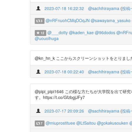
2023-07-18 16:22:32
@sachihirayama
(
投稿
@nRFnuohCMqDOqJN
@sawayama_yasuko
3
@___dotty
@kaden_kae
@96dodos
@nRFn
12
@uouolhuga
@kn_hn_k ここからスクリーンショットをとりましたよ。 htt
2023-07-18 00:22:40
@sachihirayama
(
投稿
@pipi_pipi1646 この様な方たちが大学院
す。https://t.co/GfzbgjJFy7
2023-07-17 20:09:26
@sachihirayama
(
投稿
@miuprostituee
@LtSaitou
@gokakusouken
@
7