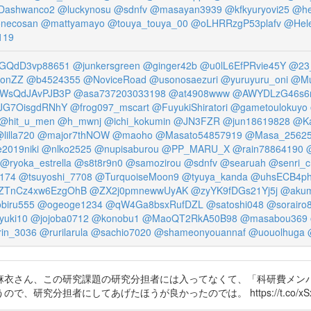
Dashwanco2
@luckynosu
@sdnfv
@masayan3939
@kfkyuryovi25
@hel
necosan
@mattyamayo
@touya_touya_00
@oLHRRzgP53plafv
@Hel
119
GQdD3vp88651
@junkersgreen
@ginger42b
@u0lL6EfPRvie45Y
@23
tonZZ
@b4524355
@NoviceRoad
@usonosaezuri
@yuruyuru_oni
@Mu
WsQdJAvPJB3P
@asa737203033198
@at4908www
@AWYDLzG46s6
JG7OisgdRNhY
@frog097_mscart
@FuyukiShiratori
@gametoulokuyo
@hit_u_men
@h_mwnj
@ichi_kokumin
@JN3FZR
@jun18619828
@Ka
lilla720
@major7thNOW
@maoho
@Masato54857919
@Masa_2562
2019niki
@nlko2525
@nupisaburou
@PP_MARU_X
@rain78864190
@ryoka_estrella
@s8t8r9n0
@samozirou
@sdnfv
@searuah
@senri_
174
@tsuyoshi_7708
@TurquoiseMoon9
@tyuya_kanda
@uhsECB4p
ZTnCz4xw6EzgOhB
@ZX2j0pmnewwUyAK
@zyYK9fDGs21Yj5j
@akum
biru555
@ogeoge1234
@qW4Ga8bsxRufDZL
@satoshi048
@sorairo
yuki10
@jojoba0712
@konobu1
@MaoQT2RkA50B98
@masabou369
in_3036
@rurilarula
@sachio7020
@shameonyouannaf
@uouolhuga
麻衣さん、この研究課題の研究分担者には入ってなくて、「科研費メンバ
者にしてあげたほうが良かったのでは。 https://t.co/xSxN8mQAMW 