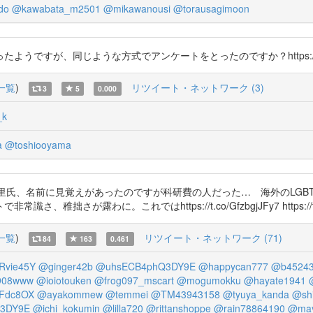
do
@kawabata_m2501
@mikawanousi
@torausagimoon
うですが、同じような方式でアンケートをとったのですか？https://t.co/Gfzbgj
一覧
)
リツイート・ネットワーク (3)
3
5
0.000
_k
a
@toshiooyama
里氏、名前に見覚えがあったのですが科研費の人だった… 海外のLGBT
わに。これではhttps://t.co/GfzbgjJFy7 https://t.co/Chghh
一覧
)
リツイート・ネットワーク (71)
84
163
0.461
Rvie45Y
@ginger42b
@uhsECB4phQ3DY9E
@happycan777
@b4524
908www
@ioiotouken
@frog097_mscart
@mogumokku
@hayate1941
Fdc8OX
@ayakommew
@temmei
@TM43943158
@tyuya_kanda
@shi
3DY9E
@ichi_kokumin
@lilla720
@rittanshoppe
@rain78864190
@may