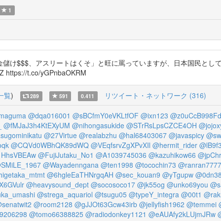
1
け$$$、アスリートはくそ」と旺に罵っていますが、日本国民としてはボ
ttps://t.co/yGPnbaOKRM
一覧
)
リツイート・ネットワーク (316)
289
591
0.411
maguma
@dqa016001
@sBCfmY0eVKLtfOF
@ixn123
@z0uCcB998F
_
@fMJaJ3h4KtEXyUM
@nihongasukide
@STrRsLpsCZCE4OH
@jojox
ugominikatu
@27Virtue
@realabzhu
@hal68403067
@javaspicy
@sw
oqk
@CQVd0WBhQK89dWQ
@VEqfsrvZgXPvXIl
@hermit_rider
@lB9f
1HhsVBEAw
@FujiJutaku_No1
@A1039745036
@kazuhikow66
@jpCh
SMiLE_1967
@Wayadenngana
@ten1998
@tocochin73
@ranran777
igetaka_mtmt
@6hgleEaTHNrgqAH
@sec_kouan9
@yTgupw
@0dn38
X6GVulr
@heavysound_dept
@socosoco17
@jk55og
@unko69you
@s
ka_umashi
@strega_aquariol
@tsugu05
@typeY_integra
@00t1
@rak
senatwit2
@room2128
@gJJOt63Gcw43irb
@jellyfish1962
@temmei
9206298
@tomo66388825
@radiodonkey1121
@eAUAfy2kLUjmJRw