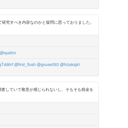
使って研究すべき内容なのかと疑問に思っておりました。
@ayattnr
gTdd6rf
@first_flush
@gouse093
@hizakajiri
に調査していて敬意が感じられないし、そもそも税金を