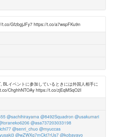
JFy7 https://t.co/a7wspFKu9n
, BLイベントに参加しているときには外国人相手に
NTOAy https://t.co/zjEqMSqO2I
355
@sachihirayama
@8492Squadron
@usakumari
@toraneko6206
@asa737203033198
chi77
@senri_chuo
@myuccas
usaki3
@wZWXq7mCkt7rUs7
@kobayayo