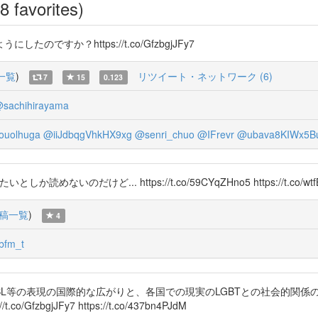
8 favorites)
たのですか？https://t.co/GfzbgjJFy7
一覧
)
リツイート・ネットワーク (6)
7
15
0.123
sachihirayama
uolhuga
@iiJdbqgVhkHX9xg
@senri_chuo
@IFrevr
@ubava8KIWx5B
いのだけど... https://t.co/59CYqZHno5 https://t.co/wtf
稿一覧
)
4
bfm_t
研究「BL等の表現の国際的な広がりと、各国での現実のLGBTとの社会的関
bgjJFy7 https://t.co/437bn4PJdM