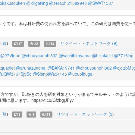
okakusouken
@idrgatling
@seraphi21589943
@SWAT1537
いる教授のようです。私は科研費の使われ方を調べていて、この研究は国費を
一覧
)
リツイート・ネットワーク (9)
17
22
0.243
@27Virtue
@chouyounohi802
@sachihirayama
@hizakajiri
@7716log
quadlet
@aruhazunonai
@BAKA19741
@chouyounohi802
@cjcizbM3
aiQW3767Sj5Sd
@ShinpiWa54145
@uouolhuga
ている方ですが、BL好きの人を研究対象というかまるでモルモットのよう
。https://t.co/GfzbgjJFy7
一覧
)
リツイート・ネットワーク (3)
3
9
0.471