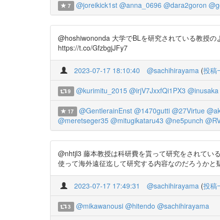
@joreikick1st
@anna_0696
@dara2goron
@g
7
@hoshiwononda 大学でBLを研究されて
https://t.co/GfzbgjJFy7
2023-07-17 18:10:40
@sachihirayama
(
投稿
@kurimitu_2015
@irjV7JxxfQi1PX3
@inusaka
9
@GentlerainEnst
@1470gutti
@27Virtue
@ak
17
@meretseger35
@mitugikataru43
@ne5punch
@RV
@nhtjl3 藤本教授は科研費を貰って研究をされ
使って海外遠征迄して研究する内容なのだろうかと疑問に思います
2023-07-17 17:49:31
@sachihirayama
(
投稿
@mikawanousi
@hitendo
@sachihirayama
3