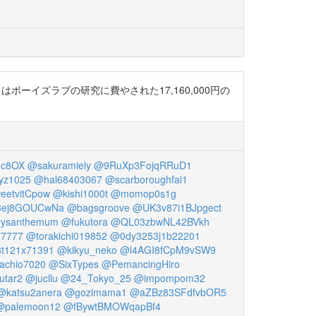
ーイズラブの研究に費やされた17,160,000円の
dc8OX
@sakuramiely
@9RuXp3FojqRRuD1
yz1025
@hal68403067
@scarboroughfai1
eetvitCpow
@kishi1000t
@momop0s1g
3ej8GOUCwNa
@bagsgroove
@UK3v87i1BJpgect
rysanthemum
@fukutora
@QL03zbwNL42BVkh
77777
@torakichi019852
@0dy3253j1b22201
t121x71391
@kikyu_neko
@l4AGI8fCpM9vSW9
achio7020
@SixTypes
@PemancingHiro
utar2
@jucllu
@24_Tokyo_25
@impompom32
@katsu2anera
@gozimama1
@aZBz83SFdfvbOR5
@palemoon12
@fBywtBMOWqapBf4