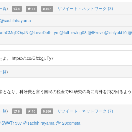
一覧
)
リツイート・ネットワーク (3)
4
17
0.167
@sachihirayama
uohCMqDOqJN
@LoveDeth_yo
@full_swing08
@IFrevr
@ichiyuki10
@
ps://t.co/GfzbgjJFy7
一覧
)
を出て研究者となり、科研費と言う国民の税金でBL研究の為に海外を飛び回
一覧
)
リツイート・ネットワーク (7)
8
10
0.286
SWAT1537
@sachihirayama
@128comsta