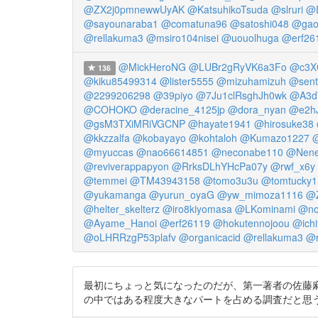
@ZX2j0pmnewwUyAK
@KatsuhikoTsuda
@slruri
@
@sayounaraba1
@comatuna96
@satoshi048
@gao
@rellakuma3
@msiro104nisei
@uouolhuga
@erf26
@MickHeroNG
@LUBr2gRyVK6a3Fo
@c3X
136
@kiku85499314
@lister5555
@mizuhamizuh
@sen
@2299206298
@39piyo
@7Ju1clRsghJh0wk
@A3d
@COHOKO
@deracine_4125jp
@dora_nyan
@e2h
@gsM3TXiMRiVGCNP
@hayate1941
@hirosuke38
@kkzzalfa
@kobayayo
@kohtaloh
@Kumazo1227
@
@myuccas
@nao66614851
@neconabe110
@Nene
@reviverappapyon
@RrksDLhYHcPa07y
@rwf_x6y
@temmei
@TM43943158
@tomo3u3u
@tomtucky1
@yukamanga
@yurun_oyaG
@yw_mimoza1116
@
@helter_skelterz
@iro8kiyomasa
@LKominami
@no
@Ayame_Hanoi
@erf26119
@hokutennojoou
@ichi
@oLHRRzgP53plafv
@organicacid
@rellakuma3
@r
最初にちょっと気になったのだが、第一著者の佐藤
の中ではある程度大きなパートを占める調査だと思うので、研究分担