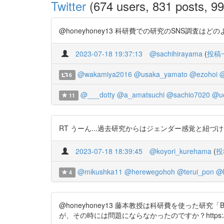
Twitter
(674 users, 831 posts, 99
@honeyhoney13 科研費での研究のSNS調査はどのようにし
2023-07-18 19:37:13
@sachihirayama
(
投稿
@wakamiya2016
@usaka_yamato
@ezohoi
@
6
@___dotty
@a_amatsuchi
@sachio7020
@uo
11
RT うーん...過去研究からはジェンダー感覚と紐づけたいとしか読めな
2023-07-18 18:39:45
@koyori_kurehama
(
投
@mikushka11
@herewegohoh
@terui_pon
@
4
@honeyhoney13 藤本教授は科研費を使った
が、その時には問題にならなかったのですか？https://t.co/Gfz