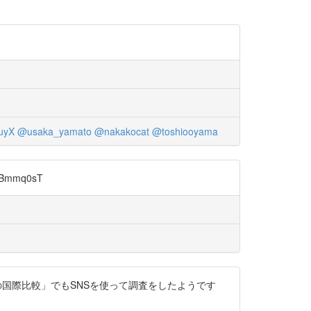
uyX
@usaka_yamato
@nakakocat
@toshiooyama
Bmmq0sT
係の国際比較」でもSNSを使って調査をしたようです