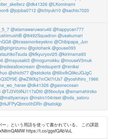
ter_skelterz
@dk41326
@LKominami
eon8
@jojoba0712
@ichiyuki10
@sachio7020
_5_7
@atamawaruwaru46
@happycan777
shimushiB
@8492Squadron
@usakumari
nGG8
@brassmonkeyekno
@Chibipapa_Jun
@girigirizumu
@gotohank
@gouse093
tsuhikoTsuda
@kfkyuryovi25
@kirimama93
56
@mayusaki3
@mogumokku
@mouseV3muk
@redsealicecream
@redsuper9
@reniksi
chuo
@shichi77
@sstokota
@t6bxfkQ9kcJGJgC
hQ3DY9E
@wZWXq7mCkt7rUs7
@yoshihiro_1966
a_wo_harae
@dk41326
@gaonecosan
8
@TJ3V09NJ117sDt0
@5boutya
@amamahiroko
@mattyamayo
@msiro104nisei
@oda_satoru
@rkJFPyQbmo0hDRn
@satokjp
ー」という用語を使って書かれている。 この課題
https://t.co/ggsfQAbVuL