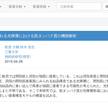
新着文献
新着投稿
れる光輝層における筋タンパク質の機能解析
舩原 大輔
鈴木 道生
三重大学
挑戦的研究(萌芽)
2019-06-28
二枚貝では閉殻筋と貝殻が強固に接着している。これは貝殻表面と閉殻
近、貝殻の閉殻筋接着面にみられる結晶構造である光輝層に、閉殻筋に
殻結晶内に食い込んで両者が強固に接着できる可能性が考えられた。光
もまた不明である。そこで本研究では、筋タンパク質が光輝層形成にお
新しい接着構造モデルの構築を試みる。