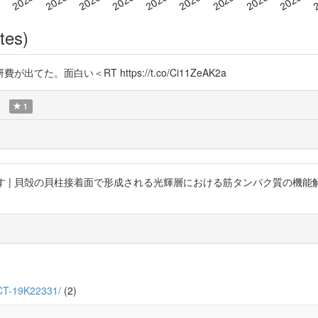
tes)
面白い＜RT https://t.co/Ci11ZeAK2a
1
| 貝殻の貝柱接着面で形成される光輝層における筋タンパク質の機能解析 (KAKE
ECT-19K22331/
(2)