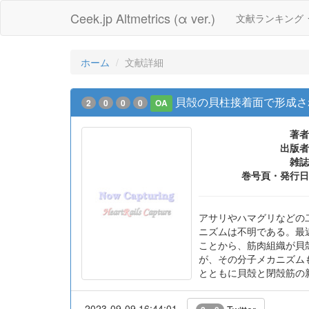
Ceek.jp Altmetrics (α ver.)
文献ランキング
ホーム
文献詳細
貝殻の貝柱接着面で形成さ
2
0
0
0
OA
著者
出版者
雑誌
巻号頁・発行日
アサリやハマグリなどの
ニズムは不明である。最
ことから、筋肉組織が貝
が、その分子メカニズム
とともに貝殻と閉殻筋の
2023-09-09 16:44:01