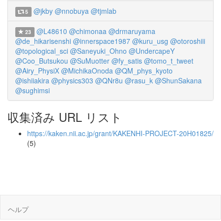
@jkby
@nnobuya
@tjmlab
5
@L48610
@chimonaa
@drmaruyama
23
@de_hikarisenshi
@innerspace1987
@kuru_usg
@otoroshiii
@topological_sci
@Saneyuki_Ohno
@UndercapeY
@Coo_Butsukou
@SuMuotter
@fy_satis
@tomo_t_tweet
@Airy_PhysiX
@MichikaOnoda
@QM_phys_kyoto
@ishiiakira
@physics303
@QNr8u
@rasu_k
@ShunSakana
@sughimsi
収集済み URL リスト
https://kaken.nii.ac.jp/grant/KAKENHI-PROJECT-20H01825/
(5)
ヘルプ