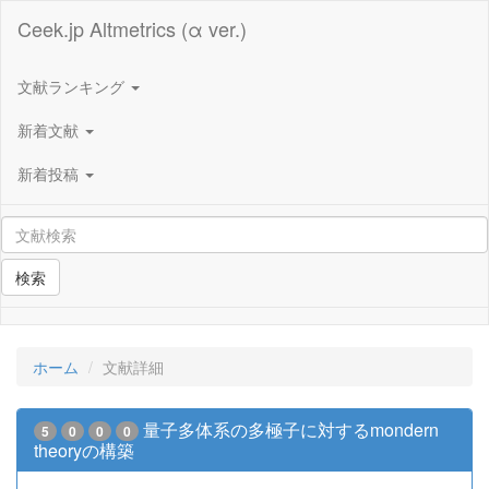
Ceek.jp Altmetrics (α ver.)
文献ランキング
新着文献
新着投稿
検索
ホーム
文献詳細
量子多体系の多極子に対するmondern
5
0
0
0
theoryの構築