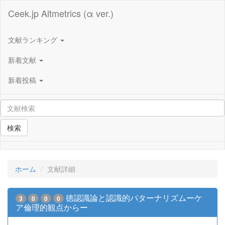
Ceek.jp Altmetrics (α ver.)
文献ランキング
新着文献
新着投稿
検索
ホーム
文献詳細
徳認識論と認識的パターナリズムーケ
3
0
0
0
ア倫理的観点からー