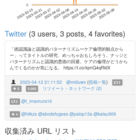
0
2023-05-02
2023-03-15
2023-04-02
2023-04-20
2023-05-08
2023-03-21
2023-04-08
2023-04-26
2023-03-27
2023-04-14
Twitter
(3 users, 3 posts, 4 favorites)
「徳認識論と認識的パターナリズムーケア倫理的観点から
ー」ってタイトルの研究、めっちゃおもしろそう。ナッジと
パターナリズムと認識的悪徳の回避。ケアの倫理がどうから
んでくるのかが気になる。 https://t.co/iqmQ4qRidX
2023-04-12 21:11:52
@miduwo
(
投稿一覧
)
3
リツイート・ネットワーク (2)
5
0.000
@t_imamura16
2
@hitkzs
@abcdefugees
@palop13a
@katsu909
4
収集済み URL リスト