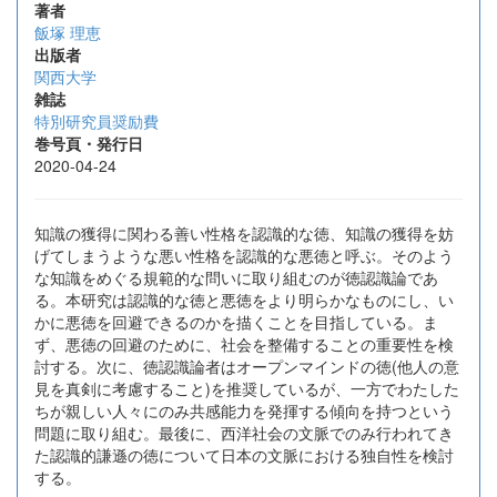
著者
飯塚 理恵
出版者
関西大学
雑誌
特別研究員奨励費
巻号頁・発行日
2020-04-24
知識の獲得に関わる善い性格を認識的な徳、知識の獲得を妨
げてしまうような悪い性格を認識的な悪徳と呼ぶ。そのよう
な知識をめぐる規範的な問いに取り組むのが徳認識論であ
る。本研究は認識的な徳と悪徳をより明らかなものにし、い
かに悪徳を回避できるのかを描くことを目指している。ま
ず、悪徳の回避のために、社会を整備することの重要性を検
討する。次に、徳認識論者はオープンマインドの徳(他人の意
見を真剣に考慮すること)を推奨しているが、一方でわたした
ちが親しい人々にのみ共感能力を発揮する傾向を持つという
問題に取り組む。最後に、西洋社会の文脈でのみ行われてき
た認識的謙遜の徳について日本の文脈における独自性を検討
する。