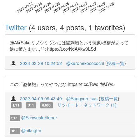
2022-04-29
2022-03-12
2022-03-30
2022-04-17
2022-05-05
2022-03-18
2022-04-05
2022-04-23
2022-03-24
2022-04-11
Twitter
(4 users, 4 posts, 1 favorites)
@AkrSakr ミノウミウシには盗刺胞という現象/機構があって
逆に驚きます…^^; https://t.co/NdAXkw9LSd
2023-03-29 10:24:52
@kuronekococochi
(
投稿一覧
)
この「盗刺胞」ってやつだな https://t.co/RwqirWJYv5
2022-04-09 09:43:49
@Sangyoh_sus
(
投稿一覧
)
リツイート・ネットワーク (1)
1
1
0.000
@Schwesterlieber
1
@nikugtm
1