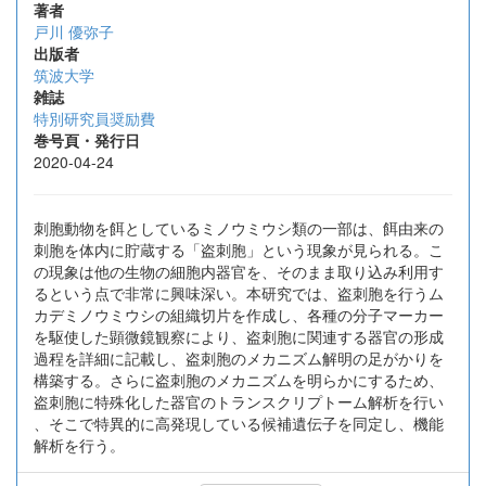
著者
戸川 優弥子
出版者
筑波大学
雑誌
特別研究員奨励費
巻号頁・発行日
2020-04-24
刺胞動物を餌としているミノウミウシ類の一部は、餌由来の
刺胞を体内に貯蔵する「盗刺胞」という現象が見られる。こ
の現象は他の生物の細胞内器官を、そのまま取り込み利用す
るという点で非常に興味深い。本研究では、盗刺胞を行うム
カデミノウミウシの組織切片を作成し、各種の分子マーカー
を駆使した顕微鏡観察により、盗刺胞に関連する器官の形成
過程を詳細に記載し、盗刺胞のメカニズム解明の足がかりを
構築する。さらに盗刺胞のメカニズムを明らかにするため、
盗刺胞に特殊化した器官のトランスクリプトーム解析を行い
、そこで特異的に高発現している候補遺伝子を同定し、機能
解析を行う。