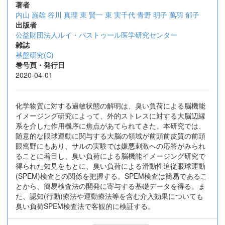
著者
内山 巌雄
谷川 真理
東 賢一
東 実千代
青野 明子
萬羽 郁子
出版者
公益財団法人ルイ・パストゥール医学研究センター
雑誌
基盤研究(C)
巻号頁・発行日
2020-04-01
化学物質に対する過敏状態の解明は、臭い負荷による脳機能
イメージング研究によって、外的ストレスに対する大脳辺縁
系を介した作用機序に焦点があてられてきた。本研究では、
随意的な眼球運動に関与する大脳の領域が前頭前皮質の前頭
眼窩野にもあり、サルの実験では嫌悪刺激への応答がみられ
ることに着目し、臭い負荷による脳機能イメージング研究で
得られた知見をもとに、臭い負荷による滑動性追従眼球運動
(SPEM)検査との関係を把握する。SPEM検査は簡易であるこ
とから、簡易検査法の開発に寄与する基礎データを得る。ま
た、認知(行動)療法や運動療法等を含む介入効果についても
臭い負荷SPEM検査法で客観的に検証する。