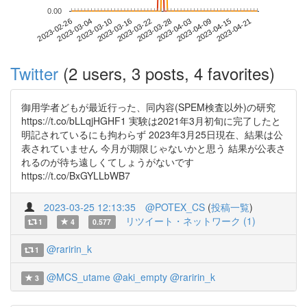
0.00
2023-04-15
2023-02-26
2023-03-16
2023-04-03
2023-04-21
2023-03-04
2023-03-22
2023-04-09
2023-03-10
2023-03-28
Twitter
(2 users, 3 posts, 4 favorites)
御用学者どもが最近行った、同内容(SPEM検査以外)の研究
https://t.co/bLLqjHGHF1 実験は2021年3月初旬に完了したと
明記されているにも拘わらず 2023年3月25日現在、結果は公
表されていません 今月が期限じゃないかと思う 結果が公表さ
れるのが待ち遠しくてしょうがないです
https://t.co/BxGYLLbWB7
2023-03-25 12:13:35
@POTEX_CS
(
投稿一覧
)
リツイート・ネットワーク (1)
1
4
0.577
@raririn_k
1
@MCS_utame
@aki_empty
@raririn_k
3