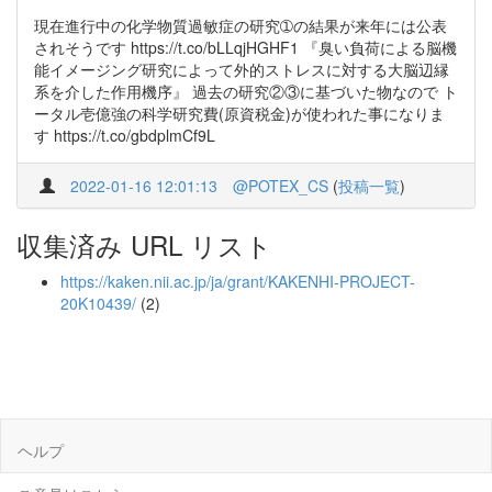
現在進行中の化学物質過敏症の研究➀の結果が来年には公表
されそうです https://t.co/bLLqjHGHF1 『臭い負荷による脳機
能イメージング研究によって外的ストレスに対する大脳辺縁
系を介した作用機序』 過去の研究②③に基づいた物なので ト
ータル壱億強の科学研究費(原資税金)が使われた事になりま
す https://t.co/gbdplmCf9L
2022-01-16 12:01:13
@POTEX_CS
(
投稿一覧
)
収集済み URL リスト
https://kaken.nii.ac.jp/ja/grant/KAKENHI-PROJECT-
20K10439/
(2)
ヘルプ