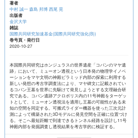
著者
中村 誠一
森島 邦博
西尾 晃
出版者
金沢大学
雑誌
国際共同研究加速基金(国際共同研究強化(B))
巻号頁・発行日
2020-10-27
本国際共同研究はホンジュラスの世界遺産「コパンのマヤ遺
跡」において、ミューオン透視という日本発の物理学イノベ
ーションをマヤ文明の神殿ピラミッド内部の探索に利用する
新しい発想の考古学調査法により、マヤ碑文に記載されてい
るコパン王墓を世界に先駆けて発見しようとする文理融合研
究である。コパン遺跡アクロポリス内の11号神殿をターゲッ
トとして、ミューオン透視法を適用し王墓の可能性がある未
知の空間を同定する。可搬式ライダー機器を使った三次元計
測によって構築された3Dモデルに発見空間を正確に位置づけ
る。そこへ最短距離で到達できるトンネル経路を設計し11号
神殿内部を発掘調査し透視結果を考古学的に検証する。