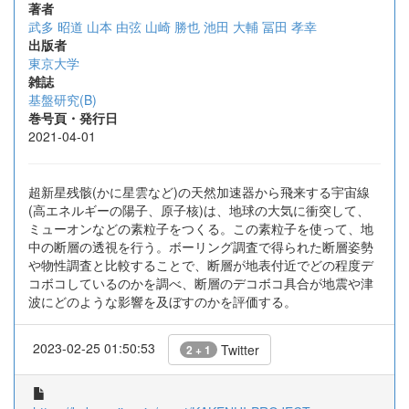
著者
武多 昭道
山本 由弦
山崎 勝也
池田 大輔
冨田 孝幸
出版者
東京大学
雑誌
基盤研究(B)
巻号頁・発行日
2021-04-01
超新星残骸(かに星雲など)の天然加速器から飛来する宇宙線
(高エネルギーの陽子、原子核)は、地球の大気に衝突して、
ミューオンなどの素粒子をつくる。この素粒子を使って、地
中の断層の透視を行う。ボーリング調査で得られた断層姿勢
や物性調査と比較することで、断層が地表付近でどの程度デ
コボコしているのかを調べ、断層のデコボコ具合が地震や津
波にどのような影響を及ぼすのかを評価する。
2023-02-25 01:50:53
Twitter
2 + 1