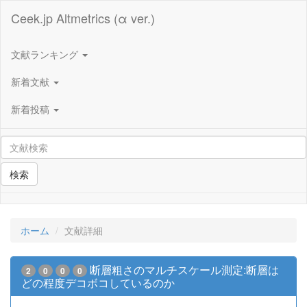
Ceek.jp Altmetrics (α ver.)
文献ランキング
新着文献
新着投稿
検索
ホーム
文献詳細
断層粗さのマルチスケール測定:断層は
2
0
0
0
どの程度デコボコしているのか