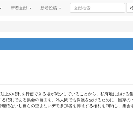
新着文献
新着投稿
、憲法上の権利を行使できる場が減少していることから、私有地における
する権利である集会の自由を、私人間でも保護を受けるために、国家の
管理権ないし自らの望まないデモ参加者を排除する権利を制約し、集会