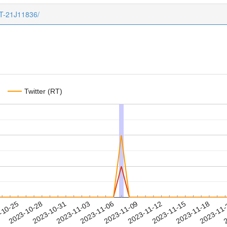
CT-21J11836/
Twitter (RT)
2023-11-15
2023-11-18
2023-11
-10-25
2
2023-10-28
2023-10-31
2023-11-03
2023-11-06
2023-11-09
2023-11-12