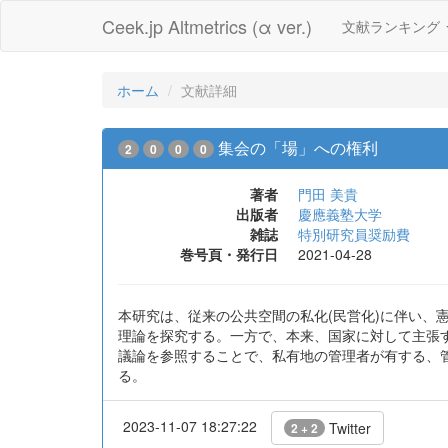
Ceek.jp Altmetrics (α ver.)
文献ランキング
ホーム
文献詳細
集会の「場」への権利
2
0
0
0
著者
門田 美貴
出版者
慶應義塾大学
雑誌
特別研究員奨励費
巻号頁・発行日
2021-04-28
本研究は、従来の公共空間の私化(民営化)に伴い
理論を探究する。一方で、本来、国家に対して主張
議論を参照することで、私有地の管理者が有する、
る。
2023-11-07 18:27:22
Twitter
2 + 2