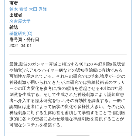
著者
鈴木 泰博
大田 秀隆
出版者
名古屋大学
雑誌
基盤研究(C)
巻号頁・発行日
2021-04-01
最近,脳波のガンマー帯域に相当する40Hzの 神経刺激(視聴覚
や触覚)が,アルツハイマー病などの認知症治療に有効である
可能性が示されている。それらの研究では従来,強度が一定の
神経刺激が用いられてきたが,本研究では熟練技術者のマッサ
ージの圧力変化を参考に,快の感情を惹起させる40Hzの神経
刺激を生成する。そして生成された神経刺激により認知症患
者へ介入する臨床研究を行い,その有効性を調査する。一般に
認知症は患者によって病状の変化や多様性大きい。そのため,
神経刺激に対する生体応答を蓄積して学習することで,個別医
療的に各々の患者にあわせ最適な神経刺激を提供することが
可能なシステムを構築する。