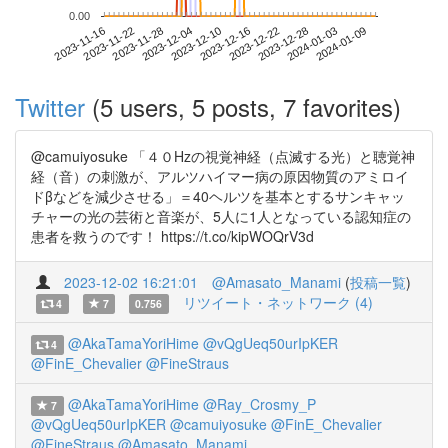
0.00
2024-01-03
2023-11-16
2023-12-04
2023-12-22
2024-01-09
2023-11-22
2023-12-10
2023-12-28
2023-11-28
2023-12-16
Twitter
(5 users, 5 posts, 7 favorites)
@camuiyosuke 「４０Hzの視覚神経（点滅する光）と聴覚神
経（音）の刺激が、アルツハイマー病の原因物質のアミロイ
ドβなどを減少させる」＝40ヘルツを基本とするサンキャッ
チャーの光の芸術と音楽が、5人に1人となっている認知症の
患者を救うのです！ https://t.co/kipWOQrV3d
2023-12-02 16:21:01
@Amasato_Manami
(
投稿一覧
)
リツイート・ネットワーク (4)
4
7
0.756
@AkaTamaYoriHime
@vQgUeq50urIpKER
4
@FinE_Chevalier
@FineStraus
@AkaTamaYoriHime
@Ray_Crosmy_P
7
@vQgUeq50urIpKER
@camuiyosuke
@FinE_Chevalier
@FineStraus
@Amasato_Manami