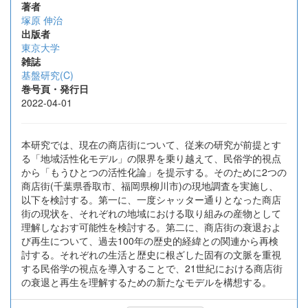
著者
塚原 伸治
出版者
東京大学
雑誌
基盤研究(C)
巻号頁・発行日
2022-04-01
本研究では、現在の商店街について、従来の研究が前提とす
る「地域活性化モデル」の限界を乗り越えて、民俗学的視点
から「もうひとつの活性化論」を提示する。そのために2つの
商店街(千葉県香取市、福岡県柳川市)の現地調査を実施し、
以下を検討する。第一に、一度シャッター通りとなった商店
街の現状を、それぞれの地域における取り組みの産物として
理解しなおす可能性を検討する。第二に、商店街の衰退およ
び再生について、過去100年の歴史的経緯との関連から再検
討する。それぞれの生活と歴史に根ざした固有の文脈を重視
する民俗学の視点を導入することで、21世紀における商店街
の衰退と再生を理解するための新たなモデルを構想する。