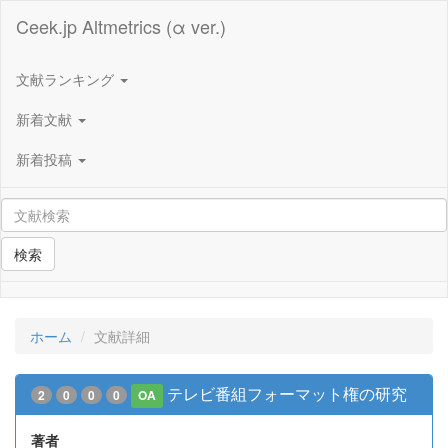
Ceek.jp Altmetrics (α ver.)
文献ランキング
新着文献
新着投稿
検索
ホーム
文献詳細
テレビ番組フォーマット権の研究
2
0
0
0
OA
著者