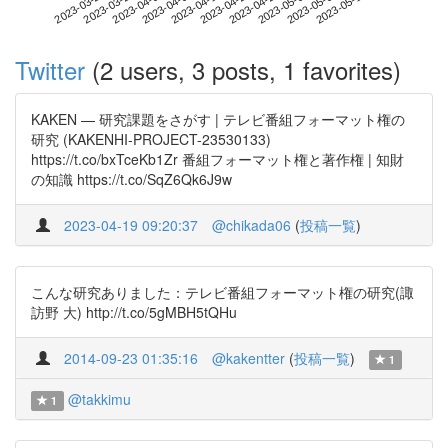
2023-05-09
2023-03-22
2023-04-09
2023-04-27
2023-05-15
2023-03-28
2023-04-15
2023-05-03
2023-04-03
2023-04-21
Twitter
(2 users, 3 posts, 1 favorites)
KAKEN — 研究課題をさがす | テレビ番組フォーマット権の
研究 (KAKENHI-PROJECT-23530133)
https://t.co/bxTceKb1Zr 番組フォーマット権と著作権 | 知財
の知識 https://t.co/SqZ6Qk6J9w
2023-04-19 09:20:37
@chikada06
(
投稿一覧
)
こんな研究ありました：テレビ番組フォーマット権の研究(諏
訪野 大) http://t.co/5gMBH5tQHu
2014-09-23 01:35:16
@kakentter
(
投稿一覧
)
1
@takkimu
1