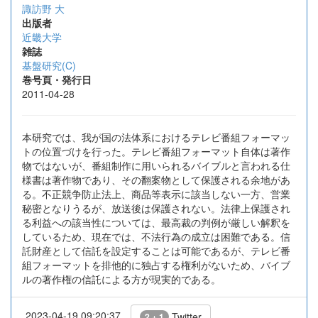
諏訪野 大
出版者
近畿大学
雑誌
基盤研究(C)
巻号頁・発行日
2011-04-28
本研究では、我が国の法体系におけるテレビ番組フォーマッ
トの位置づけを行った。テレビ番組フォーマット自体は著作
物ではないが、番組制作に用いられるバイブルと言われる仕
様書は著作物であり、その翻案物として保護される余地があ
る。不正競争防止法上、商品等表示に該当しない一方、営業
秘密となりうるが、放送後は保護されない。法律上保護され
る利益への該当性については、最高裁の判例が厳しい解釈を
しているため、現在では、不法行為の成立は困難である。信
託財産として信託を設定することは可能であるが、テレビ番
組フォーマットを排他的に独占する権利がないため、バイブ
ルの著作権の信託による方が現実的である。
2023-04-19 09:20:37
Twitter
2 + 1