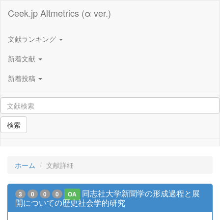
Ceek.jp Altmetrics (α ver.)
文献ランキング
新着文献
新着投稿
検索
ホーム
文献詳細
同志社大学新聞学の形成過程と展
3
0
0
0
OA
開についての歴史社会学的研究