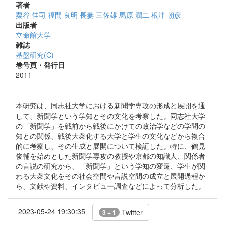
著者
粟谷 佳司
福間 良明
長妻 三佐雄
馬原 潤二
根津 朝彦
出版者
立命館大学
雑誌
基盤研究(C)
巻号頁・発行日
2011
本研究は、同志社大学における新聞学専攻の形成と展開を通
して、新聞学という学知とその文化を考察した。同志社大学
の「新聞学」を戦前から戦後にかけての政治学などの学問の
知との関係、戦後大衆化する大学と学生の文化などから複合
的に考察し、その生成と展開について検証した。特に、鶴見
俊輔を始めとした新聞学専攻の教授や京都の知識人、関係者
の言説の研究から、「新聞学」という学知の変遷、学生が関
わる大衆文化をその社会空間や言説空間の成立と展開過程か
ら、文献や資料、インタビュー調査などによって分析した。
2023-05-24 19:30:35
Twitter
3 + 1