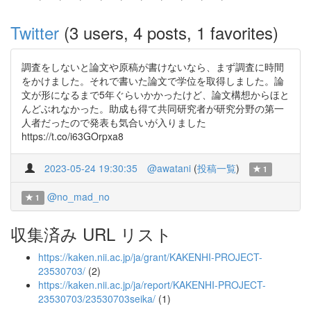
Twitter
(3 users, 4 posts, 1 favorites)
調査をしないと論文や原稿が書けないなら、まず調査に時間
をかけました。それで書いた論文で学位を取得しました。論
文が形になるまで5年ぐらいかかったけど、論文構想からほと
んどぶれなかった。助成も得て共同研究者が研究分野の第一
人者だったので発表も気合いが入りました
https://t.co/i63GOrpxa8
2023-05-24 19:30:35
@awatani
(
投稿一覧
)
1
@no_mad_no
1
収集済み URL リスト
https://kaken.nii.ac.jp/ja/grant/KAKENHI-PROJECT-
23530703/
(2)
https://kaken.nii.ac.jp/ja/report/KAKENHI-PROJECT-
23530703/23530703seika/
(1)