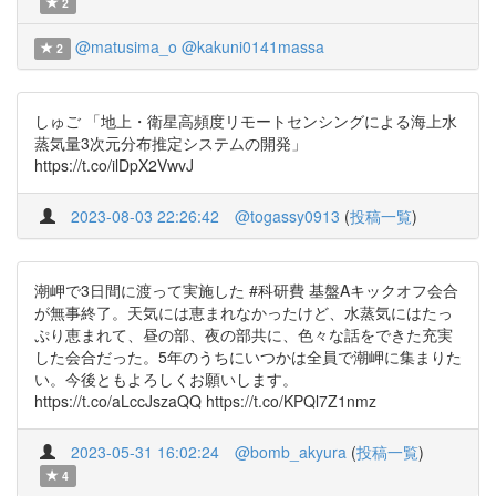
2
@matusima_o
@kakuni0141massa
2
しゅご 「地上・衛星高頻度リモートセンシングによる海上水
蒸気量3次元分布推定システムの開発」
https://t.co/ilDpX2VwvJ
2023-08-03 22:26:42
@togassy0913
(
投稿一覧
)
潮岬で3日間に渡って実施した #科研費 基盤Aキックオフ会合
が無事終了。天気には恵まれなかったけど、水蒸気にはたっ
ぷり恵まれて、昼の部、夜の部共に、色々な話をできた充実
した会合だった。5年のうちにいつかは全員で潮岬に集まりた
い。今後ともよろしくお願いします。
https://t.co/aLccJszaQQ https://t.co/KPQl7Z1nmz
2023-05-31 16:02:24
@bomb_akyura
(
投稿一覧
)
4