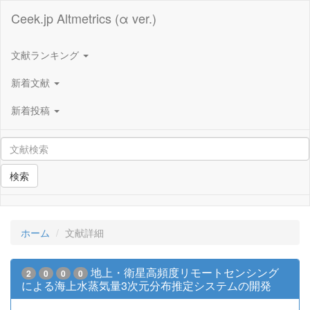
Ceek.jp Altmetrics (α ver.)
文献ランキング
新着文献
新着投稿
検索
ホーム
文献詳細
地上・衛星高頻度リモートセンシング
2
0
0
0
による海上水蒸気量3次元分布推定システムの開発