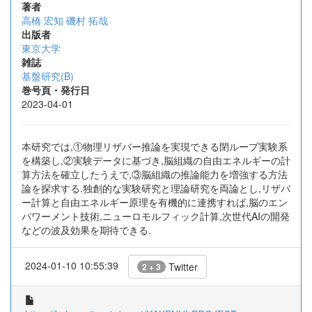
著者
高橋 宏知
磯村 拓哉
出版者
東京大学
雑誌
基盤研究(B)
巻号頁・発行日
2023-04-01
本研究では,①物理リザバー推論を実現できる閉ループ実験系
を構築し,②実験データに基づき,脳組織の自由エネルギーの計
算方法を確立したうえで,③脳組織の推論能力を増強する方法
論を探求する.独創的な実験研究と理論研究を両論とし,リザバ
ー計算と自由エネルギー原理を有機的に連携すれば,脳のエン
パワーメント技術,ニューロモルフィック計算,次世代AIの開発
などの波及効果を期待できる.
2024-01-10 10:55:39
Twitter
2 + 3