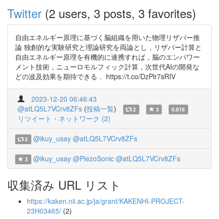
Twitter
(2 users, 3 posts, 3 favorites)
自由エネルギー原理に基づく脳組織を用いた物理リザバー推
論 独創的な実験研究と理論研究を両論とし，リザバー計算と
自由エネルギー原理を有機的に連携すれば，脳のエンパワー
メント技術，ニューロモルフィック計算，次世代AIの開発な
どの波及効果を期待できる． https://t.co/DzPlr7sRIV
2023-12-20 06:46:43
@atLQ5L7VCrv8ZFs
(
投稿一覧
)
2
3
0.816
リツイート・ネットワーク (2)
@ikuy_usay
@atLQ5L7VCrv8ZFs
2
@ikuy_usay
@PiezoSonic
@atLQ5L7VCrv8ZFs
3
収集済み URL リスト
https://kaken.nii.ac.jp/ja/grant/KAKENHI-PROJECT-
23H03465/
(2)