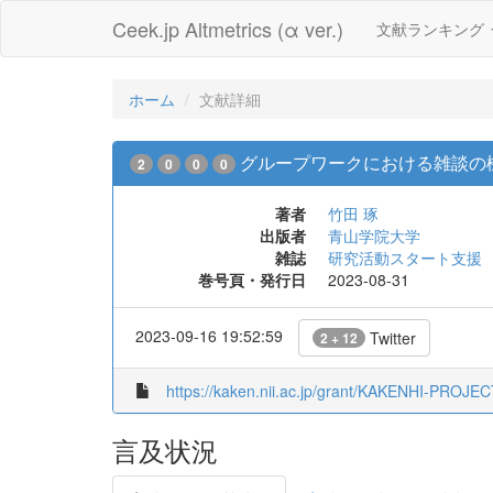
Ceek.jp Altmetrics (α ver.)
文献ランキング
ホーム
文献詳細
グループワークにおける雑談の
2
0
0
0
著者
竹田 琢
出版者
青山学院大学
雑誌
研究活動スタート支援
巻号頁・発行日
2023-08-31
2023-09-16 19:52:59
Twitter
2 + 12
https://kaken.nii.ac.jp/grant/KAKENHI-PROJE
言及状況