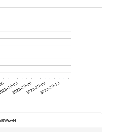
-30
023-10-03
2023-10-06
2023-10-09
2023-10-12
8WswN