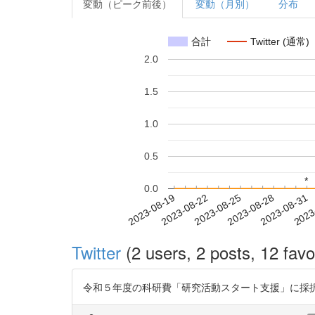
変動（ピーク前後）
変動（月別）
分布
合計
Twitter (通常)
2.0
1.5
1.0
0.5
*
*
0.0
2023-08-25
2023-08-28
2023-08-31
2023
2023-08-19
2023-08-22
Twitter
(2 users, 2 posts, 12 favo
令和５年度の科研費「研究活動スタート支援」に採択されまし