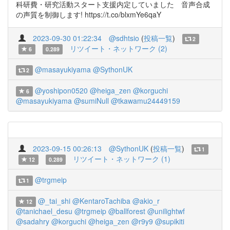
科研費・研究活動スタート支援内定していました 音声合成
の声質を制御します! https://t.co/blxmYe6qaY
2023-09-30 01:22:34
@sdhtsio
(
投稿一覧
)
2
リツイート・ネットワーク (2)
6
0.289
@masayukiyama
@SythonUK
2
@yoshipon0520
@heiga_zen
@korguchi
6
@masayukiyama
@sumiNull
@tkawamu24449159
2023-09-15 00:26:13
@SythonUK
(
投稿一覧
)
1
リツイート・ネットワーク (1)
12
0.289
@trgmeip
1
@_tai_shi
@KentaroTachiba
@akio_r
12
@tanichael_desu
@trgmeip
@ballforest
@unilightwf
@sadahry
@korguchi
@heiga_zen
@r9y9
@supikiti