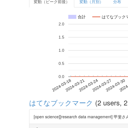
変動（ピーク前後）
変動（月別）
分布
合計
はてなブック
2.0
1.5
1.0
0.5
0.0
2024-03-24
2024-03-27
2024-03-30
2024
2024-03-18
2024-03-21
はてなブックマーク
(2 users, 2
[open science][research data management] 甲斐さ