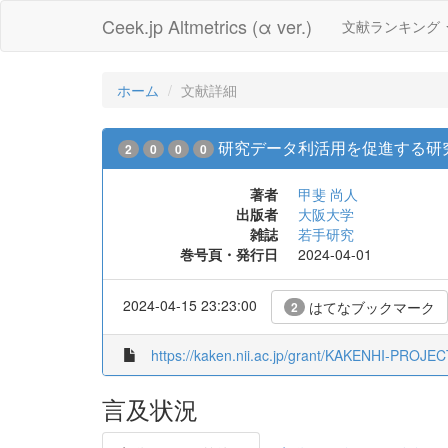
Ceek.jp Altmetrics (α ver.)
文献ランキング
ホーム
文献詳細
研究データ利活用を促進する研
2
0
0
0
著者
甲斐 尚人
出版者
大阪大学
雑誌
若手研究
巻号頁・発行日
2024-04-01
2024-04-15 23:23:00
はてなブックマーク
2
https://kaken.nii.ac.jp/grant/KAKENHI-PROJE
言及状況