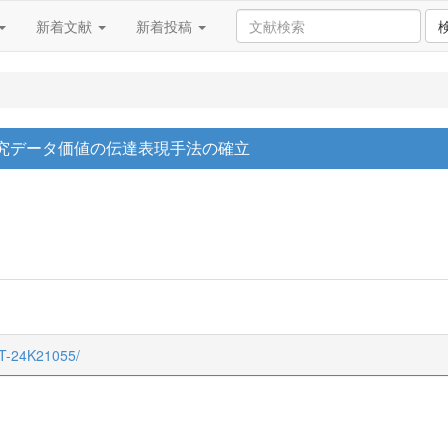
新着文献
新着投稿
究データ価値の伝達表現手法の確立
CT-24K21055/