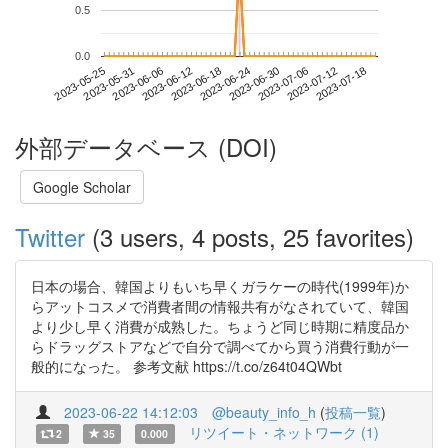
0.5
0.0
2023-07-12
2023-05-25
2023-06-12
2023-06-30
2023-07-18
2023-05-31
2023-06-18
2023-07-06
2023-06-06
2023-06-24
外部データベース (DOI)
Google Scholar
Twitter
(3 users, 4 posts, 25 favorites)
日本の場合、韓国よりもいち早くガラケーの時代(1999年)か
らアットコスメで消費者間の情報共有がなされていて、韓国
より少し早く消費が成熟した。ちょうど同じ時期に精度品か
らドラッグストアなどで自分で調べてから買う消費行動が一
般的になった。 参考文献 https://t.co/z64t04QWbt
2023-06-22 14:12:03
@beauty_info_h
(
投稿一覧
)
リツイート・ネットワーク (1)
2
35
0.000