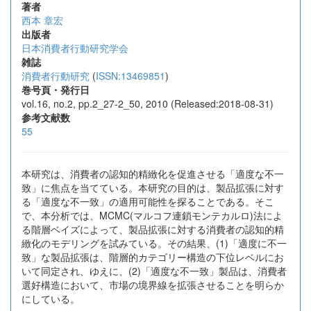
著者
西本 章宏
出版者
日本消費者行動研究学会
雑誌
消費者行動研究
(
ISSN:13469851
)
巻号頁・発行日
vol.16, no.2, pp.2_27-2_50, 2010 (Released:2018-08-31)
参考文献数
55
本研究は、消費者の認知的精緻化を促進させる「適度な不一
致」に焦点を当てている。本研究の目的は、製品拡張に対す
る「適度な不一致」の適用可能性を探ることである。そこ
で、本分析では、MCMC(マルコフ連鎖モンテカルロ)法によ
る階層ベイズによって、製品拡張に対する消費者の認知的精
緻化のモデリングを試みている。その結果、(1)「適度に不一
致」な製品拡張は、階層的カテゴリー構造の下位レベルにお
いて同定され、ゆえに、(2)「適度な不一致」製品は、消費者
選好構造において、市場の境界線を拡張させることを明らか
にしている。