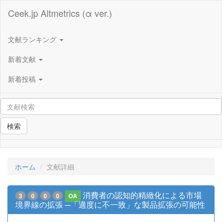
Ceek.jp Altmetrics (α ver.)
文献ランキング
新着文献
新着投稿
検索
ホーム
文献詳細
消費者の認知的精緻化による市場
3
0
0
0
OA
境界線の拡張 ─「適度に不一致」な製品拡張の可能性