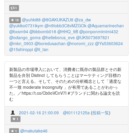
1
@yuhki88
@8GAKUKAZU8
@za_dw
19
@yukiko0731ikym
@n9Iobb3C8vMZGOk
@Aquamarinechan
@bxsm94
@bbbomb018
@HHQ_9B
@ponponmimimi432
@odango_goma
@helleborus_eve
@UK5073697821
@mkn_0903
@boredusachan
@moromi_zzz
@Ys53603624
@15shiroppi
@li_tan
新製品の市場導入において、消費者に既存の製品群とその新
製品を弁別 Distinct してもらうことはマーケティング目標の
一つと言える。そして、そのための分析概念として「適度な
不一致 moderate incongruity 」が有用であることがわかっ
た。／https://t.co/Cb0oVCnV7I #ブランドに関わる論文を読
む
2021-02-16 21:00:09
@t01112125a
(
投稿一覧
)
1
@makutake46
1