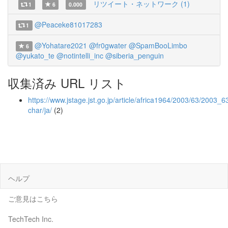
リツイート・ネットワーク (1)
1
6
0.000
@Peaceke81017283
1
@Yohatare2021
@fr0gwater
@SpamBooLimbo
6
@yukato_te
@notintelli_inc
@siberia_penguin
収集済み URL リスト
https://www.jstage.jst.go.jp/article/africa1964/2003/63/2003_63
char/ja/
(2)
ヘルプ
ご意見はこちら
TechTech Inc.