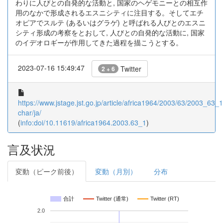
わりに人びとの自発的な活動と, 国家のヘゲモニーとの相互作
用のなかで形成されるエスニシティに注目する。そしてエチ
オピアでスルテ (あるいはグラゲ) と呼ばれる人びとのエスニ
シティ形成の考察をとおして, 人びとの自発的な活動に, 国家
のイデオロギーが作用してきた過程を描こうとする。
2023-07-16 15:49:47
Twitter
2 + 6
https://www.jstage.jst.go.jp/article/africa1964/2003/63/2003_63_1/
char/ja/
(
info:doi/10.11619/africa1964.2003.63_1
)
言及状況
変動（ピーク前後）
変動（月別）
分布
合計
Twitter (通常)
Twitter (RT)
2.0