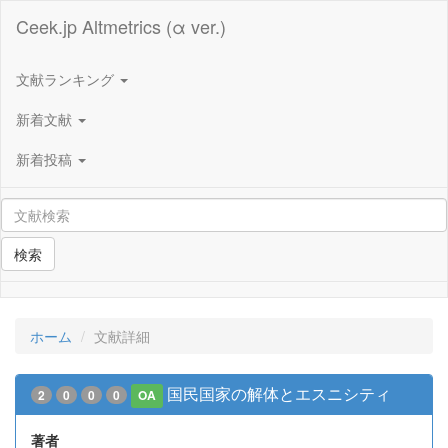
Ceek.jp Altmetrics (α ver.)
文献ランキング
新着文献
新着投稿
検索
ホーム
文献詳細
国民国家の解体とエスニシティ
2
0
0
0
OA
著者