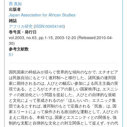
西 真如
出版者
Japan Association for African Studies
雑誌
アフリカ研究
(
ISSN:00654140
)
巻号頁・発行日
vol.2003, no.63, pp.1-15, 2003-12-20 (Released:2010-04-
30)
参考文献数
51
国民国家の枠組みが揺らぐ世界的な傾向のなかで, エチオピア
は民族自治にもとづく連邦制へと移行した。諸民族の連邦国
家に期待されるのは, 人びとの幅広い参加による民主主義の実
現である。ところがエチオピアの新しい国家秩序は, エスニシ
ティの政治化という問題を提起した。人びとの自律的な規範
と文化によって形成されるのが「ほんらいの」エスニック集
団であるとすれば, 連邦制のもとで定義される「民族」は, 国
家エリートによって操作される政治的な運動として, 人びとの
まえに現れる。本稿では, 国家とエスニシティとの関係を, 強
制的な支配と自律的な文化との対立関係として捉えず, その代