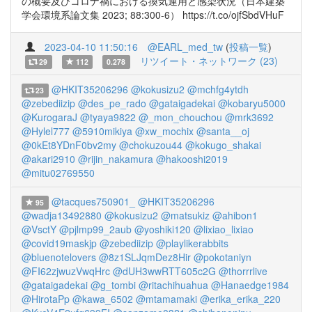
の概要及びコロナ禍における換気運用と感染状況（日本建築
学会環境系論文集 2023; 88:300-6） https://t.co/ojfSbdVHuF
2023-04-10 11:50:16
@EARL_med_tw
(
投稿一覧
)
リツイート・ネットワーク (23)
29
112
0.278
@HKIT35206296
@kokusizu2
@mchfg4ytdh
23
@zebediizip
@des_pe_rado
@gataigadekai
@kobaryu5000
@KurogaraJ
@tyaya9822
@_mon_chouchou
@mrk3692
@Hylel777
@5910mikiya
@xw_mochix
@santa__oj
@0kEt8YDnF0bv2my
@chokuzou44
@kokugo_shakai
@akari2910
@rijin_nakamura
@hakooshi2019
@mitu02769550
@tacques750901_
@HKIT35206296
95
@wadja13492880
@kokusizu2
@matsukiz
@ahibon1
@VsctY
@pjlmp99_2aub
@yoshiki120
@lixiao_lixiao
@covid19maskjp
@zebediizip
@playlikerabbits
@bluenotelovers
@8z1SLJqmDez8Hir
@pokotaniyn
@FI62zjwuzVwqHrc
@dUH3wwRTT605c2G
@thorrrlive
@gataigadekai
@g_tombi
@ritachihuahua
@Hanaedge1984
@HirotaPp
@kawa_6502
@mtamamaki
@erika_erika_220