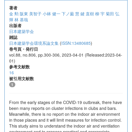
著者
金 勲
阪東 美智子
小林 健一
下ノ薗 慧
鍵 直樹
柳 宇
菊田 弘
輝
林 基哉
出版者
日本建築学会
雑誌
日本建築学会環境系論文集
(
ISSN:13480685
)
巻号頁・発行日
vol.88, no.806, pp.300-306, 2023-04-01 (Released:2023-04-
01)
参考文献数
16
被引用文献数
1
From the early stages of the COVID-19 outbreak, there have
been many reports on cluster infections in clubs and bars.
Meanwhile, there is no report on the indoor air environment
in those places and it will limit measures for infection control.
This study aims to understand the indoor air and ventilation
environment and to propose practical and appropriate