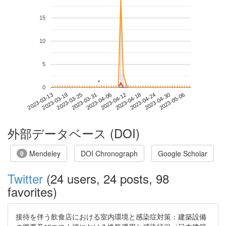
15
10
5
*
*
0
2023-04-30
2023-03-13
2023-03-31
2023-04-18
2023-05-06
2023-03-19
2023-04-06
2023-04-24
2023-03-25
2023-04-12
外部データベース (DOI)
Mendeley
DOI Chronograph
Google Scholar
0
Twitter
(24 users, 24 posts, 98
favorites)
接待を伴う飲食店における室内環境と感染症対策：建築設備