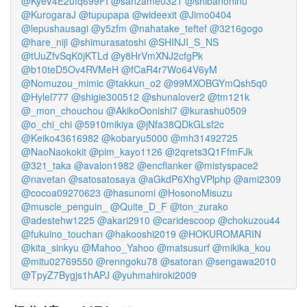
@KyeV4E2ufq699FI
@sanzame0321
@shibanoninu
@KurogaraJ
@tupupapa
@wideexit
@Jimo0404
@lepushausagi
@y5zfm
@nahatake_teftef
@3216gogo
@hare_niji
@shimurasatoshi
@SHINJI_S_NS
@tUuZfvSqK0jKTLd
@y8HrVmXNJ2cfgPk
@b10teD5Ov4RVMeH
@fCaR4r7Wo64V6yM
@Nomuzou_mimic
@takkun_o2
@99MXOBGYmQsh5q0
@Hylel777
@shigie300512
@shunalover2
@tm121k
@_mon_chouchou
@AkikoOonishi7
@kurashu0509
@o_chi_chi
@5910mikiya
@jNfa38QDkGLsf2c
@Keiko43616982
@kobaryu5000
@mh31492725
@NaoNaokokit
@pim_kayo1126
@2qrets3Q1FfmFJk
@321_taka
@avalon1982
@encflanker
@mistyspace2
@navetan
@satosatosaya
@aGkdP6XhgVPlphp
@ami2309
@cocoa09270623
@hasunomi
@HosonoMisuzu
@muscle_penguin_
@Quite_D_F
@ton_zurako
@adestehw1225
@akari2910
@caridescoop
@chokuzou44
@fukuino_touchan
@hakooshi2019
@HOKUROMARIN
@kita_sinkyu
@Mahoo_Yahoo
@matsusurf
@mikika_kou
@mitu02769550
@renngoku78
@satoran
@sengawa2010
@TpyZ7Bygjs1hAPJ
@yuhmahiroki2009