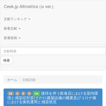
Ceek.jp Altmetrics (α ver.)
文献ランキング
新着文献
新着投稿
検索
ホーム
文献詳細
接待を伴う飲食店における室内環
24
0
0
0
OA
境と感染症対策(その1):建築設備の概要及びコロナ禍
における換気運用と感染状況