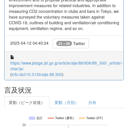
improvement measures for related industries. In addition to
measuring CO2 concentration in clubs and bars in Tokyo, we
have surveyed the voluntary measures taken against
COVID-19, outlines of building and ventilation/air conditioning
equipment, ventilation regime, and so on.
2023-04-12 04:40:24
Twitter
24 + 98
https://www.jstage.jst.go.jp/article/aije/88/806/88_300/_article/-
char/ja/
(
info:doi/10.3130/aije.88.300
)
言及状況
変動（ピーク前後）
変動（月別）
分布
合計
Twitter (通常)
Twitter (RT)
20