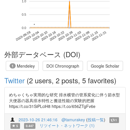
1.0
0.5
*
*
0.0
2023-11-15
2023-09-28
2023-10-16
2023-11-03
2023-11-21
2023-10-04
2023-10-22
2023-11-09
2023-10-10
2023-10-28
外部データベース (DOI)
Mendeley
DOI Chronograph
Google Scholar
1
Twitter
(2 users, 2 posts, 5 favorites)
めちゃくちゃ実用的な研究 排水横管の管系変化に伴う節水型
大便器の器具排水特性と搬送性能の実験的把握
https://t.co/31SiPLciH8 https://t.co/656ZTgFv6e
2023-10-26 21:46:16
@tamurakey
(
投稿一覧
)
1
リツイート・ネットワーク (1)
5
0.447