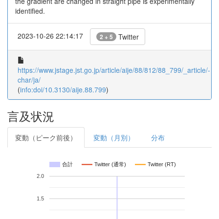
the gradient are changed in straight pipe is experimentally
identified.
2023-10-26 22:14:17
Twitter
2 + 5
https://www.jstage.jst.go.jp/article/aije/88/812/88_799/_article/-
char/ja/
(
info:doi/10.3130/aije.88.799
)
言及状況
変動（ピーク前後）
変動（月別）
分布
合計
Twitter (通常)
Twitter (RT)
2.0
1.5