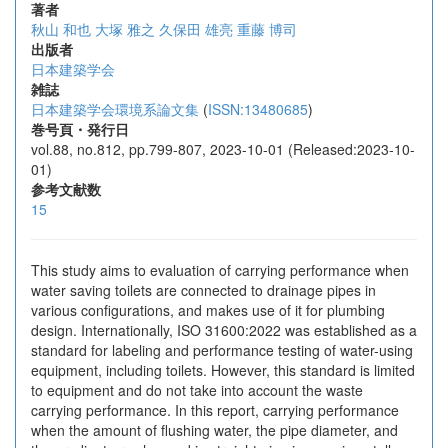
著者
秋山 和也
大塚 雅之
久保田 雄亮
重藤 博司
出版者
日本建築学会
雑誌
日本建築学会環境系論文集
(
ISSN:13480685
)
巻号頁・発行日
vol.88, no.812, pp.799-807, 2023-10-01 (Released:2023-10-
01)
参考文献数
15
This study aims to evaluation of carrying performance when
water saving toilets are connected to drainage pipes in
various configurations, and makes use of it for plumbing
design. Internationally, ISO 31600:2022 was established as a
standard for labeling and performance testing of water-using
equipment, including toilets. However, this standard is limited
to equipment and do not take into account the waste
carrying performance. In this report, carrying performance
when the amount of flushing water, the pipe diameter, and