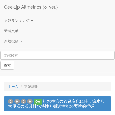
Ceek.jp Altmetrics (α ver.)
文献ランキング
新着文献
新着投稿
検索
ホーム
文献詳細
排水横管の管径変化に伴う節水形
2
0
0
0
OA
大便器の器具排水特性と搬送性能の実験的把握